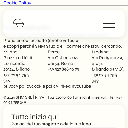
Cookie Policy
shmstudio
Dietro ogni tecnologia cerchiamo sempre la persona.
Prendiamoci un caffè (anche virtuale)
e scopri perché SHM Studio è il partner che stavi cercando.
Milano
Roma
Modena
Piazza città di
Via Ostiense 92
Via Podgora 49,
Lombardia 1
00154, Roma
41037,
20124, Milano
+39 327 896 96 73
Mirandola (MO),
+39 02 94 755
+39 02 94 755
349
349
privacy policy
cookie policy
linkedin
youtube
© 2025 SHM SRL | P.IVA: IT04122090360 Tutti i diritti riservati. Tel: +39
02 94 755 349
Tutto inizia qui:
Parlaci del tuo progetto o della tua idea.