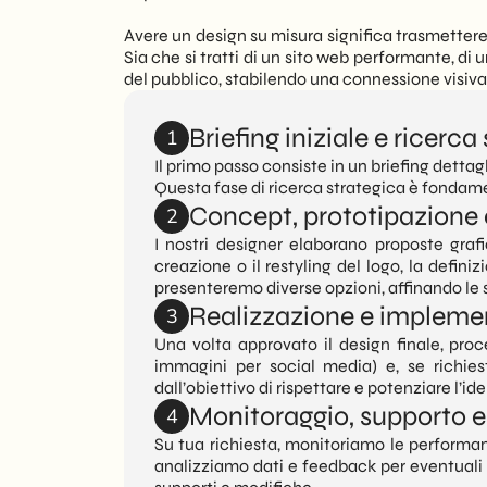
Avere un design su misura significa trasmettere
Sia che si tratti di un sito web performante, d
del pubblico, stabilendo una connessione visiva
Briefing iniziale e ricerca
1
Il primo passo consiste in un briefing dettag
Questa fase di ricerca strategica è fondament
Concept, prototipazione 
2
I nostri designer elaborano proposte graf
creazione o il restyling del logo, la definizi
presenteremo diverse opzioni, affinando le 
Realizzazione e implemen
3
Una volta approvato il design finale, proce
immagini per social media) e, se richies
dall’obiettivo di rispettare e potenziare l’id
Monitoraggio, supporto e
4
Su tua richiesta, monitoriamo le performan
analizziamo dati e feedback per eventuali