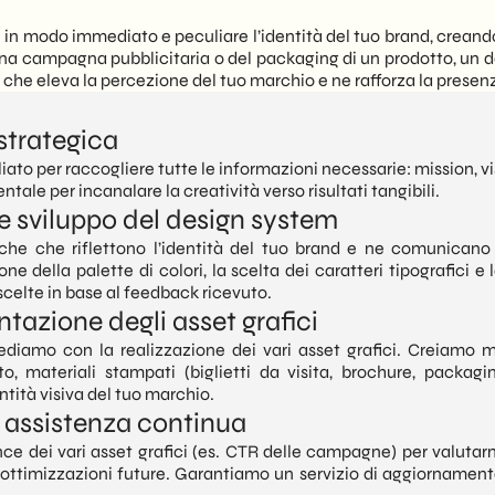
 in modo immediato e peculiare l’identità del tuo brand, creando
i una campagna pubblicitaria o del packaging di un prodotto, un 
 che eleva la percezione del tuo marchio e ne rafforza la presen
 strategica
liato per raccogliere tutte le informazioni necessarie: mission, vi
ale per incanalare la creatività verso risultati tangibili.
e sviluppo del design system
iche che riflettono l’identità del tuo brand e ne comunicano
one della palette di colori, la scelta dei caratteri tipografici e 
scelte in base al feedback ricevuto.
tazione degli asset grafici
diamo con la realizzazione dei vari asset grafici. Creiamo mat
to, materiali stampati (biglietti da visita, brochure, packa
entità visiva del tuo marchio.
 assistenza continua
ce dei vari asset grafici (es. CTR delle campagne) per valuta
 ottimizzazioni future. Garantiamo un servizio di aggiornament