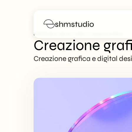
shmstudio
>
>
>
SHM Studio
Servizi
Web
Creazione Grafica
Creazione graf
Servizi
Creazione grafica e digital des
Portfolio
Manifesto
Blog
FAQs
Lavora con noi