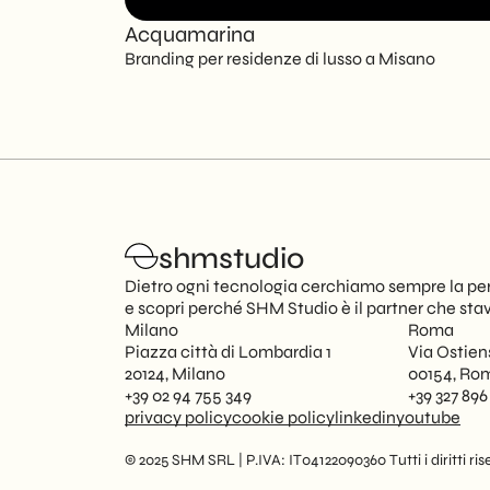
Acquamarina
Branding per residenze di lusso a Misano
shmstudio
Dietro ogni tecnologia cerchiamo sempre la per
e scopri perché SHM Studio è il partner che sta
Milano
Roma
Piazza città di Lombardia 1
Via Ostien
20124, Milano
00154, Ro
+39 02 94 755 349
+39 327 896
privacy policy
cookie policy
linkedin
youtube
© 2025 SHM SRL | P.IVA: IT04122090360 Tutti i diritti rise