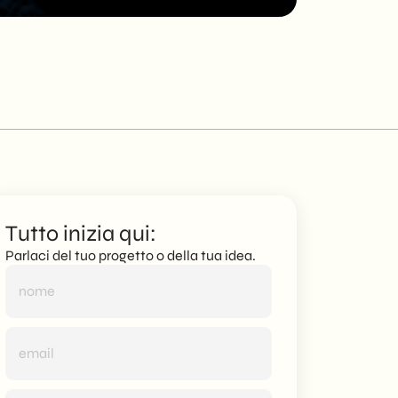
CDR Pompe
SEO tecnica per 
Tutto inizia qui:
Parlaci del tuo progetto o della tua idea.