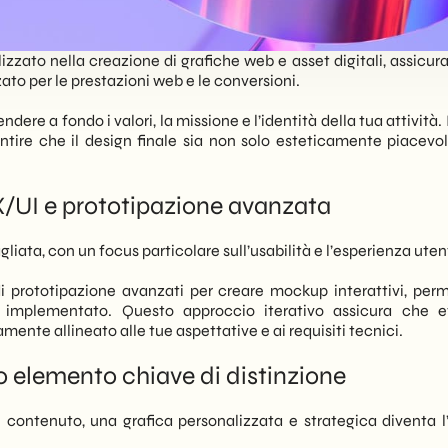
zato nella creazione di grafiche web e asset digitali, assicura
to per le prestazioni web e le conversioni.
re a fondo i valori, la missione e l’identità della tua attività. I
arantire che il design finale sia non solo esteticamente piacevo
UX/UI e prototipazione avanzata
ata, con un focus particolare sull’usabilità e l’esperienza uten
di prototipazione avanzati per creare mockup interattivi, perme
implementato. Questo approccio iterativo assicura che ev
mente allineato alle tue aspettative e ai requisiti tecnici.
uo elemento chiave di distinzione
ontenuto, una grafica personalizzata e strategica diventa l’