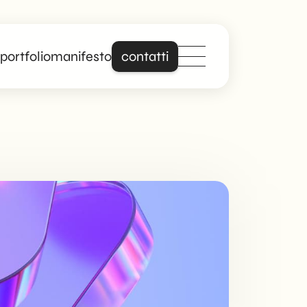
portfolio
manifesto
contatti
Distinguiti online
con un sito che
parla davvero di
te.
Forte di anni di
esperienza nella
creazione di siti web
professionali e