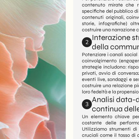
contenuto mirate che ri
specifiche del pubblico di
contenuti originali, coinv
storie, infografiche) olt
costruire una narrazione 
Interazione s
2
della commun
Potenziare i canali social
coinvolgimento (engage
strategie includono: ris
privati, avvio di conversa
eventi live, sondaggi e s
costruire una relazione pi
loro fedeltà e la propensio
Analisi data-
3
continua del
Un elemento chiave per 
costante delle perfor
Utilizziamo strumenti di
cruciali come il tasso di c