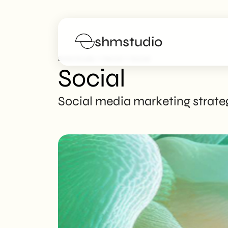
shmstudio
>
>
SHM Studio
Servizi
Social
Social
Servizi
Social media marketing strate
Portfolio
Manifesto
Blog
FAQs
Lavora con noi