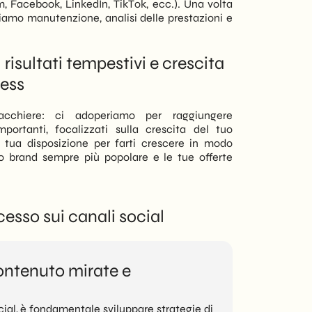
responsive, offriamo
am, Facebook, LinkedIn, TikTok, ecc.). Una volta
soluzioni digitali su
rniamo manutenzione, analisi delle prestazioni e
misura per ogni
esigenza - aziendale
risultati tempestivi e crescita
o privata.
ess
cchiere: ci adoperiamo per raggiungere
mportanti, focalizzati sulla crescita del tuo
a tua disposizione per farti crescere in modo
uo brand sempre più popolare e le tue offerte
cesso sui canali social
contenuto mirate e
cial, è fondamentale sviluppare strategie di