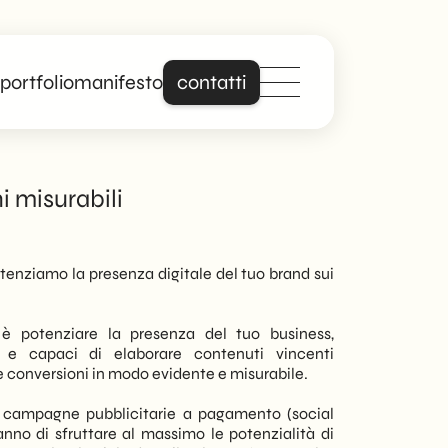
portfolio
manifesto
contatti
Distinguiti online
i misurabili
con un sito che
parla davvero di
enziamo la presenza digitale del tuo brand sui
te.
o è potenziare la presenza del tuo business,
Forte di anni di
e e capaci di elaborare contenuti vincenti
esperienza nella
e conversioni in modo evidente e misurabile.
creazione di siti web
 campagne pubblicitarie a pagamento (social
professionali e
nno di sfruttare al massimo le potenzialità di