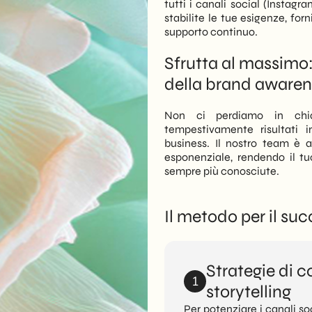
tutti i canali social (Instagr
stabilite le tue esigenze, fo
supporto continuo.
Sfrutta al massimo: 
della brand awaren
Non ci perdiamo in chia
tempestivamente risultati i
business. Il nostro team è 
esponenziale, rendendo il t
sempre più conosciute.
Il metodo per il suc
Strategie di 
1
storytelling
Per potenziare i canali so