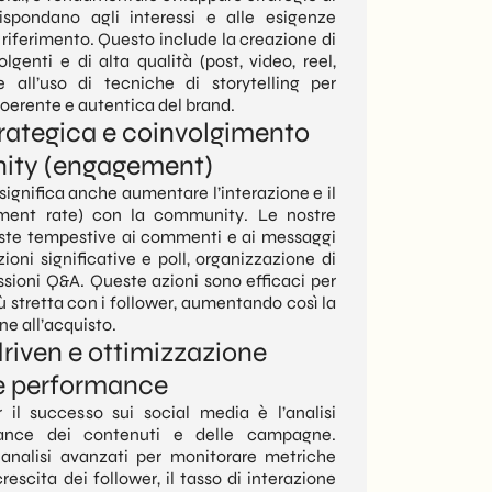
spondano agli interessi e alle esigenze
 riferimento. Questo include la creazione di
olgenti e di alta qualità (post, video, reel,
re all’uso di tecniche di storytelling per
coerente e autentica del brand.
trategica e coinvolgimento
ity (engagement)
 significa anche aumentare l’interazione e il
ment rate) con la community. Le nostre
poste tempestive ai commenti e ai messaggi
zioni significative e poll, organizzazione di
essioni Q&A. Queste azioni sono efficaci per
ù stretta con i follower, aumentando così la
ne all’acquisto.
driven e ottimizzazione
le performance
il successo sui social media è l’analisi
mance dei contenuti e delle campagne.
 analisi avanzati per monitorare metriche
rescita dei follower, il tasso di interazione