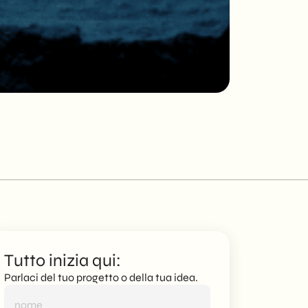
CDR Pompe
SEO tecnica per 
Tutto inizia qui:
Parlaci del tuo progetto o della tua idea.