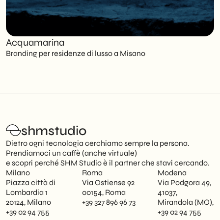
Acquamarina
C
Branding per residenze di lusso a Misano
S
shmstudio
Dietro ogni tecnologia cerchiamo sempre la persona.
Prendiamoci un caffè (anche virtuale)
e scopri perché SHM Studio è il partner che stavi cercando.
Milano
Roma
Modena
Piazza città di
Via Ostiense 92
Via Podgora 49,
Lombardia 1
00154, Roma
41037,
20124, Milano
+39 327 896 96 73
Mirandola (MO),
+39 02 94 755
+39 02 94 755