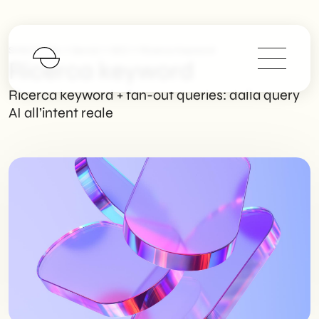
>
>
>
SHM Studio
Servizi
SEO
Ricerca Keyword
Ricerca keyword
Ricerca keyword + fan-out queries: dalla query
AI all’intent reale