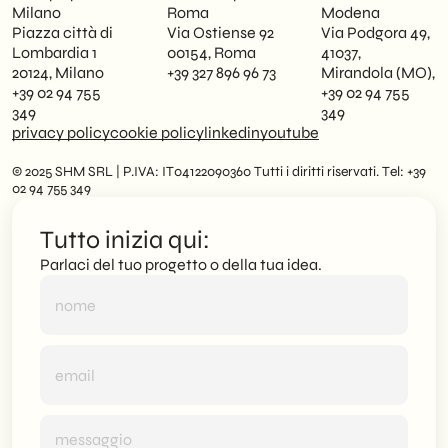
Milano
Roma
Modena
Piazza città di
Via Ostiense 92
Via Podgora 49,
Lombardia 1
00154, Roma
41037,
20124, Milano
+39 327 896 96 73
Mirandola (MO),
+39 02 94 755
+39 02 94 755
349
349
privacy policy
cookie policy
linkedin
youtube
© 2025 SHM SRL | P.IVA: IT04122090360 Tutti i diritti riservati. Tel: +39
02 94 755 349
Tutto inizia qui:
Parlaci del tuo progetto o della tua idea.