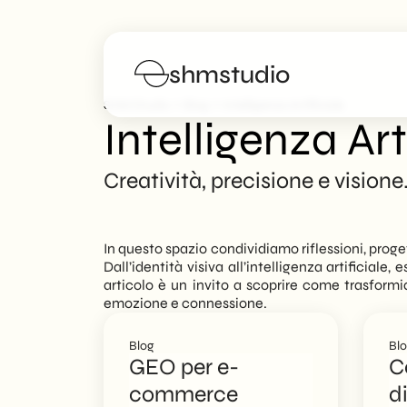
shmstudio
>
>
SHM Studio
Blog
Intelligenza Artificiale
Intelligenza Art
Servizi
Creatività, precisione e visione
Portfolio
In questo spazio condividiamo riflessioni, proge
Manifesto
Dall’identità visiva all’intelligenza artificiale
articolo è un invito a scoprire come trasformi
emozione e connessione.
Blog
Blog
Bl
FAQs
GEO per e-
C
commerce
d
Lavora con noi