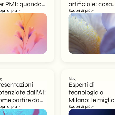
er PMI: quando
artificiale: cosa
erve davvero,
opri di più
possono fare
Scopri di più
uali problemi
davvero PMI e
isolve e come
professionisti
cegliere il partner
senza esporsi a
iusto
rischi inutili
og
Blog
resentazioni
Esperti di
otenziate dall’AI:
tecnologia a
ome partire da
Milano: le miglio
ocumenti sparsi
opri di più
scelte IT per
Scopri di più