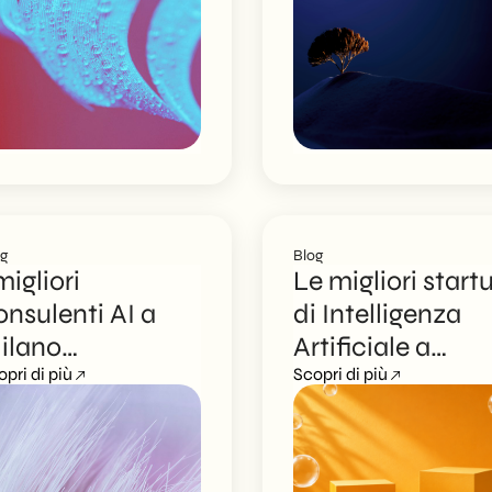
arrivare a slide
portare l’AI nella
onte per i clienti
tua azienda
og
Blog
migliori
Le migliori start
onsulenti AI a
di Intelligenza
ilano
Artificiale a
pecializzati per
opri di più
Milano
Scopri di più
tartup: la
elezione
trategica del