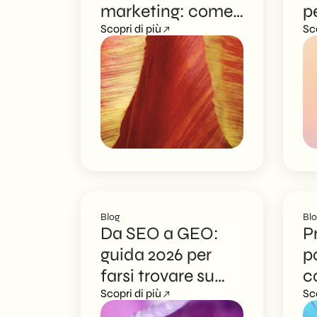
marketing: come
p
IT
far citare schede
Scopri di più
s
Sc
prodotto e
q
categorie da
r
Google AI
s
Overviews
g
Blog
Bl
Da SEO a GEO:
P
guida 2026 per
p
farsi trovare su
c
Google AI
Scopri di più
d
Sc