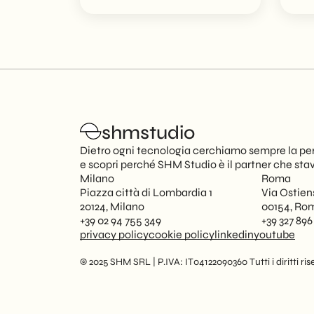
shmstudio
Dietro ogni tecnologia cerchiamo sempre la per
e scopri perché SHM Studio è il partner che sta
Milano
Roma
Piazza città di Lombardia 1
Via Ostien
20124, Milano
00154, Ro
+39 02 94 755 349
+39 327 896
privacy policy
cookie policy
linkedin
youtube
© 2025 SHM SRL | P.IVA: IT04122090360 Tutti i diritti rise