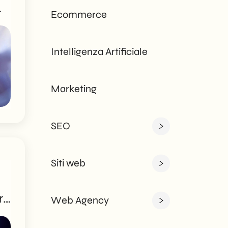
responsive, offriamo
soluzioni digitali su
Ecommerce
misura per ogni
esigenza - aziendale
o privata.
Intelligenza Artificiale
Marketing
SEO
Siti web
ri
Web Agency