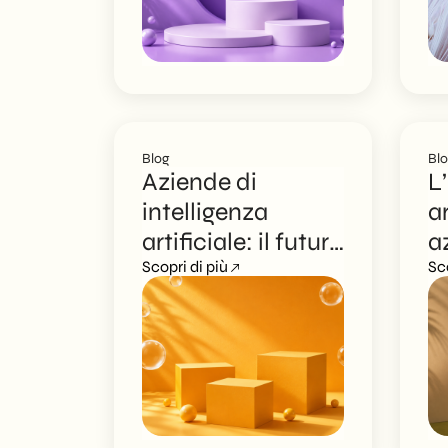
2
Blog
Bl
Aziende di
L
intelligenza
ar
artificiale: il futuro
a
del lavoro tra
Scopri di più
c
Sc
innovazione e
e
automazione
c