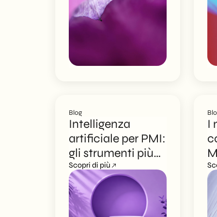
Overviews e
e 
ChatGPT
pr
Blog
Bl
Intelligenza
I 
artificiale per PMI:
c
gli strumenti più
M
utili nel 2026
Scopri di più
s
Sc
s
s
s