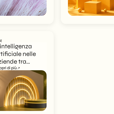
026
og
’intelligenza
tificiale nelle
ziende tra
ustomer
opri di più
xperience e
hatbot