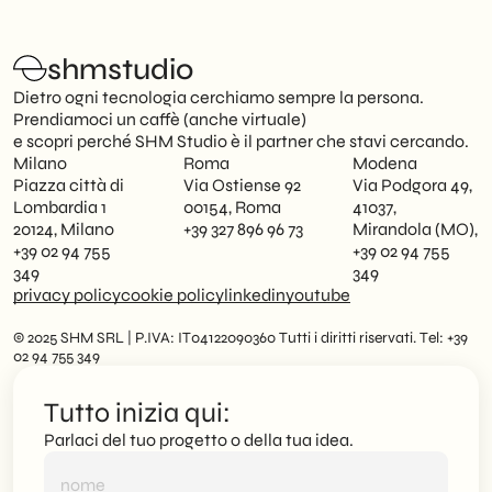
shmstudio
Dietro ogni tecnologia cerchiamo sempre la persona.
Prendiamoci un caffè (anche virtuale)
e scopri perché SHM Studio è il partner che stavi cercando.
Milano
Roma
Modena
Piazza città di
Via Ostiense 92
Via Podgora 49,
Lombardia 1
00154, Roma
41037,
20124, Milano
+39 327 896 96 73
Mirandola (MO),
+39 02 94 755
+39 02 94 755
349
349
privacy policy
cookie policy
linkedin
youtube
© 2025 SHM SRL | P.IVA: IT04122090360 Tutti i diritti riservati. Tel: +39
02 94 755 349
Tutto inizia qui:
Parlaci del tuo progetto o della tua idea.