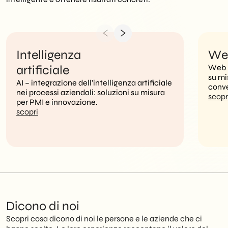
Intelligenza
We
artificiale
Web –
su mi
AI – integrazione dell’intelligenza artificiale
conve
nei processi aziendali: soluzioni su misura
scopr
per PMI e innovazione.
scopri
Dicono di noi
Scopri cosa dicono di noi le persone e le aziende che ci