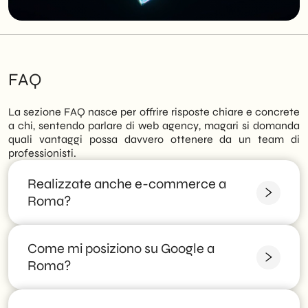
FAQ
La sezione FAQ nasce per offrire risposte chiare e concrete
a chi, sentendo parlare di web agency, magari si domanda
quali vantaggi possa davvero ottenere da un team di
professionisti.
Realizzate anche e-commerce a
Roma?
Come mi posiziono su Google a
Sì, sviluppiamo e-commerce su misura ottimizzati
per velocità, usabilità e conversioni.
Roma?