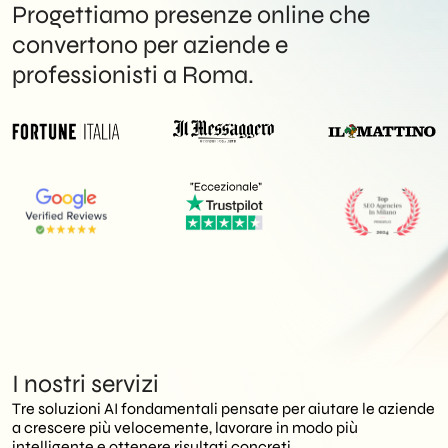
FAQs
Progettiamo presenze online che
convertono per aziende e
Lavora con noi
professionisti a Roma.
IT
contatti
I nostri servizi
Tre soluzioni AI fondamentali pensate per aiutare le aziende
a crescere più velocemente, lavorare in modo più
intelligente e ottenere risultati concreti.