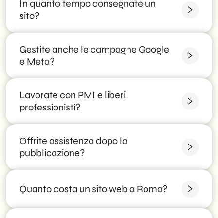
In quanto tempo consegnate un
Con una strategia SEO locale: ottimizzazione
tecnica, contenuti mirati sulle ricerche del territorio
sito?
e scheda Google Business Profile.
Gestite anche le campagne Google
Un sito vetrina richiede in genere poche settimane;
e-commerce e progetti complessi qualche
e Meta?
settimana in più. Concordiamo una timeline
realistica.
Lavorate con PMI e liberi
Sì, pianifichiamo e ottimizziamo campagne data-
driven per generare contatti qualificati.
professionisti?
Offrite assistenza dopo la
Assolutamente: gran parte dei nostri clienti sono
PMI, studi professionali e attività locali.
pubblicazione?
Sì: manutenzione, aggiornamenti, analisi delle
Quanto costa un sito web a Roma?
prestazioni e supporto continuativo.