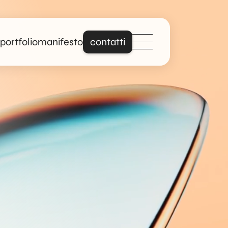
portfolio
manifesto
contatti
Distinguiti online
con un sito che
parla davvero di
te.
Forte di anni di
esperienza nella
creazione di siti web
professionali e