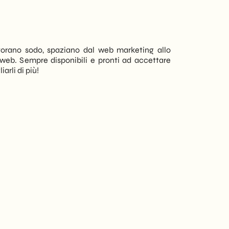
R. Zampe
CEO Flex
lavorano sodo, spaziano dal web marketing allo
Collaboro con i
li web. Sempre disponibili e pronti ad accettare
brochure e, non 
arli di più!
Davide e i ragaz
i tempi di cons
che vengono f
consegnato il
collaborato con
trovare dei part