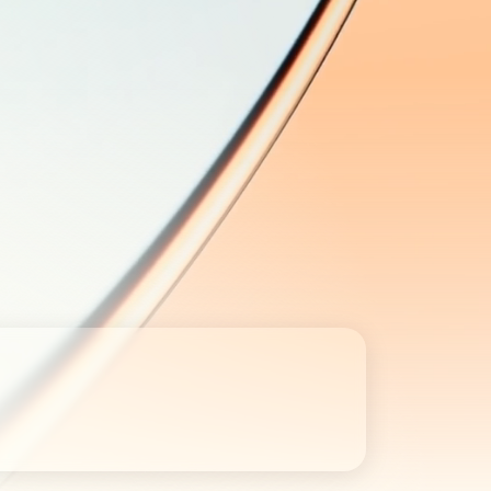
responsive, offriamo
soluzioni digitali su
misura per ogni
esigenza - aziendale
o privata.