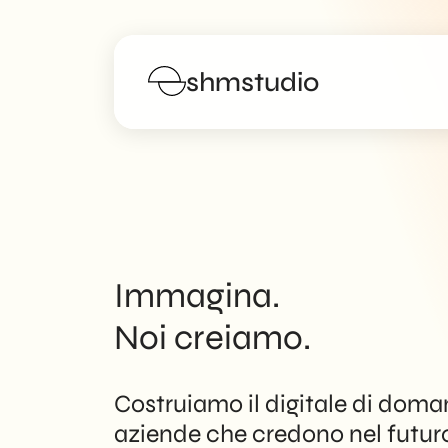
shmstudio
Servizi
Portfolio
Manifesto
Immagina.
Noi creiamo.
Blog
FAQs
Costruiamo il digitale di do
aziende che credono nel futur
Lavora con noi