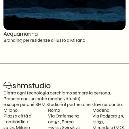
Acquamarina
C
Branding per residenze di lusso a Misano
S
shmstudio
Dietro ogni tecnologia cerchiamo sempre la persona.
Prendiamoci un caffè (anche virtuale)
e scopri perché SHM Studio è il partner che stavi cercando.
Milano
Roma
Modena
Piazza città di
Via Ostiense 92
Via Podgora 49,
Lombardia 1
00154, Roma
41037,
20124, Milano
+39 327 896 96 73
Mirandola (MO),