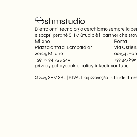
shmstudio
Dietro ogni tecnologia cerchiamo sempre la per
e scopri perché SHM Studio è il partner che sta
Milano
Roma
Piazza città di Lombardia 1
Via Ostien
20124, Milano
00154, Ro
+39 02 94 755 349
+39 327 896
privacy policy
cookie policy
linkedin
youtube
© 2025 SHM SRL | P.IVA: IT04122090360 Tutti i diritti rise