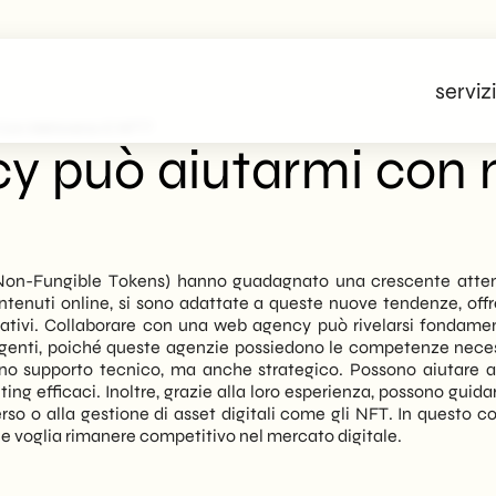
servizi
Con Metaverso E NFT?
y può aiutarmi con 
on-Fungible Tokens) hanno guadagnato una crescente atten
ntenuti online, si sono adattate a queste nuove tendenze, offr
ovativi. Collaborare con una web agency può rivelarsi fondame
rgenti, poiché queste agenzie possiedono le competenze neces
 supporto tecnico, ma anche strategico. Possono aiutare a def
ing efficaci. Inoltre, grazie alla loro esperienza, possono guidar
so o alla gestione di asset digitali come gli NFT. In questo 
e voglia rimanere competitivo nel mercato digitale.