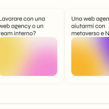
Lavorare con una
Una web agen
web agency o un
aiutarmi con
team interno?
metaverso e 