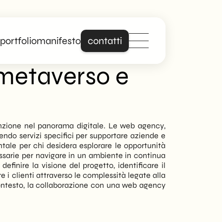
portfolio
manifesto
contatti
metaverso e
Distinguiti online
con un sito che
parla davvero di
zione nel panorama digitale. Le web agency,
endo servizi specifici per supportare aziende e
te.
ntale per chi desidera esplorare le opportunità
sarie per navigare in un ambiente in continua
inire la visione del progetto, identificare il
Forte di anni di
e i clienti attraverso le complessità legate alla
esperienza nella
contesto, la collaborazione con una web agency
creazione di siti web
professionali e