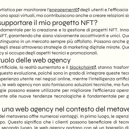
tistica per monitorare l’
engagement
degli utenti e l’efficac
 spazi virtuali, ma contribuiscono anche a creare relazioni signif
upportare il mio progetto NFT?
amentale per la creazione e la gestione di progetti NFT. Inna
in NFT, garantendo che siano visivamente accattivanti e unici. Q
istinguano in un mercato sempre più affollato. Possono anche ge
egli stessi attraverso strategie di marketing digitale mirate. Qu
cy si occupa degli aspetti tecnici e promozionali.
 ruolo delle web agency
tificiale, la realtà aumentata e il
blockchain
, stanno trasfo
questa evoluzione, poiché sono in grado di integrare queste tecn
sperienza utente nei negozi online, mentre l’intelligenza artif
to, le web agency non solo forniscono soluzioni tecniche, ma fu
possono essere utilizzate per migliorare l’efficienza operat
mente alle nuove tendenze tecnologiche è fondamentale per ga
on una web agency nel contesto del metav
l metaverso offre numerosi vantaggi. In primo luogo, le agenz
po. Questo significa che i clienti possono beneficiare di tecn
 In secondo luogo, le web agency portano con sé un bagaglio d