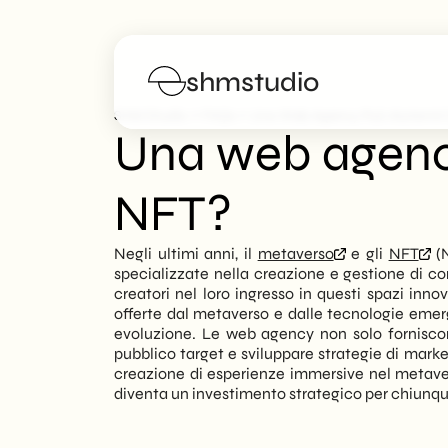
shmstudio
>
>
SHM Studio
FAQs
Una Web Agency Può Aiutarmi 
Una web agenc
Servizi
NFT?
Portfolio
Negli ultimi anni, il
metaverso
e gli
NFT
(N
specializzate nella creazione e gestione di co
Manifesto
creatori nel loro ingresso in questi spazi inn
offerte dal metaverso e dalle tecnologie eme
evoluzione. Le web agency non solo forniscono
Blog
pubblico target e sviluppare strategie di market
creazione di esperienze immersive nel metaver
FAQs
diventa un investimento strategico per chiunqu
Lavora con noi