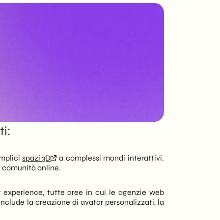
responsive, offriamo
soluzioni digitali su
misura per ogni
esigenza - aziendale
o privata.
i:
emplici
spazi 3D
a complessi mondi interattivi.
di comunità online.
experience, tutte aree in cui le agenzie web
nclude la creazione di avatar personalizzati, la