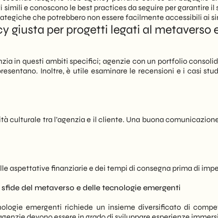
 simili e conoscono le best practices da seguire per garantire il s
trategiche che potrebbero non essere facilmente accessibili ai si
 giusta per progetti legati al metaverso 
ia in questi ambiti specifici; agenzie con un portfolio consolid
resentano. Inoltre, è utile esaminare le recensioni e i casi stud
ità culturale tra l’agenzia e il cliente. Una buona comunicazio
.
lle aspettative finanziarie e dei tempi di consegna prima di imp
sfide del metaverso e delle tecnologie emergenti
cnologie emergenti richiede un insieme diversificato di com
Le agenzie devono essere in grado di sviluppare esperienze immer