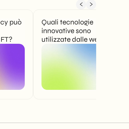
cy può
Quali tecnologie
innovative sono
NFT?
utilizzate dalle web
agency?