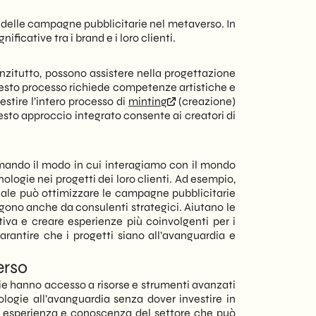
ia delle campagne pubblicitarie nel metaverso. In
icative tra i brand e i loro clienti.
nzitutto, possono assistere nella progettazione
uesto processo richiede competenze artistiche e
stire l’intero processo di
minting
(creazione)
esto approccio integrato consente ai creatori di
rmando il modo in cui interagiamo con il mondo
ologie nei progetti dei loro clienti. Ad esempio,
iciale può ottimizzare le campagne pubblicitarie
ngono anche da consulenti strategici. Aiutano le
iva e creare esperienze più coinvolgenti per i
rantire che i progetti siano all’avanguardia e
erso
ie hanno accesso a risorse e strumenti avanzati
ologie all’avanguardia senza dover investire in
i esperienza e conoscenza del settore che può