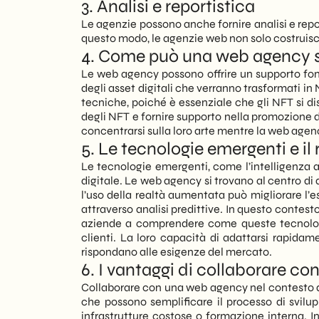
3. Analisi e reportistica
Le agenzie possono anche fornire analisi e repor
questo modo, le agenzie web non solo costruiscono
4. Come può una web agency s
Le web agency possono offrire un supporto fond
degli asset digitali che verranno trasformati 
tecniche, poiché è essenziale che gli NFT si d
degli NFT e fornire supporto nella promozione d
concentrarsi sulla loro arte mentre la web agen
5. Le tecnologie emergenti e il
Le tecnologie emergenti, come l’intelligenza ar
digitale. Le web agency si trovano al centro di 
l’uso della realtà aumentata può migliorare l’e
attraverso analisi predittive. In questo contes
aziende a comprendere come queste tecnologie 
clienti. La loro capacità di adattarsi rapida
rispondano alle esigenze del mercato.
6. I vantaggi di collaborare c
Collaborare con una web agency nel contesto de
che possono semplificare il processo di svilup
infrastrutture costose o formazione interna.