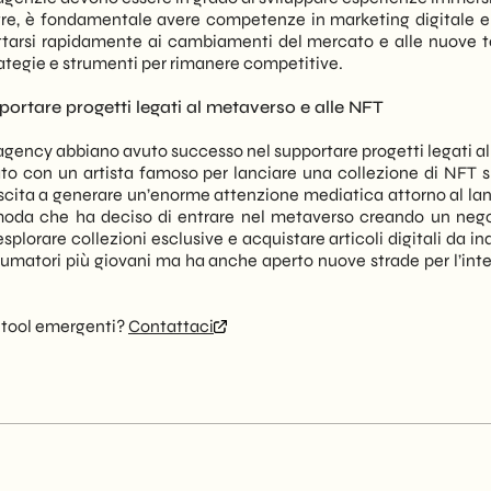
oltre, è fondamentale avere competenze in marketing digitale e a
arsi rapidamente ai cambiamenti del mercato e alle nuove te
ategie e strumenti per rimanere competitive.
ortare progetti legati al metaverso e alle NFT
ency abbiano avuto successo nel supportare progetti legati al 
to con un artista famoso per lanciare una collezione di NFT s
iuscita a generare un’enorme attenzione mediatica attorno al la
 moda che ha deciso di entrare nel metaverso creando un neg
lorare collezioni esclusive e acquistare articoli digitali da i
sumatori più giovani ma ha anche aperto nuove strade per l’inter
i tool emergenti?
Contattaci