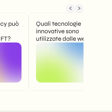
cy può
Quali tecnologie
innovative sono
NFT?
utilizzate dalle web
agency?