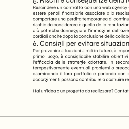
5. Rischi e conseguenze della 
Rescindere un contratto con una web agency c
essere penali finanziarie associate alla resci
comportare una perdita temporanea di continuità n
rischio da considerare è quello della reputazio
ciò potrebbe danneggiare l’immagine dell’azie
cordiali anche dopo la conclusione della collab
6. Consigli per evitare situazion
Per prevenire situazioni simili in futuro, è im
primo luogo, è consigliabile stabilire obiettiv
l’efficacia delle strategie adottate. In se
tempestivamente eventuali problemi o preoccup
esaminando il loro portfolio e parlando con c
accorgimenti possono contribuire a costruire rel
Hai un’idea o un progetto da realizzare?
Contat