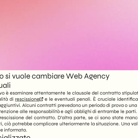
do si vuole cambiare Web Agency
uali
ssivo è esaminare attentamente le clausole del contratto stipu
alità di
rescissione
e le eventuali penali. È cruciale identifi
aggiuntivi. Alcuni contratti prevedono un periodo di prova o una 
attenzione alle responsabilità e agli obblighi di entrambe le part
 rescissione del contratto. D’altra parte, se ci sono state manc
i, ciò potrebbe complicare ulteriormente la situazione. Una val
e informata.
ializzato