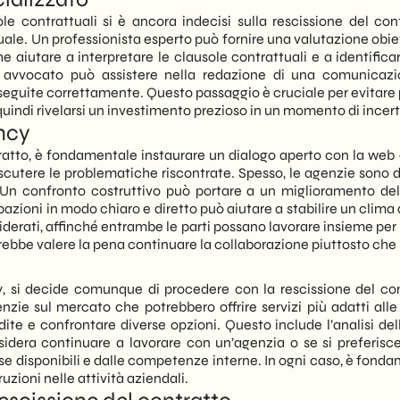
ole contrattuali si è ancora indecisi sulla rescissione del co
ale. Un professionista esperto può fornire una valutazione obiett
 aiutare a interpretare le clausole contrattuali e a identifica
 avvocato può assistere nella redazione di una comunicazio
seguite correttamente. Questo passaggio è cruciale per evitare po
quindi rivelarsi un investimento prezioso in un momento di incer
ncy
tratto, è fondamentale instaurare un dialogo aperto con la web
iscutere le problematiche riscontrate. Spesso, le agenzie sono d
ati. Un confronto costruttivo può portare a un miglioramento d
pazioni in modo chiaro e diretto può aiutare a stabilire un clima
desiderati, affinché entrambe le parti possano lavorare insieme p
otrebbe valere la pena continuare la collaborazione piuttosto che 
 si decide comunque di procedere con la rescissione del cont
genzie sul mercato che potrebbero offrire servizi più adatti all
ite e confrontare diverse opzioni. Questo include l’analisi dell
desidera continuare a lavorare con un’agenzia o se si preferisc
rse disponibili e dalle competenze interne. In ogni caso, è fond
uzioni nelle attività aziendali.