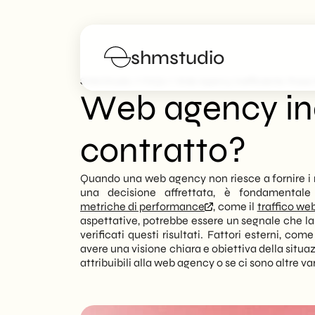
shmstudio
>
>
SHM Studio
FAQs
Web Agency Inefficiente: Posso 
Web agency inef
Servizi
contratto?
Portfolio
Quando una web agency non riesce a fornire i risu
una decisione affrettata, è fondamentale 
Manifesto
metriche di performance
, come il
traffico we
aspettative, potrebbe essere un segnale che la
verificati questi risultati. Fattori esterni, 
Blog
avere una visione chiara e obiettiva della situa
attribuibili alla web agency o se ci sono altre var
FAQs
Lavora con noi