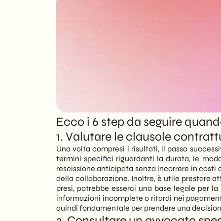
IT
Ecco i 6 step da seguire quan
1. Valutare le clausole contratt
Una volta compresi i risultati, il passo succe
termini specifici riguardanti la durata, le mod
rescissione anticipata senza incorrere in costi 
della collaborazione. Inoltre, è utile prestare 
presi, potrebbe esserci una base legale per la
informazioni incomplete o ritardi nei pagament
quindi fondamentale per prendere una decision
2. Consultare un avvocato spec