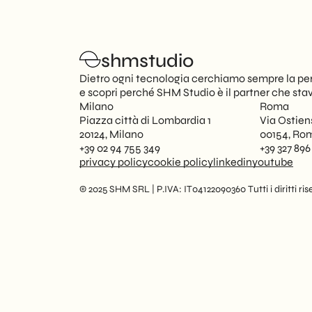
shmstudio
Dietro ogni tecnologia cerchiamo sempre la per
e scopri perché SHM Studio è il partner che sta
Milano
Roma
Piazza città di Lombardia 1
Via Ostien
20124, Milano
00154, Ro
+39 02 94 755 349
+39 327 896
privacy policy
cookie policy
linkedin
youtube
© 2025 SHM SRL | P.IVA: IT04122090360 Tutti i diritti rise