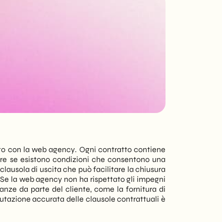
responsive, offriamo
soluzioni digitali su
misura per ogni
esigenza - aziendale
o privata.
lato con la web agency. Ogni contratto contiene
care se esistono condizioni che consentono una
clausola di uscita che può facilitare la chiusura
i. Se la web agency non ha rispettato gli impegni
anze da parte del cliente, come la fornitura di
utazione accurata delle clausole contrattuali è