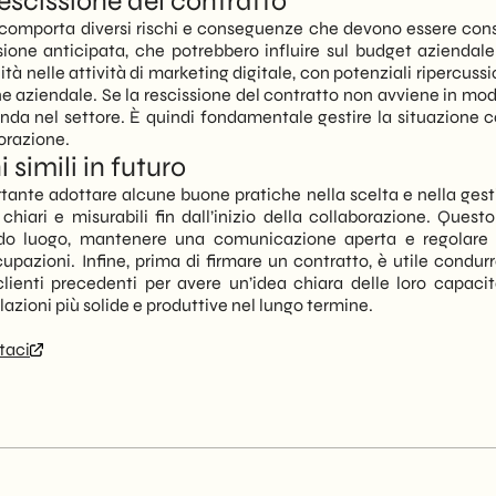
rescissione del contratto
omporta diversi rischi e conseguenze che devono essere consi
ssione anticipata, che potrebbero influire sul budget aziendal
elle attività di marketing digitale, con potenziali ripercussioni
ne aziendale. Se la rescissione del contratto non avviene in modo
nda nel settore. È quindi fondamentale gestire la situazione 
orazione.
i simili in futuro
portante adottare alcune buone pratiche nella scelta e nella ges
i chiari e misurabili fin dall’inizio della collaborazione. Ques
condo luogo, mantenere una comunicazione aperta e regolare
azioni. Infine, prima di firmare un contratto, è utile condurr
lienti precedenti per avere un’idea chiara delle loro capacit
azioni più solide e produttive nel lungo termine.
taci