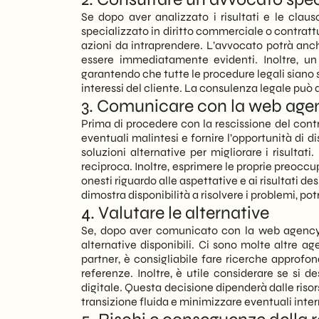
Se dopo aver analizzato i risultati e le claus
specializzato in diritto commerciale o contrattu
azioni da intraprendere. L’avvocato potrà anche
essere immediatamente evidenti. Inoltre, un
garantendo che tutte le procedure legali siano 
interessi del cliente. La consulenza legale può 
3. Comunicare con la web age
Prima di procedere con la rescissione del con
eventuali malintesi e fornire l’opportunità di d
soluzioni alternative per migliorare i risult
reciproca. Inoltre, esprimere le proprie preoccu
onesti riguardo alle aspettative e ai risultati 
dimostra disponibilità a risolvere i problemi, p
4. Valutare le alternative
Se, dopo aver comunicato con la web agency,
alternative disponibili. Ci sono molte altre a
partner, è consigliabile fare ricerche approfond
referenze. Inoltre, è utile considerare se si 
digitale. Questa decisione dipenderà dalle riso
transizione fluida e minimizzare eventuali interr