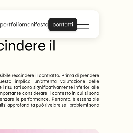
portfolio
manifesto
contatti
indere il
Distinguiti online
con un sito che
parla davvero di
ssibile rescindere il contratto. Prima di prendere
uesto implica un’attenta valutazione delle
te.
Se i risultati sono significativamente inferiori alle
portante considerare il contesto in cui si sono
luenzare le performance. Pertanto, è essenziale
Forte di anni di
lisi approfondita può rivelare se i problemi sono
esperienza nella
creazione di siti web
professionali e