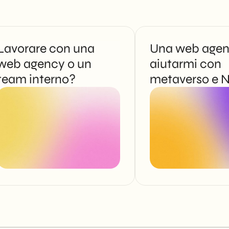
Lavorare con una
Una web agen
web agency o un
aiutarmi con
team interno?
metaverso e 