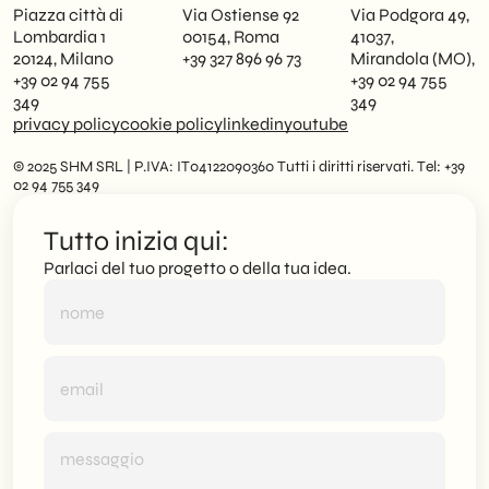
Piazza città di
Via Ostiense 92
Via Podgora 49,
Lombardia 1
00154, Roma
41037,
20124, Milano
+39 327 896 96 73
Mirandola (MO),
+39 02 94 755
+39 02 94 755
349
349
privacy policy
cookie policy
linkedin
youtube
© 2025 SHM SRL | P.IVA: IT04122090360 Tutti i diritti riservati. Tel: +39
02 94 755 349
Tutto inizia qui:
Parlaci del tuo progetto o della tua idea.