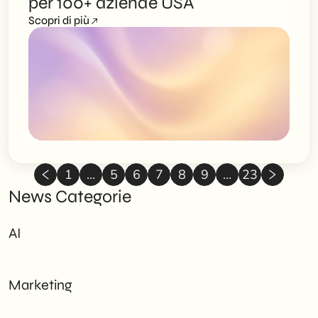
per 100+ aziende USA
Scopri di più
1
...
5
6
7
8
9
...
23
News Categorie
AI
Marketing