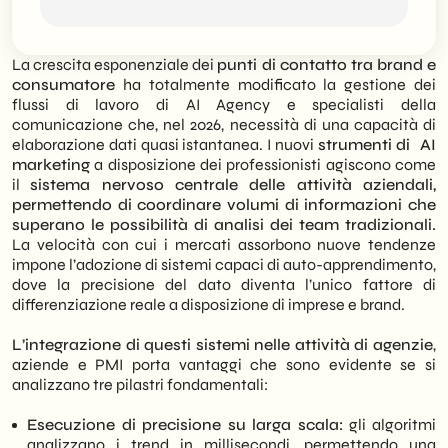
davvero nel 2026
Come scegliere gli strumenti di AI
marketing giusti per la propria azienda
Gli strumenti AI marketing stanno
Strumenti di AI marketing per
La crescita esponenziale dei
punti di contatto tra brand e
diventando una componente centrale nelle
l’automazione: efficienza wee scalabilità
consumatore
ha totalmente modificato la gestione dei
attività aziendali perché permettono di
HubSpot AI: automazione e gestione
flussi di lavoro di AI Agency e specialisti della
gestire dati, contenuti e campagne in modo
integrata del funnel
comunicazione che, nel 2026, necessità di una capacità di
coordinato e aggiornato. Questo articolo
Salesforce AI: Einstein/Agentforce:
elaborazione dati quasi istantanea. I nuovi
strumenti di AI
analizza il loro funzionamento e il modo in
predizione e automazione su larga scala
marketing
a disposizione dei professionisti agiscono come
cui incidono sulle principali aree del
ActiveCampaign AI: personalizzazione
il
sistema nervoso centrale delle attività aziendali,
marketing: automazione, comunicazione e
automatizzata delle campagne
permettendo di coordinare volumi di informazioni che
pubblicità. Viene spiegato come
Zapier AI: integrazione e automazione dei
superano le possibilità di analisi dei team tradizionali.
l’intelligenza artificiale interviene nella
processi aziendali
La velocità con cui i mercati assorbono nuove tendenze
gestione dei flussi di contatto, nella
Strumenti AI marketing per la
impone l’adozione di sistemi capaci di auto-apprendimento,
produzione dei contenuti e
comunicazione: contenuti, copy e
dove la precisione del dato diventa l’unico fattore di
nell’ottimizzazione delle campagne,
customer interaction
differenziazione reale a disposizione di imprese e brand.
offrendo una panoramica concreta dei
AI generative: produzione contenuti e
cambiamenti in atto.
supporto strategico
L’integrazione di questi sistemi nelle attività di agenzie
,
Jasper AI: copywriting orientato alla
aziende e PMI porta vantaggi che sono evidente se si
La guida approfondisce i principali
conversione
analizzano tre pilastri fondamentali:
strumenti AI marketing del 2026, tra cui
Copy.ai: generazione rapida di contenuti
HubSpot, Salesforce, ChatGPT, Jasper,
marketing
Esecuzione di precisione su larga scala:
gli algoritmi
Google Ads e Meta Advantage+,
Surfer SEO: contenuti ottimizzati per il
analizzano i trend in millisecondi, permettendo una