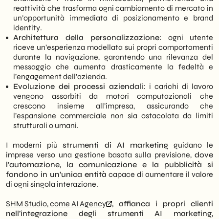
descrivendone funzioni e utilizzi. Vengono
posizionamento
reattività che trasforma ogni cambiamento di mercato in
inoltre forniti criteri utili per scegliere le
Notion AI: organizzazione e produzione
un’opportunità immediata di posizionamento e brand
piattaforme più adatte in base alle esigenze
dei contenuti
identity.
aziendali, evitando dispersione e
Strumenti di AI marketing per la
Architettura della personalizzazione:
ogni utente
sovrapposizioni.
pubblicità: performance, targeting e
riceve un’esperienza modellata sui propri comportamenti
ottimizzazione
durante la navigazione, garantendo una rilevanza del
Un focus specifico è dedicato
Google Ads AI: automazione e
messaggio che aumenta drasticamente la fedeltà e
all’integrazione tra strumenti, elemento
ottimizzazione delle campagne
l’engagement dell’azienda.
fondamentale per ottenere risultati
Meta Advantage+: campagne
Evoluzione dei processi aziendali:
i carichi di lavoro
coerenti nel tempo. L’articolo mostra come
automatizzate e targeting dinamico
vengono assorbiti da motori computazionali che
collegare dati, contenuti e campagne
AdCreative.ai: generazione di creatività
crescono insieme all’impresa, assicurando che
all’interno di un sistema unico, evidenziando
pubblicitarie
l’espansione commerciale non sia ostacolata da limiti
il ruolo di SHM Studio nell’implementazione
Persado: linguaggio persuasivo basato sui
strutturali o umani.
e nella gestione degli strumenti AI
dati
marketing per costruire attività efficaci e
Albert AI: gestione autonoma delle
I moderni più
strumenti di AI marketing
guidano le
sostenibili.
campagne pubblicitarie
imprese verso una gestione basata sulla previsione,
dove
Integrare gli strumenti AI marketing e il
l’automazione, la comunicazione e la pubblicità si
ruolo di SHM Studio nell’implementazione
fondono in un’unica entità
capace di aumentare il valore
FAQ più comuni sugli strumenti di AI
di ogni singola interazione.
marketing
Tabelle comparative per gli strumenti di AI
SHM Studio, come AI Agency
, affianca i propri clienti
marketing dedicati ad automazione,
nell’integrazione degli strumenti AI marketing,