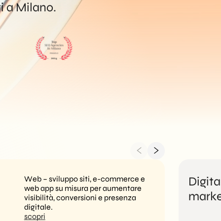
responsive, offriamo
i a Milano.
soluzioni digitali su
misura per ogni
esigenza - aziendale
o privata.
Web – sviluppo siti, e-commerce e
Digita
web app su misura per aumentare
marke
visibilità, conversioni e presenza
digitale.
scopri