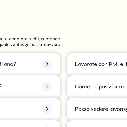
are e concrete a chi, sentendo
uali vantaggi possa davvero
ilano?
Lavorate con PMI e li
izzati per velocità,
Assolutamente: gran parte 
?
Come mi posiziono s
professionali e attività loc
o gratuito definiamo un
Con una strategia SEO loc
Posso vedere lavori g
arenti in base a obiettivi
mirati sulle ricerche del t