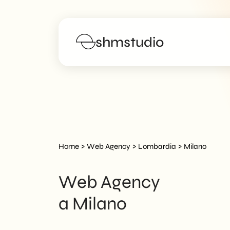
shmstudio
Servizi
Portfolio
Manifesto
>
>
>
Home
Web Agency
Lombardia
Milano
Blog
Web Agency
FAQs
a Milano
Lavora con noi