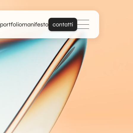
portfolio
manifesto
contatti
Distinguiti online
con un sito che
parla davvero di
te.
Forte di anni di
esperienza nella
creazione di siti web
professionali e