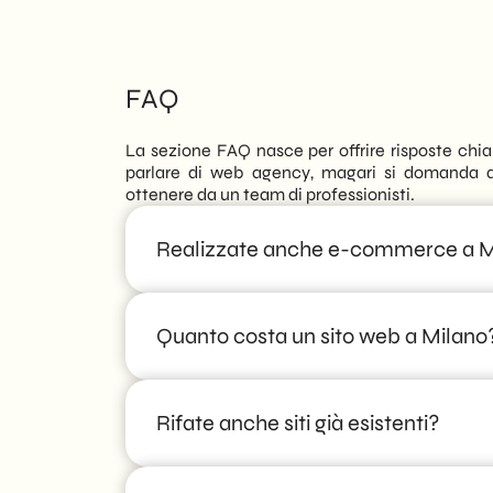
FAQ
La sezione FAQ nasce per offrire risposte chi
parlare di web agency, magari si domanda q
ottenere da un team di professionisti.
Realizzate anche e-commerce a M
Sì, sviluppiamo e-commerce su misura ottim
Quanto costa un sito web a Milano
usabilità e conversioni.
Non esistono listini fissi: dopo un confront
Rifate anche siti già esistenti?
preventivo su misura, con tempi e costi trasp
e funzionalità.