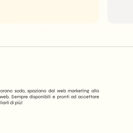
R. Za
CEO F
lavorano sodo, spaziano dal web marketing allo
Collaboro co
li web. Sempre disponibili e pronti ad accettare
brochure e, n
arli di più!
Davide e i ra
i tempi di c
che vengono
consegnato 
collaborato 
trovare dei p