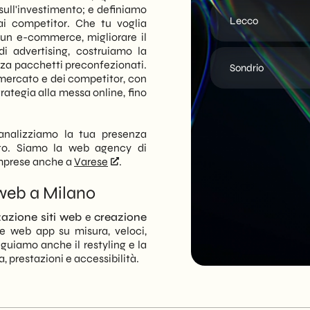
ull'investimento; e definiamo
Lecco
dai competitor. Che tu voglia
 un e-commerce, migliorare il
 advertising, costruiamo la
senza pacchetti preconfezionati.
Sondrio
 mercato e dei competitor, con
trategia alla messa online, fino
analizziamo la tua presenza
eto. Siamo la web agency di
imprese anche a
Varese
.
 web a Milano
zazione siti web
e
creazione
e web app su misura, veloci,
eguiamo anche il restyling e la
, prestazioni e accessibilità.