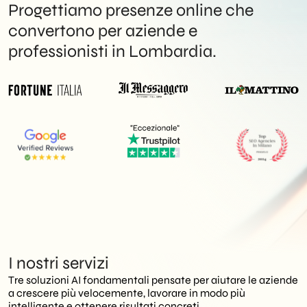
FAQs
Progettiamo presenze online che
convertono per aziende e
Lavora con noi
professionisti in Lombardia.
IT
contatti
I nostri servizi
Tre soluzioni AI fondamentali pensate per aiutare le aziende
a crescere più velocemente, lavorare in modo più
intelligente e ottenere risultati concreti.