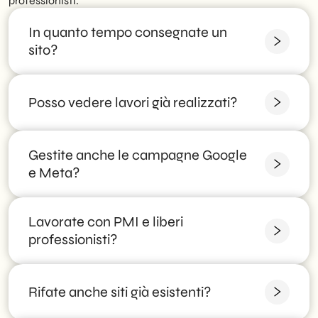
professionisti.
In quanto tempo consegnate un
sito?
Un sito vetrina richiede in genere poche settimane;
Posso vedere lavori già realizzati?
e-commerce e progetti complessi qualche
settimana in più. Concordiamo una timeline
realistica.
Gestite anche le campagne Google
Certo: nel nostro portfolio trovi progetti recenti e in
consulenza ti mostriamo casi simili al tuo settore.
e Meta?
Lavorate con PMI e liberi
Sì, pianifichiamo e ottimizziamo campagne data-
driven per generare contatti qualificati.
professionisti?
Assolutamente: gran parte dei nostri clienti sono
Rifate anche siti già esistenti?
PMI, studi professionali e attività locali.