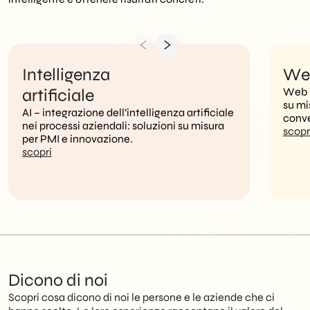
Intelligenza
We
artificiale
Web –
su mi
AI – integrazione dell’intelligenza artificiale
conve
nei processi aziendali: soluzioni su misura
scopr
per PMI e innovazione.
scopri
Dicono di noi
Scopri cosa dicono di noi le persone e le aziende che ci