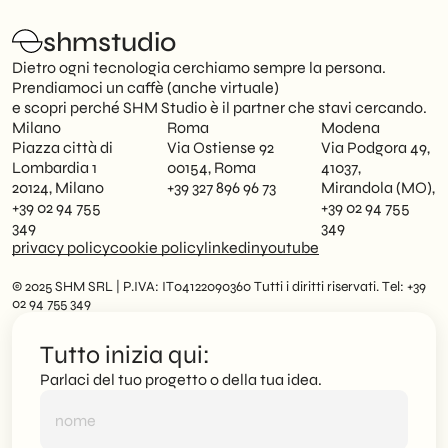
shmstudio
Dietro ogni tecnologia cerchiamo sempre la persona.
Prendiamoci un caffè (anche virtuale)
e scopri perché SHM Studio è il partner che stavi cercando.
Milano
Roma
Modena
Piazza città di
Via Ostiense 92
Via Podgora 49,
Lombardia 1
00154, Roma
41037,
20124, Milano
+39 327 896 96 73
Mirandola (MO),
+39 02 94 755
+39 02 94 755
349
349
privacy policy
cookie policy
linkedin
youtube
© 2025 SHM SRL | P.IVA: IT04122090360 Tutti i diritti riservati. Tel: +39
02 94 755 349
Tutto inizia qui:
Parlaci del tuo progetto o della tua idea.