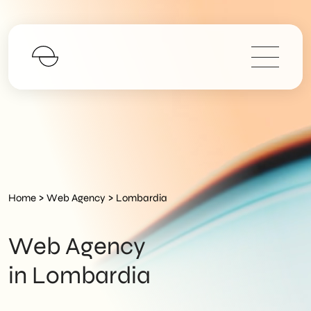
Servizi
Portfolio
>
>
Home
Web Agency
Lombardia
Manifesto
Web Agency
Blog
in Lombardia