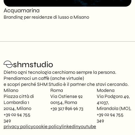
Acquamarina
C
Branding per residenze di lusso a Misano
S
shmstudio
Dietro ogni tecnologia cerchiamo sempre la persona.
Prendiamoci un caffè (anche virtuale)
e scopri perché SHM Studio è il partner che stavi cercando.
Milano
Roma
Modena
Piazza città di
Via Ostiense 92
Via Podgora 49,
Lombardia 1
00154, Roma
41037,
20124, Milano
+39 327 896 96 73
Mirandola (MO),
+39 02 94 755
+39 02 94 755
349
349
privacy policy
cookie policy
linkedin
youtube