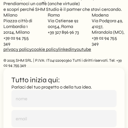
Prendiamoci un caffè (anche virtuale)
e scopri perché SHM Studio è il partner che stavi cercando.
Milano
Roma
Modena
Piazza città di
Via Ostiense 92
Via Podgora 49,
Lombardia 1
00154, Roma
41037,
20124, Milano
+39 327 896 96 73
Mirandola (MO),
+39 02 94 755
+39 02 94 755
349
349
privacy policy
cookie policy
linkedin
youtube
© 2025 SHM SRL | P.IVA: IT04122090360 Tutti i diritti riservati. Tel: +39
02 94 755 349
Tutto inizia qui:
Parlaci del tuo progetto o della tua idea.