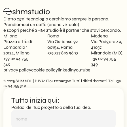
shmstudio
Dietro ogni tecnologia cerchiamo sempre la persona.
Prendiamoci un caffè (anche virtuale)
e scopri perché SHM Studio è il partner che stavi cercando.
Milano
Roma
Modena
Piazza città di
Via Ostiense 92
Via Podgora 49,
Lombardia 1
00154, Roma
41037,
20124, Milano
+39 327 896 96 73
Mirandola (MO),
+39 02 94 755
+39 02 94 755
349
349
privacy policy
cookie policy
linkedin
youtube
© 2025 SHM SRL | P.IVA: IT04122090360 Tutti i diritti riservati. Tel: +39
02 94 755 349
Tutto inizia qui:
Parlaci del tuo progetto o della tua idea.