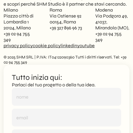
e scopri perché SHM Studio è il partner che stavi cercando.
Milano
Roma
Modena
Piazza città di
Via Ostiense 92
Via Podgora 49,
Lombardia 1
00154, Roma
41037,
20124, Milano
+39 327 896 96 73
Mirandola (MO),
+39 02 94 755
+39 02 94 755
349
349
privacy policy
cookie policy
linkedin
youtube
© 2025 SHM SRL | P.IVA: IT04122090360 Tutti i diritti riservati. Tel: +39
02 94 755 349
Tutto inizia qui:
Parlaci del tuo progetto o della tua idea.