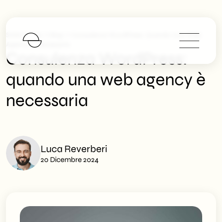
>
>
SHM Studio
Blog
Consulenza WordPress: Quando Una Web
Agency È Necessaria
Consulenza WordPress:
quando una web agency è
necessaria
Luca Reverberi
20 Dicembre 2024