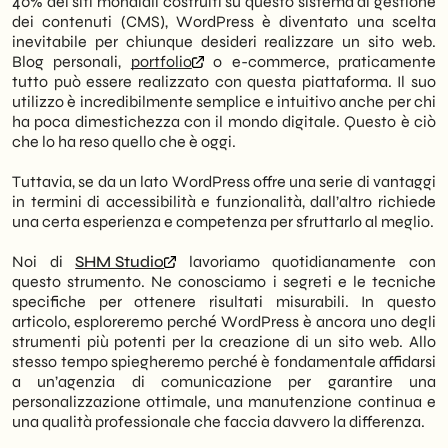
40% dei siti mondiali costruiti su questo sistema di gestione
da semplice sito “fai-da-te” in uno
5. Design responsivo e implementazione
dei contenuti (CMS), WordPress è diventato una scelta
strumento di business performante e unico.
dei social media
inevitabile per chiunque desideri realizzare un sito web.
Perchè una consulenza WordPress rimane
Blog personali,
portfolio
o e-commerce, praticamente
Personalizzazione Avanzata: Mentre i
indispensabile
tutto può essere realizzato con questa piattaforma. Il suo
temi predefiniti offrono una base standard,
1. Personalizzazione limitata senza
utilizzo è incredibilmente semplice e intuitivo anche per chi
solo l’intervento di un’agenzia permette di
sviluppatori
ha poca dimestichezza con il mondo digitale. Questo è ciò
superare i limiti del design “già visto”,
2. Performance e velocità del sito
che lo ha reso quello che è oggi.
creando un’identità visiva unica e
3. Creazione di contenuti e branding
funzionalità su misura tramite codice
(strategia SEO a 360°)
Tuttavia, se da un lato WordPress offre una serie di vantaggi
personalizzato.
4. Manutenzione e monitoraggio continuo
in termini di accessibilità e funzionalità, dall’altro richiede
Performance e Sicurezza: Una gestione
5. Supporto e risoluzione dei problemi
una certa esperienza e competenza per sfruttarlo al meglio.
professionale garantisce un sito veloce,
ottimizzato per i Core Web Vitals e
Noi di
SHM Studio
lavoriamo quotidianamente con
protetto da vulnerabilità, grazie a
questo strumento. Ne conosciamo i segreti e le tecniche
manutenzione costante, aggiornamenti
specifiche per ottenere risultati misurabili. In questo
mirati e plugin di sicurezza avanzati come
articolo, esploreremo perché WordPress è ancora uno degli
Wordfence.
strumenti più potenti per la creazione di un sito web. Allo
SEO e Strategia: Oltre all’installazione di
stesso tempo spiegheremo perché è fondamentale affidarsi
tool come Yoast, una consulenza esperta
a un’agenzia di comunicazione per garantire una
integra una strategia SEO a 360° che
personalizzazione ottimale, una manutenzione continua e
comprende la struttura tecnica, la
una qualità professionale che faccia davvero la differenza.
creazione di contenuti di valore e