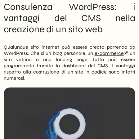
l’ottimizzazione per i motori di ricerca,
Consulenza WordPress: i
essenziale per la visibilità organica.
vantaggi del CMS nella
Scalabilità e Supporto: Affidarsi a un
partner come SHM Studio assicura che il
creazione di un sito web
sito possa crescere insieme al business,
risolvendo tempestivamente problemi
tecnici e adattando la piattaforma alle
nuove esigenze del mercato digitale.
Qualunque sito internet può essere creato partendo da
WordPress. Che si un blog personale, un
e-commerce
, un
sito vetrina o una landing page, tutto può essere
programmato tramite la dashboard del CMS. I vantaggi
rispetto alla costruzione di un sito in codice sono infatti
numerosi.