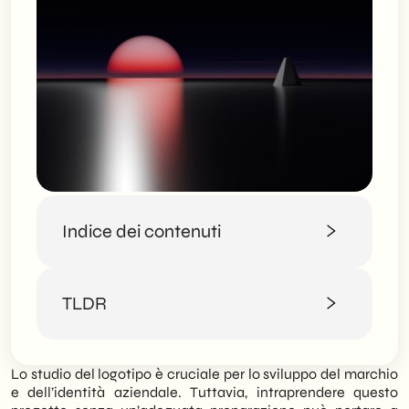
Indice dei contenuti
Studio del logotipo: come parte il processo
TLDR
di progettazione?
Personalizzazione logo e richieste
specifiche
SHM Studio illustra l’importanza cruciale
Lo studio del logotipo è cruciale per lo sviluppo del marchio
dello “studio del logotipo” per costruire
e dell’identità aziendale. Tuttavia, intraprendere questo
un’identità aziendale solida, guidando i