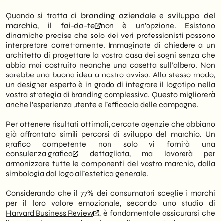
Quando si tratta di
branding aziendale
e
sviluppo del
marchio
, il
fai-da-te
non è un’opzione. Esistono
dinamiche precise che solo dei veri professionisti possono
interpretare correttamente. Immaginate di chiedere a un
architetto di progettare la vostra casa dei sogni senza che
abbia mai costruito neanche una casetta sull’albero. Non
sarebbe una buona idea a nostro avviso. Allo stesso modo,
un designer esperto è in grado di integrare il logotipo nella
vostra strategia di branding complessiva. Questo migliorerà
anche l’esperienza utente e l’efficacia delle campagne.
Per ottenere risultati ottimali, cercate agenzie che abbiano
già affrontato simili percorsi di sviluppo del marchio. Un
grafico competente non solo vi fornirà una
consulenza grafica
dettagliata, ma lavorerà per
armonizzare tutte le componenti del vostro marchio, dalla
simbologia dal logo all’estetica generale.
Considerando che il 77% dei consumatori sceglie i marchi
per il loro valore emozionale, secondo uno studio di
Harvard Business Review
, è fondamentale assicurarsi che