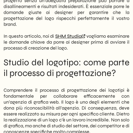
progetto senza un’adeguata preparazione può portare a
clienti attraverso le domande giuste da
disallineamenti e risultati indesiderati. È essenziale porre le
porre ai designer per garantire un risultato
domande giuste ai designer per garantire che la
unico e strategico.
progettazione del logo rispecchi perfettamente il vostro
brand.
Processo Collaborativo e Strutturato: La
creazione di un logo di successo non è un
In questo articolo, noi di
SHM Studio
vogliamo esaminare
atto isolato, ma un percorso che parte
le domande chiave da porre ai designer prima di avviare il
dalla ricerca e dal brainstorming sui valori
processo di creazione del logo.
del brand, passa per il concept design e lo
sviluppo vettoriale, e si perfeziona
Studio del logotipo: come parte
attraverso feedback e revisioni costanti
il processo di progettazione?
tra cliente e designer.
Personalizzazione e Identità: Un logo deve
essere “su misura”. È essenziale discutere
con il designer come le richieste
Comprendere il processo di progettazione dei logotipi è
specifiche verranno integrate per creare
fondamentale per collaborare efficacemente con
un’identità visiva che rispecchi
un’agenzia di grafica web. Il logo è uno degli elementi che
fedelmente la storia e gli obiettivi
dona più riconoscibilità all’agenzia. Di conseguenza, deve
dell’azienda, evitando soluzioni generiche.
essere realizzato su misura per ogni specifico cliente. Dietro
Scalabilità Tecnica: L’uso della grafica
la realizzazione di un logo c’è un lavoro incredibile. Non solo
vettoriale è imprescindibile per assicurare
di grafica, ma anche di studio del settore, dei competitor e di
che il logo mantenga la sua qualità e
conoscenze specifiche molto complesse.