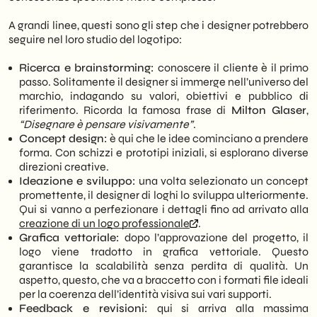
leggibilità su qualsiasi supporto, dal
piccolo schermo di uno smartphone ai
A grandi linee, questi sono gli step che i designer potrebbero
grandi cartelloni pubblicitari.
seguire nel loro studio del logotipo:
Valutazione del Portfolio: Prima di iniziare,
è fondamentale analizzare il portfolio del
Ricerca e brainstorming:
conoscere il cliente è il primo
designer per verificare la coerenza
passo. Solitamente il designer si immerge nell’universo del
stilistica e la capacità di tradurre concetti
marchio, indagando su valori, obiettivi e pubblico di
astratti in simboli visivi efficaci e
riferimento. Ricorda la famosa frase di
Milton Glaser
,
armoniosi.
“Disegnare è pensare visivamente”
.
Concept design:
è qui che le idee cominciano a prendere
forma. Con schizzi e prototipi iniziali, si esplorano diverse
direzioni creative.
Ideazione e sviluppo:
una volta selezionato un concept
promettente, il designer di loghi lo sviluppa ulteriormente.
Qui si vanno a perfezionare i dettagli fino ad arrivato alla
creazione di un logo professionale
.
Grafica vettoriale:
dopo l’approvazione del progetto, il
logo viene tradotto in grafica vettoriale. Questo
garantisce la scalabilità senza perdita di qualità. Un
aspetto, questo, che va a braccetto con i formati file ideali
per la coerenza dell’identità visiva sui vari supporti.
Feedback e revisioni:
qui si arriva alla massima