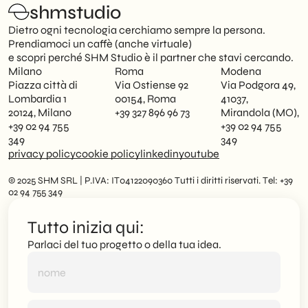
shmstudio
Dietro ogni tecnologia cerchiamo sempre la persona.
Prendiamoci un caffè (anche virtuale)
e scopri perché SHM Studio è il partner che stavi cercando.
Milano
Roma
Modena
Piazza città di
Via Ostiense 92
Via Podgora 49,
Lombardia 1
00154, Roma
41037,
20124, Milano
+39 327 896 96 73
Mirandola (MO),
+39 02 94 755
+39 02 94 755
349
349
privacy policy
cookie policy
linkedin
youtube
© 2025 SHM SRL | P.IVA: IT04122090360 Tutti i diritti riservati. Tel: +39
02 94 755 349
Tutto inizia qui:
Parlaci del tuo progetto o della tua idea.