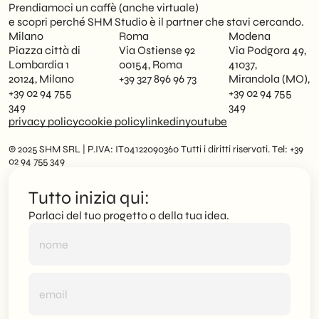
Prendiamoci un caffè (anche virtuale)
e scopri perché SHM Studio è il partner che stavi cercando.
Milano
Roma
Modena
Piazza città di
Via Ostiense 92
Via Podgora 49,
Lombardia 1
00154, Roma
41037,
20124, Milano
+39 327 896 96 73
Mirandola (MO),
+39 02 94 755
+39 02 94 755
349
349
privacy policy
cookie policy
linkedin
youtube
© 2025 SHM SRL | P.IVA: IT04122090360 Tutti i diritti riservati. Tel: +39
02 94 755 349
Tutto inizia qui:
Parlaci del tuo progetto o della tua idea.