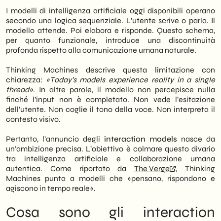
percepiscono audio, video e testo in modo
Cosa fare ora: orientarsi senza rincorrere
I modelli di intelligenza artificiale oggi disponibili operano
continuo e simultaneo. Pertanto, superano il
Prospettive: dove porta questa traiettoria
secondo una logica sequenziale. L’utente scrive o parla. Il
limite dei modelli attuali, che attendono
modello attende. Poi elabora e risponde. Questo schema,
passivamente l’input dell’utente.
per quanto funzionale, introduce una discontinuità
profonda rispetto alla comunicazione umana naturale.
Invece di operare su un singolo thread
sequenziale, gli interaction models
Thinking Machines descrive questa limitazione con
elaborano la realtà in tempo reale. Inoltre,
chiarezza:
«Today’s models experience reality in a single
sono progettati per rispondere e agire
thread»
. In altre parole, il modello non percepisce nulla
mentre l’interazione è ancora in corso.
finché l’input non è completato. Non vede l’esitazione
Questo li avvicina al modo in cui gli esseri
dell’utente. Non coglie il tono della voce. Non interpreta il
umani collaborano naturalmente tra loro. Di
contesto visivo.
conseguenza, il confine tra interfaccia e
interlocutore tende a sfumarsi in modo
Pertanto, l’annuncio degli
interaction models
nasce da
significativo.
un’ambizione precisa. L’obiettivo è colmare questo divario
tra intelligenza artificiale e collaborazione umana
Per le PMI italiane, questa evoluzione non è
autentica. Come riportato da
The Verge
, Thinking
un dettaglio tecnico marginale. Al contrario,
Machines punta a modelli che «pensano, rispondono e
rappresenta un cambiamento strutturale
agiscono in tempo reale».
nel modo in cui l’AI potrà essere integrata
nei processi aziendali. Noi di
SHM Studio
Cosa sono gli interaction
monitoriamo questi sviluppi per tradurli in