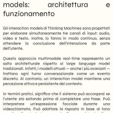
strategie operative concrete. In particolare,
models: architettura e
le implicazioni riguardano i servizi di
funzionamento
intelligenza artificiale applicata
, il customer
service e la gestione dei contenuti digitali.
Infine, vale la pena comprendere fin d’ora
come posizionarsi rispetto a questa
Gli interaction models di Thinking Machines sono progettati
tecnologia emergente.
per elaborare simultaneamente tre canali di input: audio,
video e testo. Inoltre, lo fanno in modo continuo, senza
attendere la conclusione dell’interazione da parte
dell’utente.
Questo approccio multimodale real-time rappresenta un
salto architetturale rispetto ai large language model
tradizionali. Infatti, i modelli attuali — anche i più avanzati —
trattano ogni turno conversazionale come un evento
discreto. Al contrario, un interaction model mantiene una
percezione attiva e persistente del contesto.
In termini pratici, significa che il sistema può accorgersi se
l’utente sta esitando prima di completare una frase. Può
interpretare un’espressione facciale durante una
videochiamata. Può adattare la risposta in base al tono