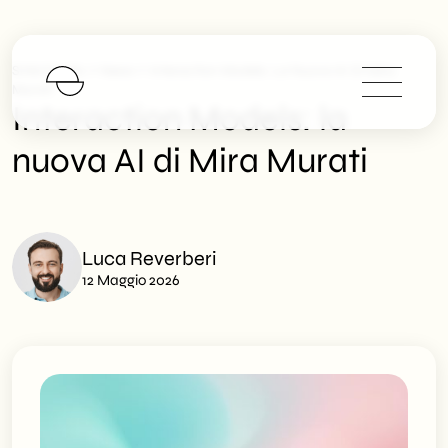
>
>
SHM Studio
News
Interaction Models: La Nuova AI Di Mira
Murati
Interaction Models: la
nuova AI di Mira Murati
Luca Reverberi
12 Maggio 2026