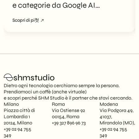
e categorie da Google AI
Overviews
Scopri di pi첫
shmstudio
Dietro ogni tecnologia cerchiamo sempre la persona.
Prendiamoci un caffè (anche virtuale)
e scopri perché SHM Studio è il partner che stavi cercando.
Milano
Roma
Modena
Piazza città di
Via Ostiense 92
Via Podgora 49,
Lombardia 1
00154, Roma
41037,
20124, Milano
+39 327 896 96 73
Mirandola (MO),
+39 02 94 755
+39 02 94 755
349
349