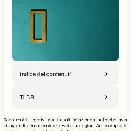
Indice dei contenuti
Il panorama attuale delle consulenze web
TLDR
Perchè avresti bisogno di una consulenza
web strategica
Segnali che indicano la necessità di un
SHM Studio spiega perché la consulenza
esperto
Sono molti i motivi per i quali un’azienda potrebbe aver
web strategica sia oggi indispensabile per
Che risultati ti puoi aspettare con una
bisogno di una consulenza web strategica. Ad esempio, la
trasformare una semplice presenza online
consulenza web di SHM Studio