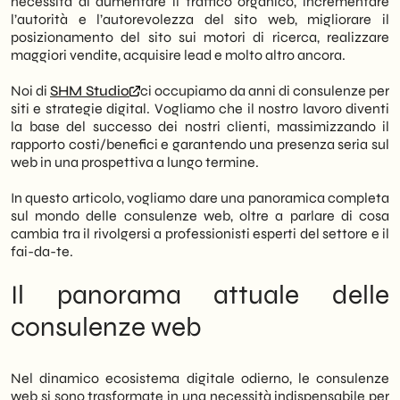
necessità di aumentare il traffico organico, incrementare
in un motore di business performante,
l’autorità e l’autorevolezza del sito web, migliorare il
superando i limiti del “fai-da-te” attraverso
posizionamento del sito sui motori di ricerca, realizzare
un’analisi esperta e una pianificazione
maggiori vendite, acquisire lead e molto altro ancora.
mirata.
Noi di
SHM Studio
ci occupiamo da anni di consulenze per
Visione d’Insieme: I consulenti web non si
siti e strategie digital. Vogliamo che il nostro lavoro diventi
limitano a interventi tecnici isolati, ma
la base del successo dei nostri clienti, massimizzando il
analizzano l’intero ecosistema digitale
rapporto costi/benefici e garantendo una presenza seria sul
dell’azienda (sito, social, competitor) per
web in una prospettiva a lungo termine.
identificare blocchi invisibili e opportunità
di crescita.
In questo articolo, vogliamo dare una panoramica completa
Segnali di Allarme: Stagnazione delle
sul mondo delle consulenze web, oltre a parlare di cosa
vendite, basso engagement sui social o
cambia tra il rivolgersi a professionisti esperti del settore e il
campagne pubblicitarie inefficaci sono
fai-da-te.
indicatori chiari che è necessario
l’intervento di un esperto per riorientare la
Il panorama attuale delle
strategia.
consulenze web
Approccio Personalizzato: Non esiste una
soluzione unica; il processo di consulenza
parte dall’audit approfondito per arrivare a
un piano d’azione su misura, con obiettivi
Nel dinamico ecosistema digitale odierno, le consulenze
chiari e misurabili (come l’aumento del
web si sono trasformate in una necessità indispensabile per