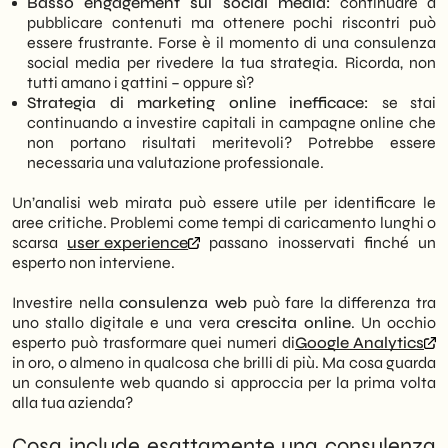
Basso engagement sui social media:
continuare a
pubblicare contenuti ma ottenere pochi riscontri può
essere frustrante. Forse è il momento di una consulenza
social media per rivedere la tua strategia. Ricorda, non
tutti amano i gattini – oppure sì?
Strategia di marketing online inefficace:
se stai
continuando a investire capitali in campagne online che
non portano risultati meritevoli? Potrebbe essere
necessaria una valutazione professionale.
Un’analisi web mirata può essere utile per identificare le
aree critiche. Problemi come tempi di caricamento lunghi o
scarsa
user experience
passano inosservati finché un
esperto non interviene.
Investire nella
consulenza web
può fare la differenza tra
uno stallo digitale e una vera
crescita online
. Un occhio
esperto può trasformare quei numeri di
Google Analytics
in oro, o almeno in qualcosa che brilli di più. Ma cosa guarda
un consulente web quando si approccia per la prima volta
alla tua azienda?
Cosa include esattamente una consulenza