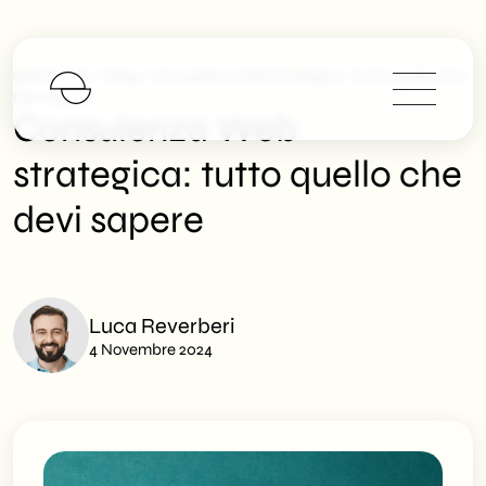
>
>
SHM Studio
Blog
Consulenza Web Strategica: Tutto Quello Che
Devi Sapere
Consulenza Web
strategica: tutto quello che
devi sapere
Luca Reverberi
4 Novembre 2024