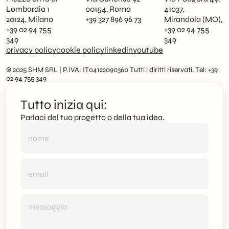
Lombardia 1
00154, Roma
41037,
20124, Milano
+39 327 896 96 73
Mirandola (MO),
+39 02 94 755
+39 02 94 755
349
349
privacy policy
cookie policy
linkedin
youtube
© 2025 SHM SRL | P.IVA: IT04122090360 Tutti i diritti riservati. Tel: +39
02 94 755 349
Tutto inizia qui:
Parlaci del tuo progetto o della tua idea.