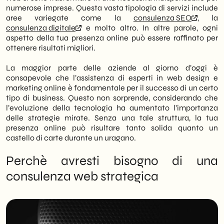
traffico organico o delle conversioni).
numerose imprese. Questa vasta tipologia di servizi include
ROI a Lungo Termine: Investire in una
aree variegate come la
consulenza SEO
, la
consulenza professionale garantisce un
consulenza digitale
e molto altro. In altre parole, ogni
rapporto costi/benefici superiore nel
aspetto della tua presenza online può essere raffinato per
tempo, evitando sprechi di budget in
ottenere risultati migliori.
attività inefficaci e costruendo una solida
autorità digitale.
La maggior parte delle aziende al giorno d’oggi è
consapevole che l’assistenza di esperti in web design e
marketing online è fondamentale per il successo di un certo
tipo di business. Questo non sorprende, considerando che
l’evoluzione della tecnologia ha aumentato l’importanza
delle strategie mirate. Senza una tale struttura, la tua
presenza online può risultare tanto solida quanto un
castello di carte durante un uragano.
Perchè avresti bisogno di una
consulenza web strategica