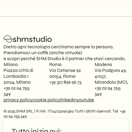
shmstudio
Dietro ogni tecnologia cerchiamo sempre la persona.
Prendiamoci un caffè (anche virtuale)
e scopri perché SHM Studio è il partner che stavi cercando.
Milano
Roma
Modena
Piazza città di
Via Ostiense 92
Via Podgora 49,
Lombardia 1
00154, Roma
41037,
20124, Milano
+39 327 896 96 73
Mirandola (MO),
+39 02 94 755
+39 02 94 755
349
349
privacy policy
cookie policy
linkedin
youtube
© 2025 SHM SRL | P.IVA: IT04122090360 Tutti i diritti riservati. Tel: +39
02 94 755 349
Tutto inizia qui: