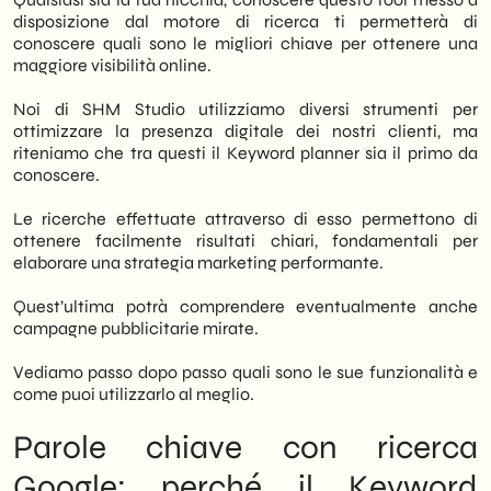
traffico qualificato.
disposizione dal motore di ricerca ti permetterà di
conoscere quali sono le migliori chiave per ottenere una
Strumenti di Analisi: L’utilizzo di tool come
maggiore visibilità online.
il Google Keyword Planner è essenziale
per scoprire i volumi di ricerca mensili e
Noi di SHM Studio utilizziamo diversi strumenti per
valutare la competitività dei termini prima
ottimizzare la presenza digitale dei nostri clienti, ma
di pianificare i contenuti.
riteniamo che tra questi il Keyword planner sia il primo da
Intento di Ricerca: Comprendere se
conoscere.
l’utente cerca informazioni, un prodotto o
un sito specifico (intento informazionale,
Le ricerche effettuate attraverso di esso permettono di
transazionale o navigazionale) è cruciale
ottenere facilmente risultati chiari, fondamentali per
per offrire la risposta pertinente e
elaborare una strategia marketing performante.
migliorare il ranking.
Efficacia Long-Tail: Puntare su “code
Quest’ultima potrà comprendere eventualmente anche
lunghe” (frasi specifiche di 3+ parole)
campagne pubblicitarie mirate.
permette di intercettare una nicchia di
utenti più vicina alla conversione,
Vediamo passo dopo passo quali sono le sue funzionalità e
riducendo la competizione rispetto a
come puoi utilizzarlo al meglio.
termini generici.
Selezione Qualitativa: Non conta solo il
Parole chiave con ricerca
volume di traffico, ma la pertinenza del
Google: perché il Keyword
termine rispetto al business; scegliere le