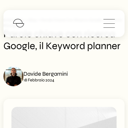
>
>
SHM Studio
Blog
Parole Chiave Con Ricerca Google, Il Keyword
Planner
Parole chiave con ricerca
Google, il Keyword planner
Davide Bergamini
18 Febbraio 2024