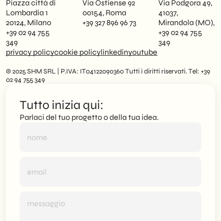
Piazza città di
Via Ostiense 92
Via Podgora 49,
Lombardia 1
00154, Roma
41037,
20124, Milano
+39 327 896 96 73
Mirandola (MO),
+39 02 94 755
+39 02 94 755
349
349
privacy policy
cookie policy
linkedin
youtube
© 2025 SHM SRL | P.IVA: IT04122090360 Tutti i diritti riservati. Tel: +39
02 94 755 349
Tutto inizia qui:
Parlaci del tuo progetto o della tua idea.