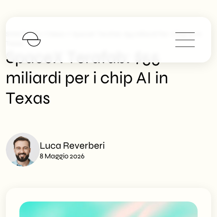
>
>
SHM Studio
News
SpaceX Terafab: $55 Miliardi Per I Chip AI In
Texas
SpaceX Terafab: $55
miliardi per i chip AI in
Texas
Luca Reverberi
8 Maggio 2026