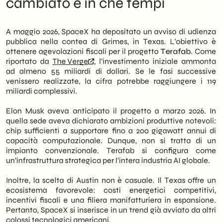
cambiato e in che tempi
chip AI da almeno 55 miliardi di dollari, con
sola
un potenziale di espansione fino a 119
Quello che nessuno dice: il rischio di
miliardi. L’impianto sorgerà ad Austin e
concentrazione verticale
A maggio 2026, SpaceX ha depositato un avviso di udienza
punta a produrre chip sufficienti a
Cosa fare ora: tre direzioni operative per le
pubblica nella contea di Grimes, in Texas. L’obiettivo è
supportare 200 gigawatt annui di capacità
PMI italiane
ottenere agevolazioni fiscali per il progetto
Terafab
. Come
computazionale.
Prospettive: cosa aspettarsi tra 2027 e 2028
riportato da
The Verge
, l’investimento iniziale ammonta
ad almeno 55 miliardi di dollari. Se le fasi successive
Pertanto, si tratta di uno dei più ambiziosi
venissero realizzate, la cifra potrebbe raggiungere i 119
investimenti privati nella manifattura di
miliardi complessivi.
semiconduttori mai annunciati. Tuttavia, la
rilevanza non è solo geopolitica. Infatti,
Elon Musk aveva anticipato il progetto a marzo 2026. In
un’infrastruttura di questa portata ridisegna
quella sede aveva dichiarato ambizioni produttive notevoli:
la catena di approvvigionamento globale
chip sufficienti a supportare fino a 200 gigawatt annui di
dei chip, con effetti diretti sui costi e sulla
capacità computazionale. Dunque, non si tratta di un
disponibilità di hardware AI anche in Europa.
impianto convenzionale. Terafab si configura come
Di conseguenza, le PMI italiane attive nel
un’infrastruttura strategica per l’intera industria AI globale.
settore tech — o che dipendono da soluzioni
cloud e AI — devono iniziare a leggere questi
Inoltre, la scelta di Austin non è casuale. Il Texas offre un
segnali con attenzione strategica.
ecosistema favorevole: costi energetici competitivi,
incentivi fiscali e una filiera manifatturiera in espansione.
Noi di
SHM Studio
monitoriamo
Pertanto, SpaceX si inserisce in un trend già avviato da altri
costantemente l’evoluzione del mercato AI
colossi tecnologici americani.