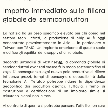
e delle sue infrastrutture. In questo articolo
analizziamo cosa cambia, quali sono le
Impatto immediato sulla filiera
implicazioni operative e come le aziende
italiane possono posizionarsi in modo
globale dei semiconduttori
consapevole rispetto a questa
trasformazione.
La notizia ha un peso specifico elevato per chi opera nel
settore tech. Infatti, la produzione di chip AI è oggi
concentrata prevalentemente in Asia — in particolare a
Taiwan con TSMC. Un impianto americano di questa scala
modifica gli equilibri della supply chain globale.
Secondo un’analisi di
McKinsey
, la domanda globale di
semiconduttori avanzati crescerà in modo sostenuto fino al
2030. Di conseguenza, ogni nuovo polo produttivo di rilievo
influenza prezzi, tempi di consegna e accessibilità delle
tecnologie AI. Terafab potrebbe ridurre la dipendenza
geopolitica dai produttori asiatici. Tuttavia, i tempi di
costruzione e certificazione di un impianto simile si
misurano in anni, non in mesi.
Al contrario di quanto si potrebbe pensare, l’effetto non sarà