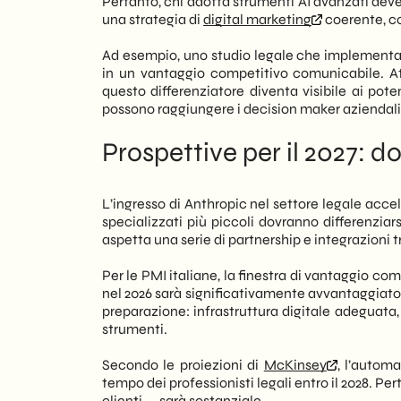
Pertanto, chi adotta strumenti AI avanzati deve
una strategia di
digital marketing
coerente, co
Ad esempio, uno studio legale che implementa 
in un vantaggio competitivo comunicabile. A
questo differenziatore diventa visibile ai pot
possono raggiungere i decision maker aziendali 
Prospettive per il 2027: d
L’ingresso di Anthropic nel settore legale acce
specializzati più piccoli dovranno differenziar
aspetta una serie di partnership e integrazioni 
Per le PMI italiane, la finestra di vantaggio com
nel 2026 sarà significativamente avvantaggiato 
preparazione: infrastruttura digitale adeguata,
strumenti.
Secondo le proiezioni di
McKinsey
, l’automa
tempo dei professionisti legali entro il 2028. Per
clienti — sarà sostanziale.