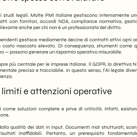
gli studi legali. Molte PMI italiane gestiscono internamente u
atti con fornitori, accordi NDA, compliance normativa, gesti
ilevante anche per chi non è un professionista del diritto.
endenti gestisce mediamente decine di contratti attivi ogni a
 costo nascosto elevato. Di conseguenza, strumenti come qu
zano — possono generare un risparmio operativo misurabile.
re più centrale per le imprese italiane. Il GDPR, la direttiva N
tale precisa e tracciabile. In questo senso, l’AI legale dive
ienza.
 limiti e attenzioni operative
come soluzioni complete e prive di criticità. Infatti, esistono
ione.
dalla qualità dei dati in input. Documenti mal strutturati, scan
ultati inaffidabili. Pertanto, un prerequisito fondamenta