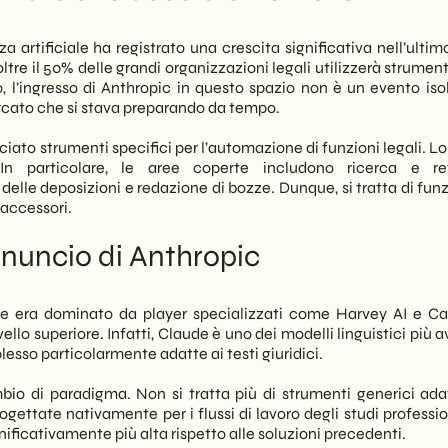
ione di bozze. Quindi, il segnale è chiaro: l’AI sta entrando in
cato
i ad alto valore.
enza artificiale ha registrato una crescita significativa nell’ulti
7 oltre il 50% delle grandi organizzazioni legali utilizzerà strument
 studi legali. Infatti, qualsiasi PMI che si avvale di consulenza
 l’ingresso di Anthropic in questo spazio non è un evento isol
namente contratti, compliance e documentazione — può trarre
rcato che si stava preparando da tempo.
uenza, anche le aziende B2B italiane dovrebbero iniziare a
a ridurre costi e tempi operativi.
iato strumenti specifici per l’automazione di funzioni legali. Lo
In particolare, le aree coperte includono ricerca e re
sserviamo una convergenza significativa tra AI, servizi
delle deposizioni e redazione di bozze. Dunque, si tratta di fun
 delle PMI. Pertanto, comprendere la direzione di questi
 accessori.
. Infine, chi si posiziona correttamente ora avrà un vantaggio
24 mesi.
nuncio di Anthropic
le era dominato da player specializzati come Harvey AI e Ca
llo superiore. Infatti, Claude è uno dei modelli linguistici più 
esso particolarmente adatte ai testi giuridici.
bio di paradigma. Non si tratta più di strumenti generici adat
ogettate nativamente per i flussi di lavoro degli studi professio
nificativamente più alta rispetto alle soluzioni precedenti.