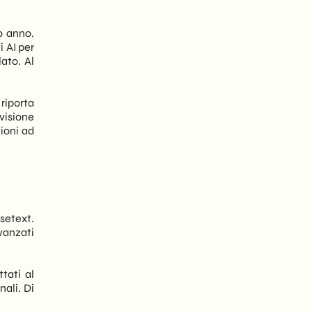
mo anno.
i AI per
ato. Al
 riporta
visione
zioni ad
setext.
avanzati
tati al
nali. Di