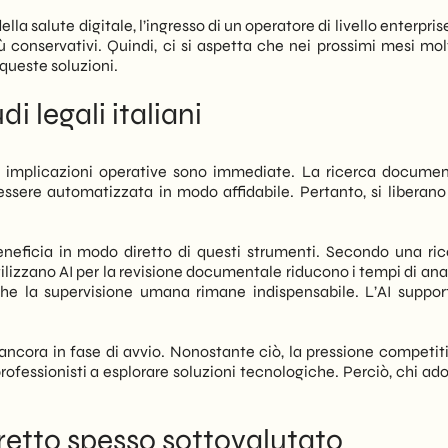
 salute digitale, l’ingresso di un operatore di livello enterpri
ù conservativi. Quindi, ci si aspetta che nei prossimi mesi molt
 queste soluzioni.
i legali italiani
le implicazioni operative sono immediate. La ricerca docume
ssere automatizzata in modo affidabile. Pertanto, si liberano 
beneficia in modo diretto di questi strumenti. Secondo una ric
ilizzano AI per la revisione documentale riducono i tempi di anal
che la supervisione umana rimane indispensabile. L’AI suppor
 è ancora in fase di avvio. Nonostante ciò, la pressione competit
ofessionisti a esplorare soluzioni tecnologiche. Perciò, chi ado
iretto spesso sottovalutato