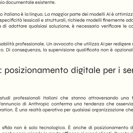
onio documentale esistente.
to italiano è la lingua. La maggior parte dei modelli AI è ottimiz
 specificità lessicali e strutturali, richiede modelli finemente ad
 di adottare qualsiasi soluzione, è necessario verificare le c
sabilità professionale. Un avvocato che utilizza AI per redigere
. Di conseguenza, la supervisione qualificata non è opzional
 posizionamento digitale per i ser
udi professionali italiani che stanno attraversando una 
, l’annuncio di Anthropic conferma una tendenza che osserv
ration. È una realtà operativa per qualsiasi organizzazione che
, la sfida non è solo tecnologica. È anche di posizionamento di