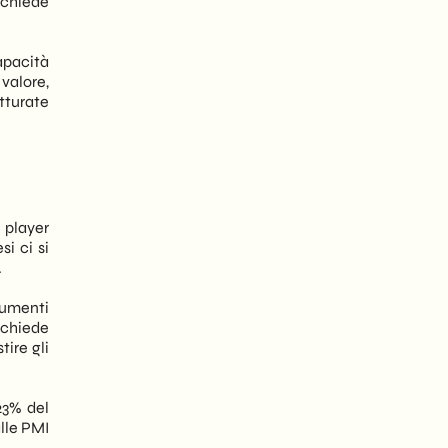
ichiede
apacità
valore,
tturate
i player
si ci si
.
trumenti
ichiede
ire gli
 23% del
alle PMI