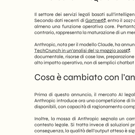
preparazione delle deposizioni e la redaz
Prospettive per il 2027: dove va il mer
modo strutturato nei servizi professional
Il settore dei servizi legali basati sull’intellig
Secondo dati recenti di
Gartner
, entro il 202
Tuttavia, la notizia non riguarda solo gli
almeno una funzione operativa core. Pertanto,
legale esterna — o che gestisce inter
contrario, rappresenta la maturazione di un me
vantaggio da questi sviluppi. Di conseg
valutare come l’automazione legale poss
Anthropic, nota per il modello Claude, ha annunc
TechCrunch in un’analisi del 12 maggio 2026
. 
In questo contesto, noi di
SHM Studio
o
documentale, risorse di case law, preparazione 
professionali e trasformazione digitale
alto impatto operativo, non di semplici chatbot
strumenti è oggi una priorità strategica
competitivo misurabile nei prossimi 18-
Cosa è cambiato con l’an
Prima di questo annuncio, il mercato AI lega
Anthropic introduce ora una competizione di live
disponibili, con capacità di ragionamento compl
Inoltre, la mossa di Anthropic segnala un cam
contesto legale. Si tratta invece di soluzioni pr
conseguenza, la qualità dell’output atteso è sig