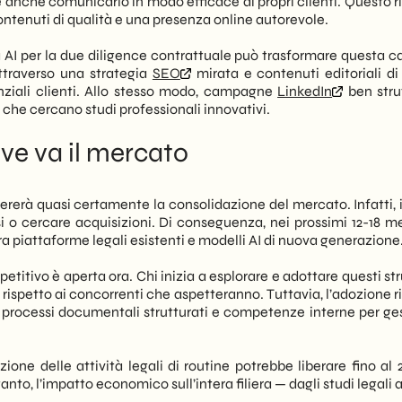
 anche comunicarlo in modo efficace ai propri clienti. Questo r
ntenuti di qualità e una presenza online autorevole.
AI per la due diligence contrattuale può trasformare questa c
ttraverso una strategia
SEO
mirata e contenuti editoriali di 
enziali clienti. Allo stesso modo, campagne
LinkedIn
ben stru
che cercano studi professionali innovativi.
ove va il mercato
lererà quasi certamente la consolidazione del mercato. Infatti, 
si o cercare acquisizioni. Di conseguenza, nei prossimi 12-18 me
tra piattaforme legali esistenti e modelli AI di nuova generazione
petitivo è aperta ora. Chi inizia a esplorare e adottare questi s
rispetto ai concorrenti che aspetteranno. Tuttavia, l’adozione r
 processi documentali strutturati e competenze interne per gest
zione delle attività legali di routine potrebbe liberare fino al
tanto, l’impatto economico sull’intera filiera — dagli studi legali 