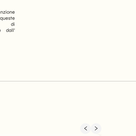
tenzione
e queste
am di
e dall’