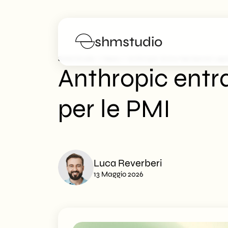
shmstudio
>
>
SHM Studio
News
Anthropic Entra Nei Servizi Leg
Anthropic entra
Servizi
per le PMI
Portfolio
Manifesto
Luca Reverberi
Blog
13 Maggio 2026
FAQs
Lavora con noi