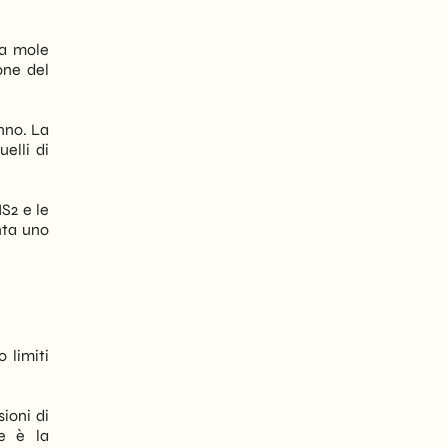
na mole
one del
nno. La
elli di
IS2 e le
nta uno
 limiti
sioni di
le è la