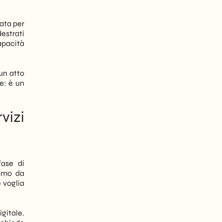
zata per
destrati
apacità
 un atto
e: è un
vizi
fase di
iamo da
 voglia
gitale.