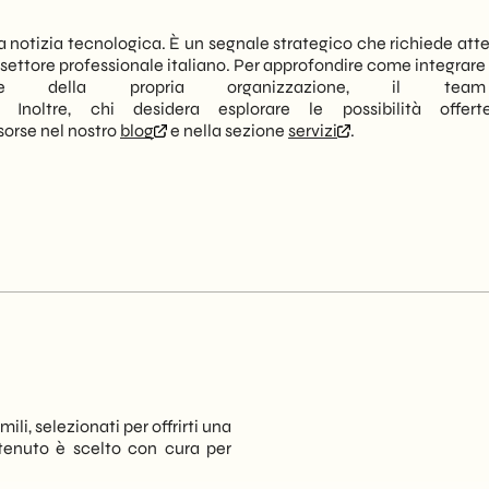
una notizia tecnologica. È un segnale strategico che richiede at
el settore professionale italiano. Per approfondire come integrar
tale della propria organizzazione, il te
. Inoltre, chi desidera esplorare le possibilità offert
isorse nel nostro
blog
e nella sezione
servizi
.
ili, selezionati per offrirti una
tenuto è scelto con cura per