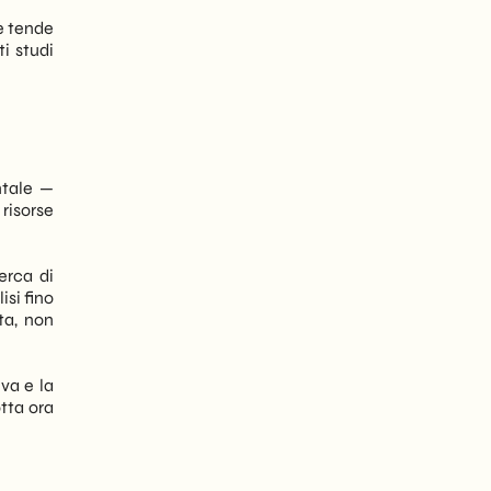
se tende
i studi
ntale —
risorse
erca di
isi fino
ta, non
iva e la
tta ora