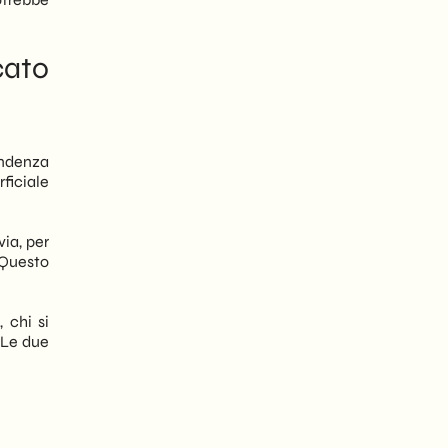
cato
endenza
ficiale
ia, per
 Questo
 chi si
 Le due