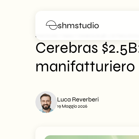
shmstudio
>
>
SHM Studio
News
Cerebras $2.5B: L’AI Fisico Entr
Cerebras $2.5B: 
Servizi
manifatturiero
Portfolio
Manifesto
Luca Reverberi
Blog
19 Maggio 2026
FAQs
Lavora con noi