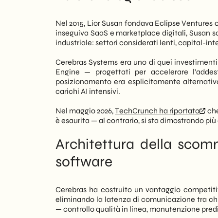
conferma di una tesi formulata oltre diec
Next moves: tre priorità per chi vuole
dell’intelligenza artificiale non risiede
Nel 2015, Lior Susan fondava Eclipse Ventures
logistica, energia, robotica.
inseguiva SaaS e marketplace digitali, Susan 
industriale: settori considerati lenti, capital-i
Pertanto, il segnale per le PMI italiane è
Infatti, chip specializzati come quelli 
Cerebras Systems era uno di quei investimenti.
premise, riducendo latenza e dipendenz
Engine — progettati per accelerare l’addest
un’azienda manifatturiera di medie dimen
posizionamento era esplicitamente alternativ
processi produttivi.
carichi AI intensivi.
In sintesi, noi di SHM Studio osserviam
Nel maggio 2026,
TechCrunch ha riportato
che
domanda B2B reale. Questo cambia le prio
è esaurita — al contrario, si sta dimostrando più
prossime sezioni analizziamo la cronologi
imprese italiane che vogliono muoversi
Architettura della scomm
software
Cerebras ha costruito un vantaggio competitivo 
eliminando la latenza di comunicazione tra chi
— controllo qualità in linea, manutenzione predit