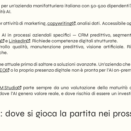
per un’azienda manifatturiera italiana con 50-500 dipendenti
ità AI.
r attività di marketing,
copywriting
, analisi dati. Accessibile o
 AI in processi aziendali specifici — CRM predittivo, segmen
s
e
LinkedIn
. Richiede competenze digitali strutturate.
llo qualità, manutenzione predittiva, visione artificiale. R
che.
one attuale prima di saltare a soluzioni avanzate. Un’azienda ch
SEO
o la propria presenza digitale non è pronta per l’AI on-pre
M Studio
parte sempre da una valutazione della maturità d
 dove l’AI genera valore reale, e dove rischia di essere un inve
: dove si gioca la partita nei pros