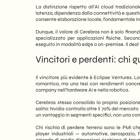
La distinzione rispetto all’AI cloud tradiziona
latenza, dipendenza dalla connettività e questi
consente elaborazione locale, fondamentale in co
Dunque, il valore di Cerebras non è solo finanz
specializzato per applicazioni fisiche. Seco
eseguito in modalità edge o on-premise. Il deal 
Vincitori e perdenti: ch
Il vincitore più evidente è Eclipse Ventures. L
romantica, ma una tesi con rendimenti concreti. 
company nell’hardware AI e nella robotica.
Cerebras stessa consolida la propria posizione
salita: Nvidia controlla oltre il 70% del mercat
un vantaggio in segmenti specifici, non una co
Chi rischia di perdere terreno sono le PMI che 
player industriali — automotive, aerospazio,
aziende di medie dimensioni rischiano di trovar