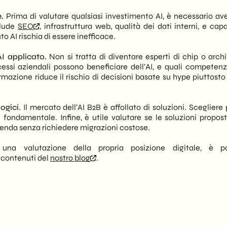
.
Prima di valutare qualsiasi investimento AI, è necessario av
clude
SEO
, infrastruttura web, qualità dei dati interni, e cap
o AI rischia di essere inefficace.
I applicato.
Non si tratta di diventare esperti di chip o archi
essi aziendali possono beneficiare dell’AI, e quali competen
formazione riduce il rischio di decisioni basate su hype piuttost
ogici.
Il mercato dell’AI B2B è affollato di soluzioni. Scegliere
 fondamentale. Infine, è utile valutare se le soluzioni propos
ienda senza richiedere migrazioni costose.
na valutazione della propria posizione digitale, è pos
i contenuti del
nostro blog
.