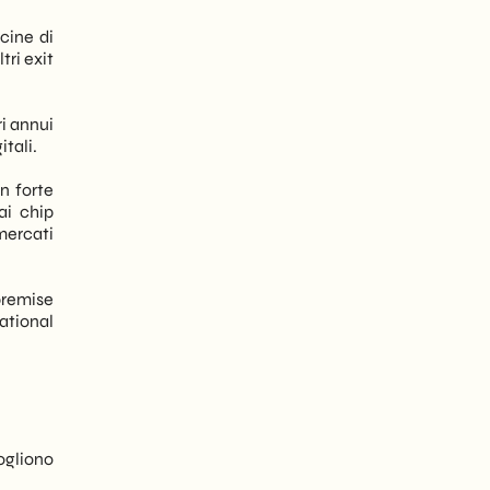
cine di
ri exit
ri annui
itali.
n forte
ai chip
mercati
premise
rational
o
vogliono