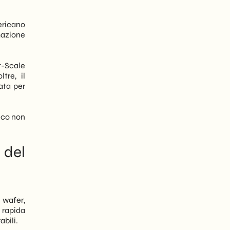
ericano
mazione
r-Scale
tre, il
ata per
sico non
 del
 wafer,
 rapida
abili.