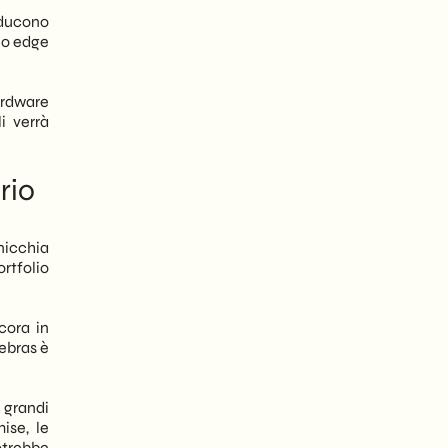
oducono
e o edge
ardware
li verrà
rio
nicchia
ortfolio
cora in
rebras è
 grandi
ise, le
otrebbe