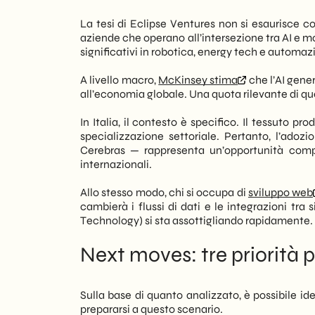
La tesi di Eclipse Ventures non si esaurisce co
aziende che operano all’intersezione tra AI e m
significativi in robotica, energy tech e automaz
A livello macro,
McKinsey stima
che l’AI gener
all’economia globale. Una quota rilevante di ques
In Italia, il contesto è specifico. Il tessuto
specializzazione settoriale. Pertanto, l’adoz
Cerebras — rappresenta un’opportunità compe
internazionali.
Allo stesso modo, chi si occupa di
sviluppo web
cambierà i flussi di dati e le integrazioni tra s
Technology) si sta assottigliando rapidamente.
Next moves: tre priorità 
Sulla base di quanto analizzato, è possibile ide
prepararsi a questo scenario.