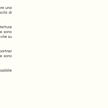
ere una
acità di
tetture
ze sono
o che su
 partner
te sono
sibile