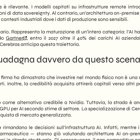
le è rilevante. I modelli ospitati su infrastrutture remote intr
oni di data sovereignty. Al contrario, un’architettura on-premis
ntesti industriali dove i dati di produzione sono sensibili.
iario. Rappresenta la maturazione di un’intera categoria: l’AI h
ndo
Gartner
, entro il 2027 oltre il 40% dei carichi AI azienda
Cerebras anticipa questa traiettoria.
i guadagna davvero da questo scena
a firma ha dimostrato che investire nel mondo fisico non è una 
Inoltre, la credibilità acquisita attirerà capitali verso altri p
 come alternativa credibile a Nvidia. Tuttavia, la strada è an
o GPU per AI secondo stime di settore. La specializzazione di Ce
nquista di mercato generalizzata.
rimandano le decisioni sull’infrastruttura AI. Infatti, mentre i
 farmaceutica — stanno già valutando architetture AI on-prem
si in ritardo strutturale. Di conseguenza, il gap competitivo p