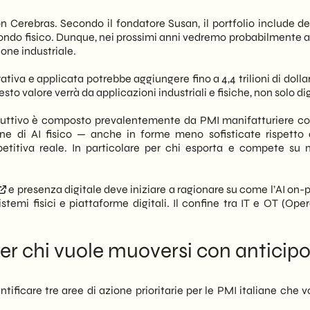
n Cerebras. Secondo il fondatore Susan, il portfolio include de
ondo fisico. Dunque, nei prossimi anni vedremo probabilmente alt
ione industriale.
ativa e applicata potrebbe aggiungere fino a 4,4 trilioni di dolla
to valore verrà da applicazioni industriali e fisiche, non solo dig
 produttivo è composto prevalentemente da PMI manifatturiere co
ione di AI fisico — anche in forme meno sofisticate rispetto 
titiva reale. In particolare per chi esporta e compete su 
e presenza digitale deve iniziare a ragionare su come l’AI on-
istemi fisici e piattaforme digitali. Il confine tra IT e OT (Ope
per chi vuole muoversi con anticip
ntificare tre aree di azione prioritarie per le PMI italiane che 