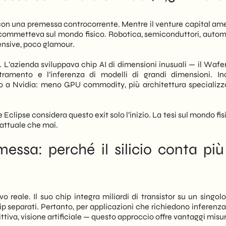
i anni fa. Quella tesi sostiene che il valore reale
 muoversi con anticipo
 nel cloud astratto, ma nelle applicazioni fisiche — manifattura,
 con una premessa controcorrente. Mentre il venture capital am
scommetteva sul mondo fisico. Robotica, semiconduttori, auto
ntensive, poco glamour.
 concreto. L’AI non è più esclusiva dei grandi player digitali.
di Cerebras rendono possibile l’inferenza AI direttamente on-
 L’azienda sviluppava chip AI di dimensioni inusuali — il Wafe
a da infrastrutture esterne. Di conseguenza, anche
ramento e l’inferenza di modelli di grandi dimensioni. Inol
sioni può oggi valutare l’integrazione di modelli AI nei propri
o a Nvidia: meno GPU commodity, più architettura specializz
o una convergenza tra infrastruttura hardware avanzata e
 Eclipse considera questo exit solo l’inizio. La tesi sul mondo fi
rità digitali per chi opera nel settore industriale. Nelle
 attuale che mai.
a del deal, i vincitori, e le implicazioni operative per le
 con anticipo.
essa: perché il silicio conta più
reale. Il suo chip integra miliardi di transistor su un singolo
p separati. Pertanto, per applicazioni che richiedono inferenza
tiva, visione artificiale — questo approccio offre vantaggi misur