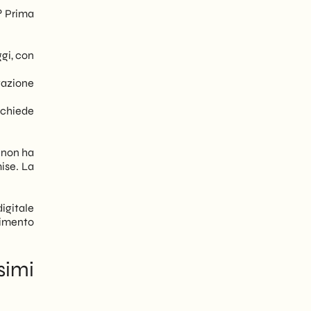
? Prima
ggi, con
tazione
ichiede
e non ha
mise. La
igitale
stimento
simi