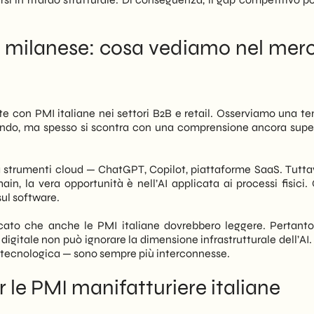
a milanese: cosa vediamo nel mer
 con PMI italiane nei settori B2B e retail. Osserviamo una t
ndo, ma spesso si scontra con una comprensione ancora super
 strumenti cloud — ChatGPT, Copilot, piattaforme SaaS. Tuttav
ain, la vera opportunità è nell’AI applicata ai processi fisici.
sul software.
cato che anche le PMI italiane dovrebbero leggere. Pertanto,
igitale non può ignorare la dimensione infrastrutturale dell’AI.
a tecnologica — sono sempre più interconnesse.
r le PMI manifatturiere italiane