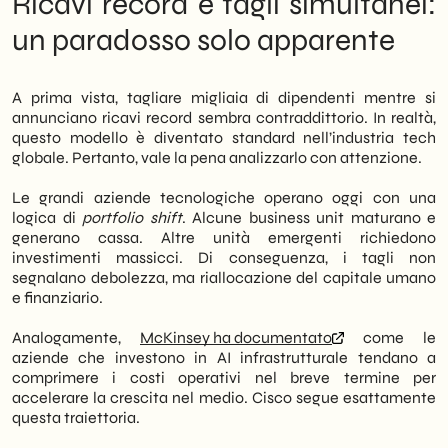
Ricavi record e tagli simultanei:
aggiornare le proprie strategie digitali.
SHM
Studio
supporta le PMI nell’interpretare
un paradosso solo apparente
questi cambiamenti e nel tradurli in scelte
operative efficaci, dall’infrastruttura cloud
alla presenza digitale.
A prima vista, tagliare migliaia di dipendenti mentre si
annunciano ricavi record sembra contraddittorio. In realtà,
questo modello è diventato standard nell’industria tech
globale. Pertanto, vale la pena analizzarlo con attenzione.
Le grandi aziende tecnologiche operano oggi con una
logica di
portfolio shift
. Alcune business unit maturano e
generano cassa. Altre unità emergenti richiedono
investimenti massicci. Di conseguenza, i tagli non
segnalano debolezza, ma riallocazione del capitale umano
e finanziario.
Analogamente,
McKinsey ha documentato
come le
aziende che investono in AI infrastrutturale tendano a
comprimere i costi operativi nel breve termine per
accelerare la crescita nel medio. Cisco segue esattamente
questa traiettoria.