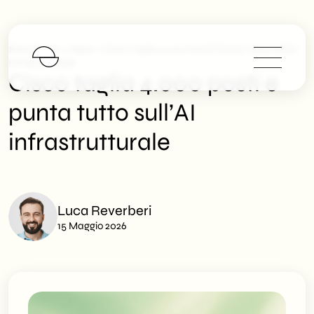
>
>
SHM Studio
News
Cisco Taglia 4.000 Posti E Punta Tutto Sull’AI
Infrastrutturale
Cisco taglia 4.000 posti e
punta tutto sull’AI
infrastrutturale
Luca Reverberi
15 Maggio 2026