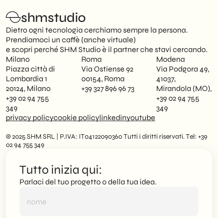
shmstudio
Dietro ogni tecnologia cerchiamo sempre la persona.
Prendiamoci un caffè (anche virtuale)
e scopri perché SHM Studio è il partner che stavi cercando.
Milano
Roma
Modena
Piazza città di
Via Ostiense 92
Via Podgora 49,
Lombardia 1
00154, Roma
41037,
20124, Milano
+39 327 896 96 73
Mirandola (MO),
+39 02 94 755
+39 02 94 755
349
349
privacy policy
cookie policy
linkedin
youtube
© 2025 SHM SRL | P.IVA: IT04122090360 Tutti i diritti riservati. Tel: +39
02 94 755 349
Tutto inizia qui:
Parlaci del tuo progetto o della tua idea.