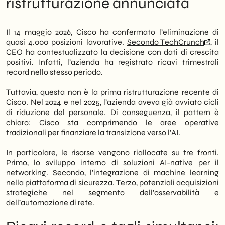
ristrutturazione annunciata
trimestre da ricavi record. Pertanto, il
La lettura di SHM Studio: cosa cambia per
segnale non è di crisi aziendale, ma di una
le PMI italiane
precisa riconfigurazione strategica verso
Il cantiere ancora aperto: dove Cisco non
Il 14 maggio 2026, Cisco ha confermato l’eliminazione di
l’intelligenza artificiale infrastrutturale.
ha ancora risposto
quasi 4.000 posizioni lavorative.
Secondo TechCrunch
, il
Next moves: cosa conviene fare adesso
CEO ha contestualizzato la decisione con dati di crescita
Inoltre, questa mossa segue altri cicli di
positivi. Infatti, l’azienda ha registrato ricavi trimestrali
ristrutturazione avviati negli anni
record nello stesso periodo.
precedenti. Di conseguenza, il mercato del
networking enterprise e della cloud security
Tuttavia, questa non è la prima ristrutturazione recente di
sta cambiando rapidamente. Le risorse
Cisco. Nel 2024 e nel 2025, l’azienda aveva già avviato cicli
liberate dai tagli vengono riallocate su R&D
di riduzione del personale. Di conseguenza, il pattern è
e acquisizioni legate all’AI. In particolare,
chiaro: Cisco sta comprimendo le aree operative
Cisco punta a integrare capacità di
tradizionali per finanziare la transizione verso l’AI.
machine learning direttamente nei propri
stack di rete e sicurezza.
In particolare, le risorse vengono riallocate su tre fronti.
Primo, lo sviluppo interno di soluzioni AI-native per il
Per le PMI italiane B2B e retail, questo
networking. Secondo, l’integrazione di machine learning
scenario ha implicazioni concrete. Noi di
nella piattaforma di sicurezza. Terzo, potenziali acquisizioni
SHM Studio
osserviamo che i vendor di
strategiche nel segmento dell’osservabilità e
riferimento stanno ridefinendo le proprie
dell’automazione di rete.
roadmap tecnologiche. Dunque, anche le
aziende di medie dimensioni devono