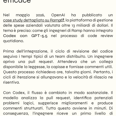
efficace
pochi minuti, non più in ore. Questo cambia
in contesti B2B
la cadenza operativa dell’intero ciclo di
Il cantiere ancora aperto: limiti e questioni
sviluppo.
irrisolte
Nel maggio 2026, OpenAI ha pubblicato un
Next moves: cosa valutare prima di
case study dettagliato su Ramp
, la piattaforma di gestione
Tuttavia, il caso Ramp non è solo una storia
integrare Codex nel proprio flusso
delle spese aziendali valutata oltre 13 miliardi di dollari. Il
di velocità. È, soprattutto, una
tema è preciso: come gli ingegneri di Ramp hanno integrato
dimostrazione di come l’AI possa integrarsi
Codex con GPT-5.5
nel processo di code review
in processi già strutturati senza sostituire il
quotidiano.
giudizio umano. Pertanto, il modello
adottato è ibrido: Codex analizza,
Prima dell’integrazione, il ciclo di revisione del codice
suggerisce e segnala criticità, mentre gli
seguiva i tempi tipici di un team distribuito. Un ingegnere
ingegneri mantengono il controllo
apriva una pull request. Attendeva che un collega
decisionale finale. Questo equilibrio è
disponibile la leggesse, la capisse e fornisse commenti utili.
centrale per comprendere il valore reale
Questo processo richiedeva ore, talvolta giorni. Pertanto, i
dello strumento.
cicli di iterazione si allungavano e la velocità di rilascio ne
risentiva.
In SHM Studio seguiamo con attenzione
queste evoluzioni. Infatti, l’accelerazione
Con Codex, il flusso è cambiato in modo sostanziale. Il
dei cicli di sviluppo ha implicazioni dirette
modello analizza la pull request, identifica potenziali
anche per le PMI italiane che gestiscono
problemi logici, suggerisce miglioramenti e produce
team tecnici o collaborano con agenzie
commenti strutturati. Tutto questo avviene in minuti. Di
digitali. Capire come strumenti come Codex
conseguenza, l’ingegnere riceve un primo livello di