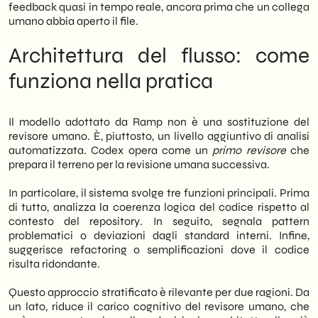
modificano i flussi di lavoro è oggi una
feedback quasi in tempo reale, ancora prima che un collega
competenza strategica, non solo tecnica. In
umano abbia aperto il file.
sintesi, chi adotta questi approcci prima
acquisisce un vantaggio competitivo
Architettura del flusso: come
misurabile.
funziona nella pratica
Il modello adottato da Ramp non è una sostituzione del
revisore umano. È, piuttosto, un livello aggiuntivo di analisi
automatizzata. Codex opera come un
primo revisore
che
prepara il terreno per la revisione umana successiva.
In particolare, il sistema svolge tre funzioni principali. Prima
di tutto, analizza la coerenza logica del codice rispetto al
contesto del repository. In seguito, segnala pattern
problematici o deviazioni dagli standard interni. Infine,
suggerisce refactoring o semplificazioni dove il codice
risulta ridondante.
Questo approccio stratificato è rilevante per due ragioni. Da
un lato, riduce il carico cognitivo del revisore umano, che