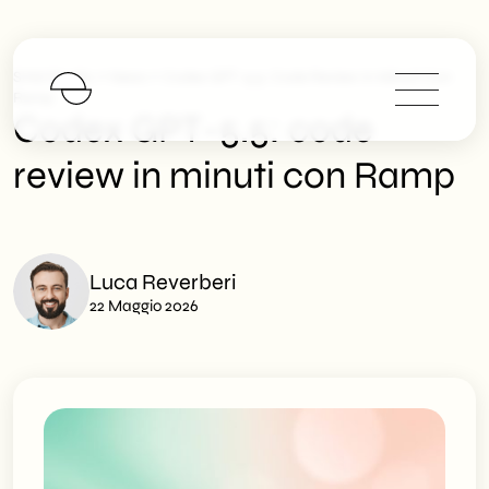
>
>
SHM Studio
News
Codex GPT-5.5: Code Review In Minuti Con
Ramp
Codex GPT-5.5: code
review in minuti con Ramp
Luca Reverberi
22 Maggio 2026