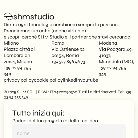
shmstudio
Dietro ogni tecnologia cerchiamo sempre la persona.
Prendiamoci un caffè (anche virtuale)
e scopri perché SHM Studio è il partner che stavi cercando.
Milano
Roma
Modena
Piazza città di
Via Ostiense 92
Via Podgora 49,
Lombardia 1
00154, Roma
41037,
20124, Milano
+39 327 896 96 73
Mirandola (MO),
+39 02 94 755
+39 02 94 755
349
349
privacy policy
cookie policy
linkedin
youtube
© 2025 SHM SRL | P.IVA: IT04122090360 Tutti i diritti riservati. Tel: +39
02 94 755 349
Tutto inizia qui:
Parlaci del tuo progetto o della tua idea.