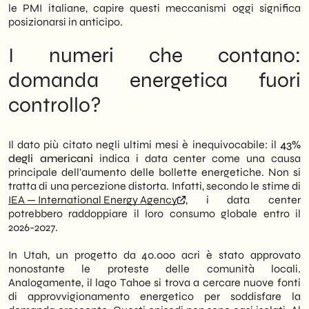
questo articolo analizziamo i numeri che
le PMI italiane, capire questi meccanismi oggi significa
contano, la lettura strategica del fenomeno
posizionarsi in anticipo.
e le implicazioni operative concrete per chi
opera — o vuole operare — nella filiera dei
I numeri che contano:
data center AI.
domanda energetica fuori
controllo?
Il dato più citato negli ultimi mesi è inequivocabile: il
43%
degli americani
indica i data center come una causa
principale dell’aumento delle bollette energetiche. Non si
tratta di una percezione distorta. Infatti, secondo le stime di
IEA — International Energy Agency
, i data center
potrebbero raddoppiare il loro consumo globale entro il
2026-2027.
In Utah, un progetto da 40.000 acri è stato approvato
nonostante le proteste delle comunità locali.
Analogamente, il lago Tahoe si trova a cercare nuove fonti
di approvvigionamento energetico per soddisfare la