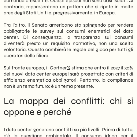
domanda crescente. Questi episodi non sono casi isolati. Al
contrario, rappresentano un pattern che si ripete in molte
aree degli Stati Uniti e, progressivamente, in Europa.
Tra l’altro, il Senato americano sta spingendo per rendere
obbligatorie le survey sui consumi energetici dei data
center. Di conseguenza, la trasparenza sui consumi
diventerà presto un requisito normativo, non una scelta
volontaria. Questo cambierà le regole del gioco per tutti gli
operatori della filiera.
Sul fronte europeo, il
Gartner
stima che entro il 2027 il 30%
dei nuovi data center europei sarà progettato con criteri di
efficienza energetica obbligatori. Pertanto, la compliance
non è un tema futuro: è un tema presente.
La mappa dei conflitti: chi si
oppone e perché
I data center generano conflitti su più livelli. Prima di tutto,
c’è la questione ambientale. Il consumo idrico per il