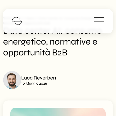
>
>
SHM Studio
News
Data Center AI: Consumo Energetico,
Normative E Opportunità B2B
Data center AI: consumo
energetico, normative e
opportunità B2B
Luca Reverberi
10 Maggio 2026