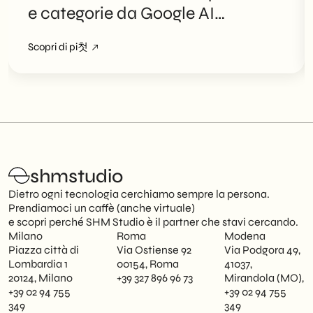
e categorie da Google AI
Overviews
Scopri di pi첫
shmstudio
Dietro ogni tecnologia cerchiamo sempre la persona.
Prendiamoci un caffè (anche virtuale)
e scopri perché SHM Studio è il partner che stavi cercando.
Milano
Roma
Modena
Piazza città di
Via Ostiense 92
Via Podgora 49,
Lombardia 1
00154, Roma
41037,
20124, Milano
+39 327 896 96 73
Mirandola (MO),
+39 02 94 755
+39 02 94 755
349
349