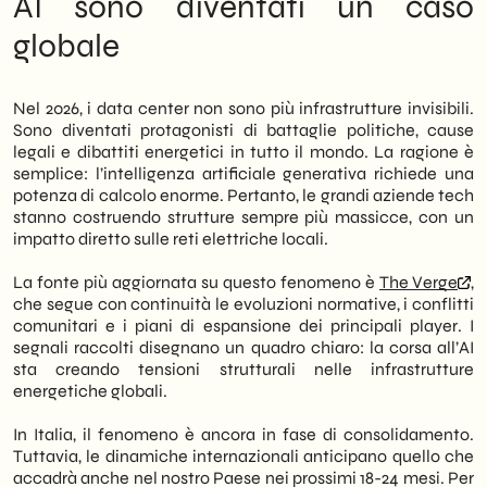
AI sono diventati un caso
43% degli americani li indica come causa
ridefiniscono il mercato
globale
principale dell’aumento delle bollette. In
Implicazioni operative per le PMI italiane
Utah è stato approvato un progetto da
B2B
40.000 acri nonostante le proteste.
Il cantiere ancora aperto: cosa manca per
Pertanto, il tema non è più solo tecnologico:
una strategia coerente
Nel 2026, i data center non sono più infrastrutture invisibili.
è politico, ambientale e sociale.
Prospettive 2027-2028: dove si sposta il
Sono diventati protagonisti di battaglie politiche, cause
centro di gravità
legali e dibattiti energetici in tutto il mondo. La ragione è
In Europa la situazione evolve rapidamente.
semplice: l’intelligenza artificiale generativa richiede una
Nuove normative impongono survey
potenza di calcolo enorme. Pertanto, le grandi aziende tech
obbligatorie sui consumi energetici dei data
stanno costruendo strutture sempre più massicce, con un
center. Di conseguenza, le aziende che
impatto diretto sulle reti elettriche locali.
operano in questo settore — o che vi si
rivolgono come fornitori — devono
La fonte più aggiornata su questo fenomeno è
The Verge
,
prepararsi a un quadro regolatorio più
che segue con continuità le evoluzioni normative, i conflitti
stringente. Inoltre, la pressione sulle reti
comunitari e i piani di espansione dei principali player. I
elettriche locali apre spazi di business
segnali raccolti disegnano un quadro chiaro: la corsa all’AI
inediti per PMI specializzate in energia,
sta creando tensioni strutturali nelle infrastrutture
infrastrutture e servizi digitali.
energetiche globali.
Noi di
SHM Studio
monitoriamo queste
In Italia, il fenomeno è ancora in fase di consolidamento.
dinamiche per aiutare le PMI italiane B2B a
Tuttavia, le dinamiche internazionali anticipano quello che
intercettare le opportunità emergenti. In
accadrà anche nel nostro Paese nei prossimi 18-24 mesi. Per