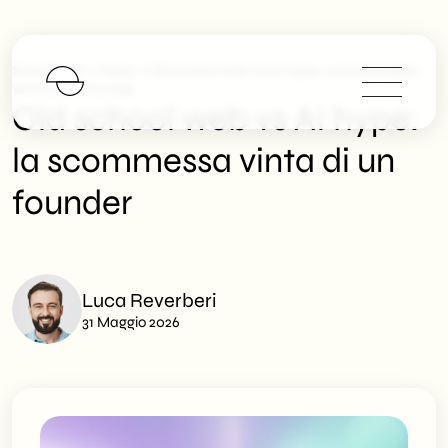
>
>
SHM Studio
News
Old School Web Vs AI Hype: La Scommessa
Vinta Di Un Founder
Old school web vs AI hype:
la scommessa vinta di un
founder
Luca Reverberi
31 Maggio 2026