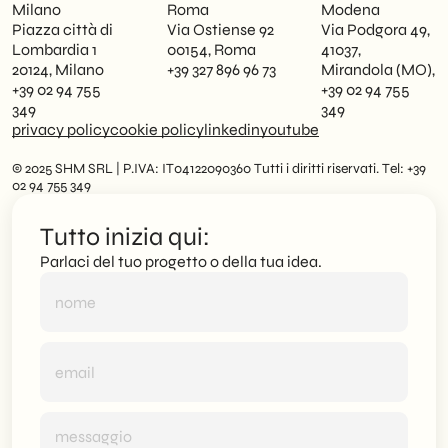
Milano
Roma
Modena
Piazza città di
Via Ostiense 92
Via Podgora 49,
Lombardia 1
00154, Roma
41037,
20124, Milano
+39 327 896 96 73
Mirandola (MO),
+39 02 94 755
+39 02 94 755
349
349
privacy policy
cookie policy
linkedin
youtube
© 2025 SHM SRL | P.IVA: IT04122090360 Tutti i diritti riservati. Tel: +39
02 94 755 349
Tutto inizia qui:
Parlaci del tuo progetto o della tua idea.