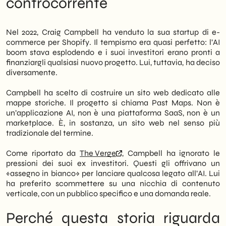
controcorrente
progetto si chiama Past Maps e sta
del 2026
crescendo in modo costante. Questa storia,
La lettura di SHM Studio: nicchie,
raccontata da
The Verge
, offre una lezione
contenuto e posizionamento
Nel 2022, Craig Campbell ha venduto la sua startup di e-
concreta per molte PMI italiane.
Quello che nessuno dice sull'AI hype
commerce per Shopify. Il tempismo era quasi perfetto: l’AI
Next moves: cosa può fare una PMI oggi
boom stava esplodendo e i suoi investitori erano pronti a
Tuttavia, la vicenda non è solo un caso di
finanziargli qualsiasi nuovo progetto. Lui, tuttavia, ha deciso
nostalgia digitale. È, al contrario, la
diversamente.
dimostrazione che esistono nicchie di
mercato ancora poco presidiate. Pertanto,
Campbell ha scelto di costruire un sito web dedicato alle
chi sa identificarle e costruire un prodotto
mappe storiche. Il progetto si chiama Past Maps. Non è
web solido può ottenere risultati
un’applicazione AI, non è una piattaforma SaaS, non è un
significativi, anche in un contesto dominato
marketplace. È, in sostanza, un sito web nel senso più
dall’hype sull’intelligenza artificiale. Inoltre,
tradizionale del termine.
il caso dimostra che il traffico organico e la
SEO restano leve potenti quando applicate
Come riportato da
The Verge
, Campbell ha ignorato le
con metodo.
pressioni dei suoi ex investitori. Questi gli offrivano un
«assegno in bianco» per lanciare qualcosa legato all’AI. Lui
Noi di
SHM Studio
leggiamo questa storia
ha preferito scommettere su una nicchia di contenuto
come una conferma di ciò che suggeriamo
verticale, con un pubblico specifico e una domanda reale.
alle PMI da tempo: prima di inseguire la
tecnologia più rumorosa, conviene
Perché questa storia riguarda
analizzare dove il mercato è ancora