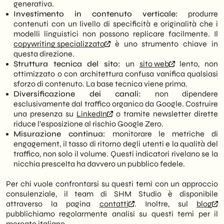
generativa.
Investimento in contenuto verticale:
produrre
contenuti con un livello di specificità e originalità che i
modelli linguistici non possono replicare facilmente. Il
copywriting specializzato
è uno strumento chiave in
questa direzione.
Struttura tecnica del sito:
un
sito web
lento, non
ottimizzato o con architettura confusa vanifica qualsiasi
sforzo di contenuto. La base tecnica viene prima.
Diversificazione dei canali:
non dipendere
esclusivamente dal traffico organico da Google. Costruire
una presenza su
LinkedIn
o tramite newsletter dirette
riduce l’esposizione al rischio Google Zero.
Misurazione continua:
monitorare le metriche di
engagement, il tasso di ritorno degli utenti e la qualità del
traffico, non solo il volume. Questi indicatori rivelano se la
nicchia prescelta ha davvero un pubblico fedele.
Per chi vuole confrontarsi su questi temi con un approccio
consulenziale, il team di SHM Studio è disponibile
attraverso la pagina
contatti
. Inoltre, sul
blog
pubblichiamo regolarmente analisi su questi temi per il
mercato italiano.