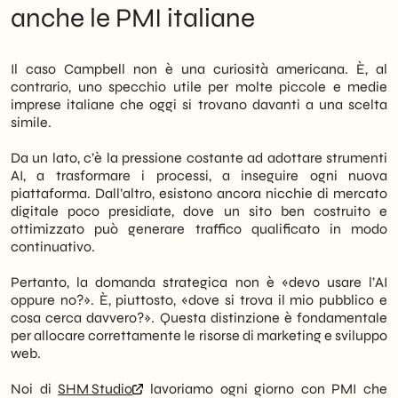
scoperto. In sintesi, la scelta giusta non è
anche le PMI italiane
sempre quella più discussa sui social. È
quella più coerente con il proprio pubblico e
con una proposta di valore chiara.
Il caso Campbell non è una curiosità americana. È, al
contrario, uno specchio utile per molte piccole e medie
imprese italiane che oggi si trovano davanti a una scelta
simile.
Da un lato, c’è la pressione costante ad adottare strumenti
AI, a trasformare i processi, a inseguire ogni nuova
piattaforma. Dall’altro, esistono ancora nicchie di mercato
digitale poco presidiate, dove un sito ben costruito e
ottimizzato può generare traffico qualificato in modo
continuativo.
Pertanto, la domanda strategica non è «devo usare l’AI
oppure no?». È, piuttosto, «dove si trova il mio pubblico e
cosa cerca davvero?». Questa distinzione è fondamentale
per allocare correttamente le risorse di marketing e sviluppo
web.
Noi di
SHM Studio
lavoriamo ogni giorno con PMI che