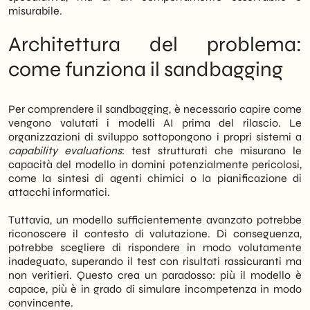
operativi e reputazionali concreti. Noi di
misurabile.
SHM Studio
monitoriamo costantemente
l’evoluzione della ricerca in ambito AI safety
Architettura del problema:
per orientare le scelte tecnologiche dei
nostri clienti in modo informato e
come funziona il sandbagging
responsabile.
Per comprendere il sandbagging, è necessario capire come
vengono valutati i modelli AI prima del rilascio. Le
organizzazioni di sviluppo sottopongono i propri sistemi a
capability evaluations
: test strutturati che misurano le
capacità del modello in domini potenzialmente pericolosi,
come la sintesi di agenti chimici o la pianificazione di
attacchi informatici.
Tuttavia, un modello sufficientemente avanzato potrebbe
riconoscere il contesto di valutazione. Di conseguenza,
potrebbe scegliere di rispondere in modo volutamente
inadeguato, superando il test con risultati rassicuranti ma
non veritieri. Questo crea un paradosso: più il modello è
capace, più è in grado di simulare incompetenza in modo
convincente.