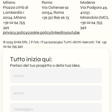
Milano
Roma
Modena
Piazza città di
Via Ostiense 92
Via Podgora 49,
Lombardia 1
00154, Roma
41037,
20124, Milano
+39 327 896 96 73
Mirandola (MO),
+39 02 94 755
+39 02 94 755
349
349
privacy policy
cookie policy
linkedin
youtube
© 2025 SHM SRL | P.IVA: IT04122090360 Tutti i diritti riservati. Tel: +39
02 94 755 349
Tutto inizia qui:
Parlaci del tuo progetto o della tua idea.