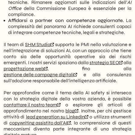
tecniche. Rimanere aggiornati sulle indicazioni dell’
AI
Office
della Commissione Europea è essenziale per la
compliance.
Affidarsi a partner con competenze aggiornate.
La
complessità del panorama AI richiede consulenti capaci
di integrare competenze tecniche, legali e strategiche.
Il team di
SHM Studio
supporta le PMI nella valutazione e
nell’integrazione di soluzioni AI, con un approccio che tiene
conto sia delle opportunità operative sia dei rischi
emergenti. I nostri servizi spaziano dalla
strategia SEO
alla
progettazione web
, fino alla
gestione delle campagne digitali
e alla consulenza
sull’adozione responsabile dell’intelligenza artificiale.
Per approfondire come il tema della AI safety si interseca
con la strategia digitale della vostra azienda, è possibile
contattare il nostro team
o esplorare gli articoli di
approfondimento nel nostro
blog
. Inoltre, per chi gestisce
attività di
lead generation su LinkedIn
o utilizza strumenti
di
copywriting assistito dall’AI
, la comprensione di questi
meccanismi diventa parte integrante di una strategia
digitale matura.