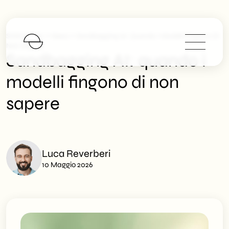
>
>
SHM Studio
News
Sandbagging AI: Quando I Modelli Fingono Di
Non Sapere
Sandbagging AI: quando i
modelli fingono di non
sapere
Luca Reverberi
10 Maggio 2026