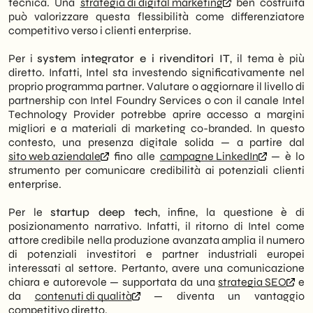
tecnica. Una
strategia di digital marketing
ben costruita
può valorizzare questa flessibilità come differenziatore
competitivo verso i clienti enterprise.
Per i
system integrator e i rivenditori IT
, il tema è più
diretto. Infatti, Intel sta investendo significativamente nel
proprio programma partner. Valutare o aggiornare il livello di
partnership con Intel Foundry Services o con il canale Intel
Technology Provider potrebbe aprire accesso a margini
migliori e a materiali di marketing co-branded. In questo
contesto, una presenza digitale solida — a partire dal
sito web aziendale
fino alle
campagne LinkedIn
— è lo
strumento per comunicare credibilità ai potenziali clienti
enterprise.
Per le
startup deep tech
, infine, la questione è di
posizionamento narrativo. Infatti, il ritorno di Intel come
attore credibile nella produzione avanzata amplia il numero
di potenziali investitori e partner industriali europei
interessati al settore. Pertanto, avere una comunicazione
chiara e autorevole — supportata da una
strategia SEO
e
da
contenuti di qualità
— diventa un vantaggio
competitivo diretto.