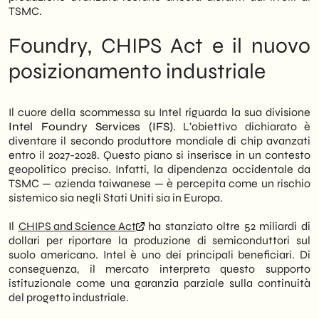
aziende italiane nella trasformazione
TSMC.
digitale. Dunque, l’obiettivo di questo
articolo è offrire una lettura strategica —
Foundry, CHIPS Act e il nuovo
non finanziaria — della vicenda Intel, con
implicazioni concrete per chi opera nel B2B
posizionamento industriale
tech. Infine, proponiamo alcune direzioni
operative per le imprese che vogliono
posizionarsi correttamente nel nuovo
Il cuore della scommessa su Intel riguarda la sua divisione
ecosistema chip europeo.
Intel Foundry Services (IFS)
. L’obiettivo dichiarato è
diventare il secondo produttore mondiale di chip avanzati
entro il 2027-2028. Questo piano si inserisce in un contesto
geopolitico preciso. Infatti, la dipendenza occidentale da
TSMC — azienda taiwanese — è percepita come un rischio
sistemico sia negli Stati Uniti sia in Europa.
Il
CHIPS and Science Act
ha stanziato oltre 52 miliardi di
dollari per riportare la produzione di semiconduttori sul
suolo americano. Intel è uno dei principali beneficiari. Di
conseguenza, il mercato interpreta questo supporto
istituzionale come una garanzia parziale sulla continuità
del progetto industriale.