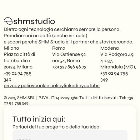
shmstudio
Dietro ogni tecnologia cerchiamo sempre la persona.
Prendiamoci un caffè (anche virtuale)
e scopri perché SHM Studio è il partner che stavi cercando.
Milano
Roma
Modena
Piazza città di
Via Ostiense 92
Via Podgora 49,
Lombardia 1
00154, Roma
41037,
20124, Milano
+39 327 896 96 73
Mirandola (MO),
+39 02 94 755
+39 02 94 755
349
349
privacy policy
cookie policy
linkedin
youtube
© 2025 SHM SRL | P.IVA: IT04122090360 Tutti i diritti riservati. Tel: +39
02 94 755 349
Tutto inizia qui:
Parlaci del tuo progetto o della tua idea.