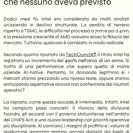
che nessuno aveva previsto
scommette su una rinascita industriale.
Implicazioni operative per il partner
Tuttavia, i fondamentali operativi
ecosystem italiano
raccontano una storia più complessa.
Quello che i numeri non dicono ancora
Dodici mesi fa, Intel era considerata da molti analisti
Pertanto, è necessario leggere questo
Next moves: come iniziare a posizionarsi
un’azienda in declino strutturale. La perdita di terreno
segnale con attenzione prima di trarne
oggi
rispetto a TSMC, le difficoltà nel processo a 7nm e poi a 4nm,
conclusioni strategiche.
e la pressione crescente di AMD avevano eroso la fiducia del
mercato. Tuttavia, qualcosa è cambiato in modo radicale.
Per le PMI tech italiane, la questione non è
speculativa. Infatti, Intel rappresenta un
Secondo quanto riportato da
TechCrunch
, il titolo Intel ha
nodo critico nell’ecosistema dei chip per
registrato un incremento del
490% nell’arco di un anno
. Si
server, edge computing e intelligenza
tratta di una performance che supera quella di molte
artificiale. Di conseguenza, una sua
aziende AI-native. Pertanto, la domanda legittima è: i
stabilizzazione — o un suo rafforzamento
mercati stanno prezzando una ripresa reale, oppure stanno
reale — potrebbe riaprire opportunità di
anticipando aspettative ancora non confermate dai risultati
partnership, accesso a tecnologie di
operativi?
manifattura avanzata e filiere di fornitura
più competitive. In particolare, il segmento
La risposta, come spesso accade, è intermedia. Infatti, Intel
foundry di Intel è quello da monitorare con
ha compiuto passi concreti: il rilancio della divisione
maggiore attenzione.
foundry, gli accordi con il governo statunitense nell’ambito
del CHIPS Act, e una nuova leadership con priorità operative
Noi di
SHM Studio
osserviamo questo
più disciplinate. Al contrario, i margini di profitto e i volumi di
scenario con l’occhio di chi supporta
produzione avanzata restano ancora distanti dai livelli di