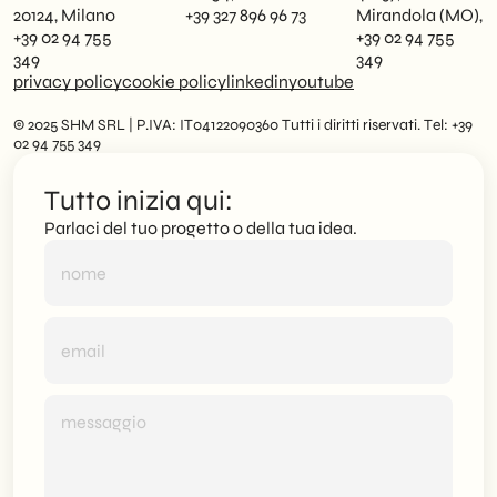
20124, Milano
+39 327 896 96 73
Mirandola (MO),
+39 02 94 755
+39 02 94 755
349
349
privacy policy
cookie policy
linkedin
youtube
© 2025 SHM SRL | P.IVA: IT04122090360 Tutti i diritti riservati. Tel: +39
02 94 755 349
Tutto inizia qui:
Parlaci del tuo progetto o della tua idea.