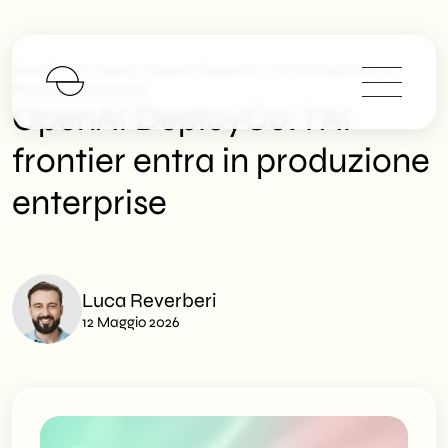
>
>
SHM Studio
News
OpenAI DeployCo: L’AI Frontier Entra In
Produzione Enterprise
OpenAI DeployCo: l’AI
frontier entra in produzione
enterprise
Luca Reverberi
12 Maggio 2026