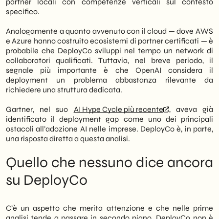
partner locali con competenze verticali sul contesto
specifico.
Analogamente a quanto avvenuto con il cloud — dove AWS
e Azure hanno costruito ecosistemi di partner certificati — è
probabile che DeployCo sviluppi nel tempo un network di
collaboratori qualificati. Tuttavia, nel breve periodo, il
segnale più importante è che OpenAI considera il
deployment un problema abbastanza rilevante da
richiedere una struttura dedicata.
Gartner, nel suo
AI Hype Cycle più recente
, aveva già
identificato il deployment gap come uno dei principali
ostacoli all’adozione AI nelle imprese. DeployCo è, in parte,
una risposta diretta a questa analisi.
Quello che nessuno dice ancora
su DeployCo
C’è un aspetto che merita attenzione e che nelle prime
analisi tende a passare in secondo piano. DeployCo non è