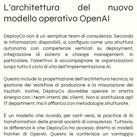
supportare le PMI italiane nell’adozione
L’architettura del nuovo
strategica di soluzioni concrete. Infatti, la
distanza tra un modello AI e un risultato di
modello operativo OpenAI
business dipende quasi sempre dalla qualità
del deployment, non dalla potenza del
modello stesso. Dunque, capire cosa fa
DeployCo non è un semplice team di consulenza. Secondo
DeployCo — e cosa non fa — è il primo passo
le informazioni disponibili, si configura come una struttura
per prendere decisioni informate.
autonoma con competenze verticali su deployment,
integrazione di sistemi e change management. In
particolare, l’obiettivo è accompagnare le organizzazioni
lungo tutto il ciclo di vita dell’implementazione AI.
Questo include la progettazione dell’architettura tecnica, la
gestione dei workflow di produzione e la misurazione dei
risultati. Inoltre, DeployCo dovrebbe operare in stretta
sinergia con i team interni dei clienti. Non si sostituisce agli
IT department, ma li affianca con metodologie strutturate.
È un modello che ricorda, per certi versi, le practice di AI
transformation delle grandi società di consulenza. Tuttavia,
la differenza è che DeployCo ha accesso diretto ai modelli
frontier di OpenAI. Questo le conferisce un vantaggio