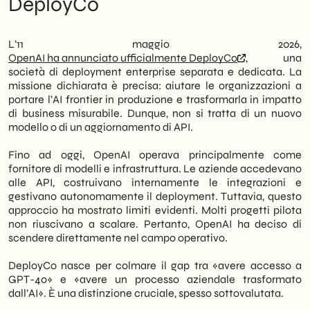
DeployCo
modelli AI frontier in produzione reale. Non
scenario
si tratta di un aggiornamento di prodotto. Si
Le implicazioni per chi investe in AI
tratta, invece, di un cambio di paradigma:
marketing e contenuti
L’11 maggio 2026,
OpenAI smette di essere solo un fornitore di
Prospettive: dove porta questa direzione
OpenAI ha annunciato ufficialmente DeployCo
, una
modelli e diventa un partner operativo per le
nel 2027-2028
società di deployment enterprise separata e dedicata. La
organizzazioni che vogliono trasformare l’AI
missione dichiarata è precisa: aiutare le organizzazioni a
in impatto di business misurabile.
portare l’AI frontier in produzione e trasformarla in impatto
di business misurabile. Dunque, non si tratta di un nuovo
Pertanto, la domanda per le PMI italiane
modello o di un aggiornamento di API.
non è più «quale modello scegliere», ma
«chi mi aiuta a portarlo in produzione in
Fino ad oggi, OpenAI operava principalmente come
modo sostenibile». DeployCo risponde
fornitore di modelli e infrastruttura. Le aziende accedevano
esattamente a questo vuoto. Tuttavia,
alle API, costruivano internamente le integrazioni e
l’offerta è calibrata su grandi organizzazioni
gestivano autonomamente il deployment. Tuttavia, questo
con infrastrutture complesse. Di
approccio ha mostrato limiti evidenti. Molti progetti pilota
conseguenza, le realtà di medie dimensioni
non riuscivano a scalare. Pertanto, OpenAI ha deciso di
dovranno valutare con attenzione se e
scendere direttamente nel campo operativo.
come accedere a questi servizi, anche
tramite partner locali specializzati.
DeployCo nasce per colmare il gap tra «avere accesso a
GPT-4o» e «avere un processo aziendale trasformato
In questo scenario,
SHM Studio
monitora
dall’AI». È una distinzione cruciale, spesso sottovalutata.
l’evoluzione dell’ecosistema AI per