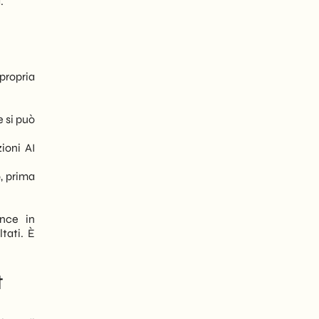
.
 propria
e si può
ioni AI
o, prima
ence in
tati. È
t