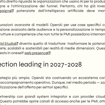
 diretto riguarda le organizzazioni che usano AI per la produz
ne e l’ottimizzazione dei funnel. Pertanto, chi ha già inves
paigns
potenziate dall’intelligenza artificiale deve mon
urazioni avanzate di modelli OpenAI per use case specifici 
azione avanzata delle audience e la personalizzazione in tempo
strutture e competenze che non tutte le PMI possiedono interna
M Studio
diventa quello di traduttore: trasformare le potenzia
e, scalabili e sostenibili per realtà di medie dimensioni. Ques
ests in oneself
web presence
.
rection leading in 2027-2028
strategia più ampia. OpenAI sta costruendo un ecosistema co
he accompagnamento operativo. Dunque, nel medio periodo — 20
izzazione dell’offerta per settori specifici.
partnership con grandi system integrator e con provider clo
 Questo potrebbe aprire canali di accesso anche per le PMI, att