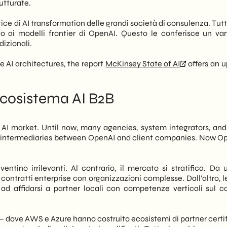
utturate.
ctice di AI transformation delle grandi società di consulenza. Tutt
o ai modelli frontier di OpenAI. Questo le conferisce un va
dizionali.
e AI architectures, the report
McKinsey State of AI
offers an 
ecosistema AI B2B
 AI market. Until now, many agencies, system integrators, and 
s intermediaries between OpenAI and client companies. Now Op
ntino irrilevanti. Al contrario, il mercato si stratifica. Da u
ontratti enterprise con organizzazioni complesse. Dall’altro, l
ad affidarsi a partner locali con competenze verticali sul c
 dove AWS e Azure hanno costruito ecosistemi di partner certif