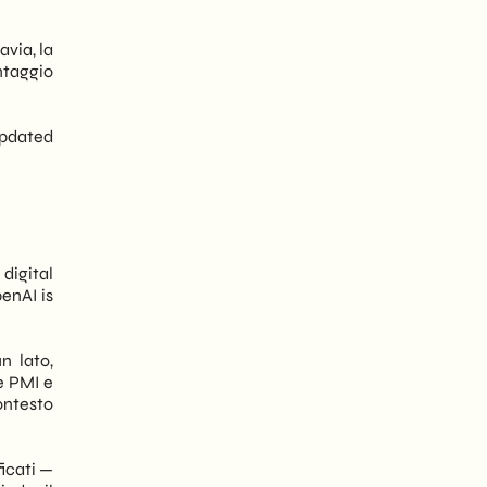
avia, la
ntaggio
updated
digital
enAI is
n lato,
e PMI e
ontesto
icati —