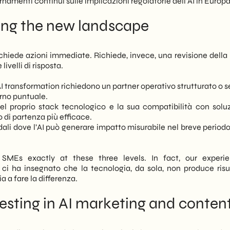
rnamenti continui sulle implicazioni regolatorie dell’AI in Europa
ing the new landscape
richiede azioni immediate. Richiede, invece, una revisione della
livelli di risposta.
i AI transformation richiedono un partner operativo strutturato o s
erno puntuale.
el proprio stack tecnologico e la sua compatibilità con soluz
o di partenza più efficace.
ndali dove l’AI può generare impatto misurabile nel breve period
SMEs exactly at these three levels. In fact, our experi
ci ha insegnato che la tecnologia, da sola, non produce risul
a a fare la differenza.
vesting in AI marketing and conten