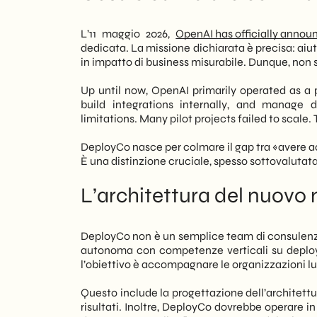
invece, di un cambio di paradigma: Open
Outlook: where is this direction leadin
partner operativo per le organizzazioni 
L’11 maggio 2026,
OpenAI has officially anno
dedicata. La missione dichiarata è precisa: aiuta
Pertanto, la domanda per le PMI italian
in impatto di business misurabile. Dunque, non 
portarlo in produzione in modo sosteni
l’offerta è calibrata su grandi organizz
Up until now, OpenAI primarily operated as a 
medie dimensioni dovranno valutare con
build integrations internally, and manage
tramite partner locali specializzati.
limitations. Many pilot projects failed to scale.
In this scenario,
SHM Studio
monitora l
DeployCo nasce per colmare il gap tra «avere a
nell’adozione strategica di soluzioni conc
È una distinzione cruciale, spesso sottovalutata
business dipende quasi sempre dalla qu
Dunque, capire cosa fa DeployCo — e co
L’architettura del nuovo
DeployCo non è un semplice team di consulenza.
autonoma con competenze verticali su deploy
l’obiettivo è accompagnare le organizzazioni lun
Questo include la progettazione dell’architettu
risultati. Inoltre, DeployCo dovrebbe operare in 