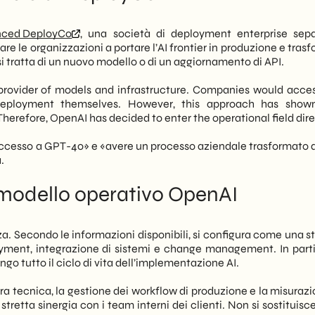
AI smette di essere solo un fornitore di modelli e diventa un
g in 2027-2028
che vogliono trasformare l’AI in impatto di business misurabile.
unced DeployCo
, una società di deployment enterprise sep
re le organizzazioni a portare l’AI frontier in produzione e tras
e non è più «quale modello scegliere», ma «chi mi aiuta a
si tratta di un nuovo modello o di un aggiornamento di API.
bile». DeployCo risponde esattamente a questo vuoto. Tuttavia,
azioni con infrastrutture complesse. Di conseguenza, le realtà di
provider of models and infrastructure. Companies would acces
 attenzione se e come accedere a questi servizi, anche
 deployment themselves. However, this approach has show
 Therefore, OpenAI has decided to enter the operational field dire
’evoluzione dell’ecosistema AI per supportare le PMI italiane
ccesso a GPT-4o» e «avere un processo aziendale trasformato da
rete. Infatti, la distanza tra un modello AI e un risultato di
.
alità del deployment, non dalla potenza del modello stesso.
sa non fa — è il primo passo per prendere decisioni informate.
 modello operativo OpenAI
 Secondo le informazioni disponibili, si configura come una st
ment, integrazione di sistemi e change management. In parti
go tutto il ciclo di vita dell’implementazione AI.
ra tecnica, la gestione dei workflow di produzione e la misurazi
stretta sinergia con i team interni dei clienti. Non si sostituisce