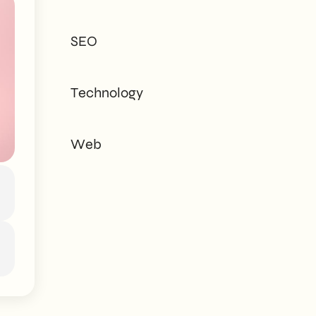
tailored to every
need - corporate or
SEO
private.
Technology
Web