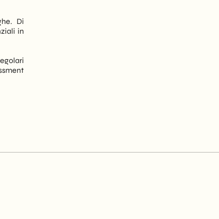
ghe. Di
iali in
egolari
essment