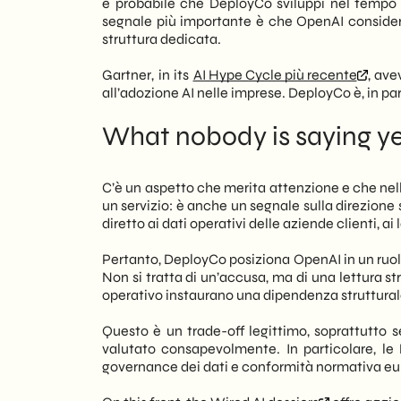
è probabile che DeployCo sviluppi nel tempo un
segnale più importante è che OpenAI consider
struttura dedicata.
Gartner, in its
AI Hype Cycle più recente
, ave
all’adozione AI nelle imprese. DeployCo è, in par
What nobody is saying y
C’è un aspetto che merita attenzione e che nel
un servizio: è anche un segnale sulla direzione 
diretto ai dati operativi delle aziende clienti, ai 
Pertanto, DeployCo posiziona OpenAI in un ruolo
Non si tratta di un’accusa, ma di una lettura
operativo instaurano una dipendenza struttural
Questo è un trade-off legittimo, soprattutto se
valutato consapevolmente. In particolare, le 
governance dei dati e conformità normativa eu