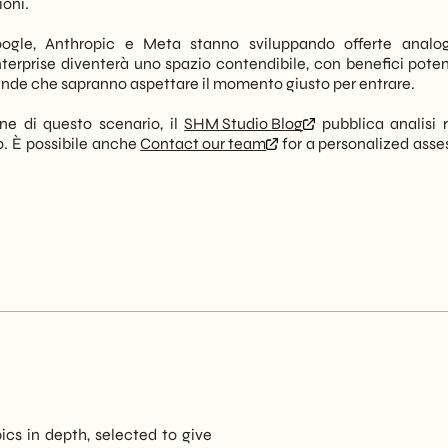
ioni.
Google, Anthropic e Meta stanno sviluppando offerte analo
erprise diventerà uno spazio contendibile, con benefici potenz
aziende che sapranno aspettare il momento giusto per entrare.
one di questo scenario, il
SHM Studio Blog
pubblica analisi r
no. È possibile anche
Contact our team
for a personalized ass
pics in depth, selected to give