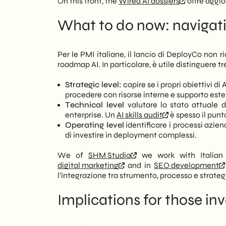
On this front, the
Wired AI dossiers
offre aggio
What to do now: navigat
Per le PMI italiane, il lancio di DeployCo non 
roadmap AI. In particolare, è utile distinguere tre 
Strategic level:
capire se i propri obiettivi d
procedere con risorse interne e supporto est
Technical level
valutare lo stato attuale d
enterprise. Un
AI skills audit
è spesso il punt
Operating level
identificare i processi azie
di investire in deployment complessi.
We of
SHM Studio
we work with Italian 
digital marketing
and in
SEO development
l’integrazione tra strumento, processo e strategi
Implications for those in