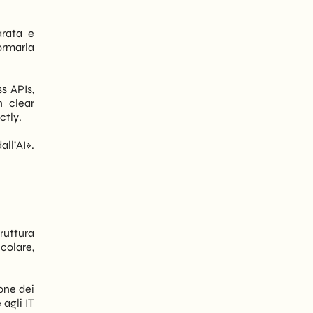
arata e
formarla
s APIs,
n clear
ctly.
ll’AI».
ruttura
colare,
one dei
 agli IT