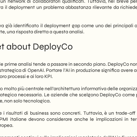
 network di collaboratori qualificati. Tuttavia, nel breve peri
a il deployment un problema abbastanza rilevante da richied
va già identificato il deployment gap come uno dei principali o
te, una risposta diretta a questa analisi.
et about DeployCo
le prime analisi tende a passare in secondo piano. DeployCo non
strategica di OpenAI. Portare l’AI in produzione significa avere
loro processi e ai loro KPI.
 molto più centrale nell’architettura informativa delle organizz
 strategica necessaria. Le aziende che scelgono DeployCo come 
e, non solo tecnologica.
 i risultati di business sono concreti. Tuttavia, è un trade-off
PMI italiane devono considerare anche le implicazioni in ter
ropea.