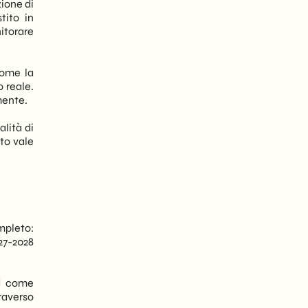
ione di
tito in
itorare
come la
 reale.
mente.
lità di
to vale
mpleto:
27-2028
ud come
raverso