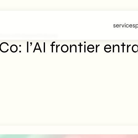
services
p
Entra In Produzione Enterprise
: l’AI frontier entr