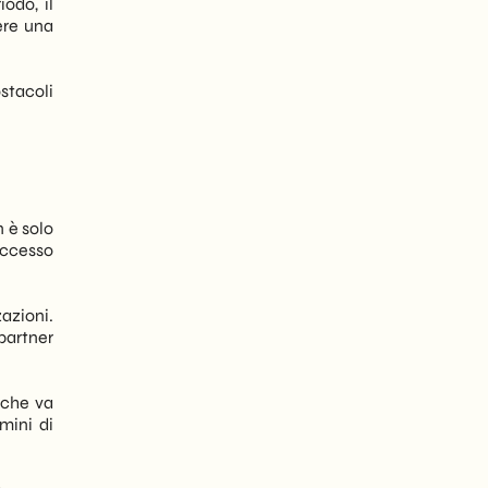
odo, il
ere una
stacoli
 è solo
 accesso
azioni.
partner
 che va
mini di