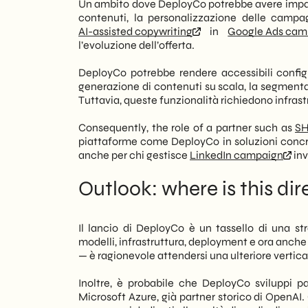
Un ambito dove DeployCo potrebbe avere impatto
contenuti, la personalizzazione delle campag
AI-assisted copywriting
in
Google Ads cam
l’evoluzione dell’offerta.
DeployCo potrebbe rendere accessibili config
generazione di contenuti su scala, la segment
Tuttavia, queste funzionalità richiedono infra
Consequently, the role of a partner such as
SH
piattaforme come DeployCo in soluzioni concret
anche per chi gestisce
LinkedIn campaign
inv
Outlook: where is this di
Il lancio di DeployCo è un tassello di una 
modelli, infrastruttura, deployment e ora anc
— è ragionevole attendersi una ulteriore vertical
Inoltre, è probabile che DeployCo sviluppi 
Microsoft Azure, già partner storico di OpenAI.