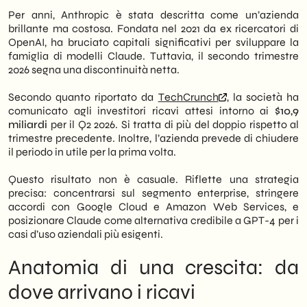
tratta di un segnale importante per l’intero
Cosa fare ora: orientamenti strategici per
Per anni, Anthropic è stata descritta come un’azienda
mercato dell’intelligenza artificiale
le aziende
brillante ma costosa. Fondata nel 2021 da ex ricercatori di
enterprise.
Prospettive: dove si posiziona Anthropic
OpenAI, ha bruciato capitali significativi per sviluppare la
nel 2027-2028
famiglia di modelli Claude. Tuttavia, il secondo trimestre
Tuttavia, il dato non è solo un traguardo
2026 segna una discontinuità netta.
finanziario interno. Indica, infatti, che il
modello di monetizzazione basato su API,
Secondo quanto riportato da
TechCrunch
, la società ha
abbonamenti enterprise e partnership con
comunicato agli investitori ricavi attesi intorno ai
$10,9
grandi cloud provider ha raggiunto una
miliardi
per il Q2 2026. Si tratta di più del doppio rispetto al
massa critica. Di conseguenza, l’adozione
trimestre precedente. Inoltre, l’azienda prevede di chiudere
dell’AI da parte delle aziende — incluse le
il periodo in utile per la prima volta.
PMI italiane — non è più un fenomeno
sperimentale, ma una componente
Questo risultato non è casuale. Riflette una strategia
strutturale della spesa tecnologica.
precisa: concentrarsi sul segmento enterprise, stringere
accordi con Google Cloud e Amazon Web Services, e
In questo contesto, noi di
SHM Studio
posizionare Claude come alternativa credibile a GPT-4 per i
osserviamo come la maturità finanziaria dei
casi d’uso aziendali più esigenti.
principali player AI stia accelerando la
disponibilità di strumenti accessibili anche
Anatomia di una crescita: da
per realtà medio-piccole. Pertanto,
comprendere le implicazioni di questa
dove arrivano i ricavi
notizia è utile per orientare le scelte digitali