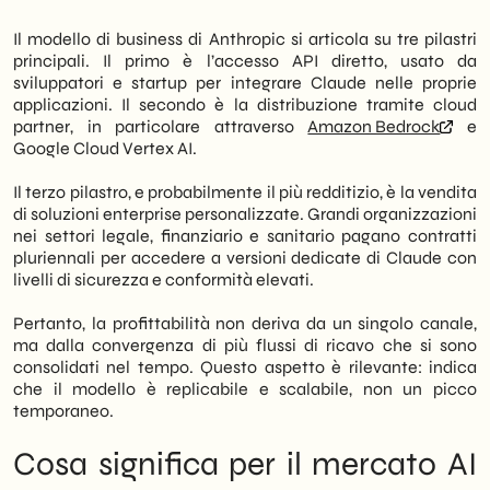
nei prossimi trimestri. Questo articolo
analizza cosa è cambiato, qual è l’impatto
Il modello di business di Anthropic si articola su tre pilastri
immediato e quali mosse strategiche è
principali. Il primo è l’accesso API diretto, usato da
opportuno considerare.
sviluppatori e startup per integrare Claude nelle proprie
applicazioni. Il secondo è la distribuzione tramite cloud
partner, in particolare attraverso
Amazon Bedrock
e
Google Cloud Vertex AI.
Il terzo pilastro, e probabilmente il più redditizio, è la vendita
di soluzioni enterprise personalizzate. Grandi organizzazioni
nei settori legale, finanziario e sanitario pagano contratti
pluriennali per accedere a versioni dedicate di Claude con
livelli di sicurezza e conformità elevati.
Pertanto, la profittabilità non deriva da un singolo canale,
ma dalla convergenza di più flussi di ricavo che si sono
consolidati nel tempo. Questo aspetto è rilevante: indica
che il modello è replicabile e scalabile, non un picco
temporaneo.
Cosa significa per il mercato AI