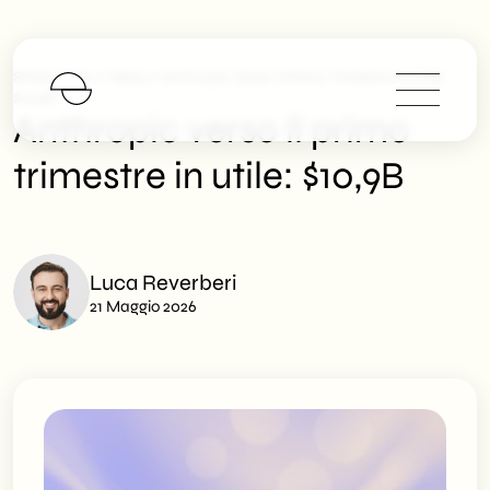
>
>
SHM Studio
News
Anthropic Verso Il Primo Trimestre In Utile:
$10,9B
Anthropic verso il primo
trimestre in utile: $10,9B
Luca Reverberi
21 Maggio 2026