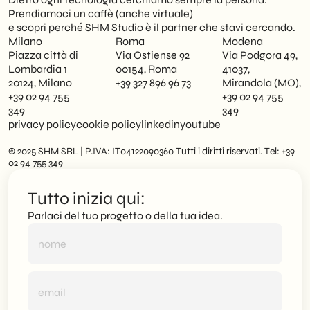
Prendiamoci un caffè (anche virtuale)
e scopri perché SHM Studio è il partner che stavi cercando.
Milano
Roma
Modena
Piazza città di
Via Ostiense 92
Via Podgora 49,
Lombardia 1
00154, Roma
41037,
20124, Milano
+39 327 896 96 73
Mirandola (MO),
+39 02 94 755
+39 02 94 755
349
349
privacy policy
cookie policy
linkedin
youtube
© 2025 SHM SRL | P.IVA: IT04122090360 Tutti i diritti riservati. Tel: +39
02 94 755 349
Tutto inizia qui:
Parlaci del tuo progetto o della tua idea.