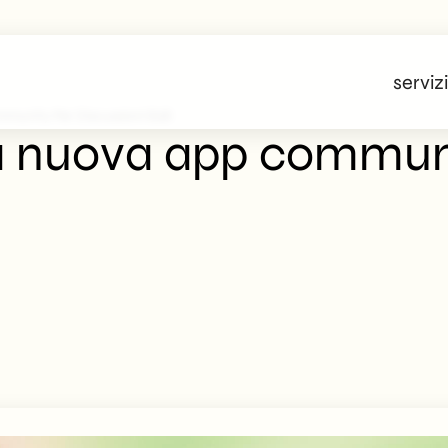
servizi
munity Per Discussioni B2B
a nuova app commun
B