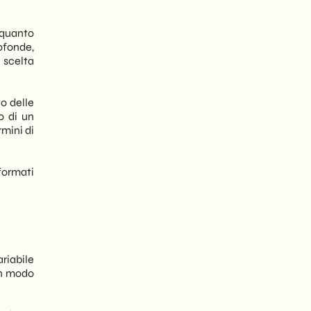
 quanto
ofonde,
 scelta
o delle
o di un
mini di
 formati
ariabile
in modo