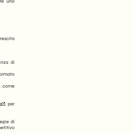
are uno
crescita
enza di
 formato
i, come
e
, per
egie di
etitivo