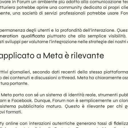
rovare in Forum un ambiente più adatto alla comunicazione te
turiera potrebbe aprire una community dedicata ai propri clie
nte, una società di servizi professionali potrebbe usare Fo
a permanenza degli utenti e la profondità dell’interazione. Ques
neration qualificata
piuttosto che alla semplice visibilità.
sviluppi per valutarne l’integrazione nelle strategie dei nostri c
applicato a Meta è rilevante
ttivi giornalieri, secondo dati recenti della stessa piattaforma
o dei contenuti e discussioni a thread. Meta ha chiaramente os
ttura portante.
Meta porta con sé un sistema di identità reale, strumenti pubbl
gram e Facebook. Dunque, Forum non è semplicemente un clon
stema pubblicitario maturo. Questo è rilevante per chi g
ovi formati.
ty online con interazioni autentiche generano tassi di fideliz