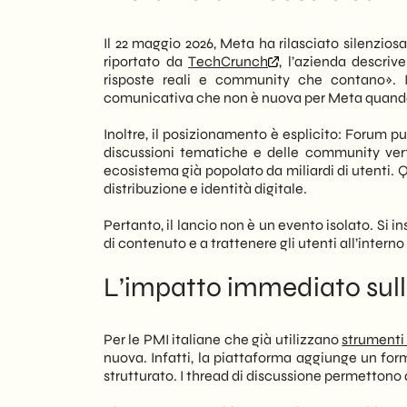
modello ricorda da vicino Reddit, ma si
Il 22 maggio 2026, Meta ha rilasciato silenz
Pertanto, per le PMI italiane B2B e reta
riportato da
TechCrunch
, l’azienda descriv
canale alternativo per la
lead generat
risposte reali e community che contano». Il
Facebook o Instagram, il formato a threa
comunicativa che non è nuova per Meta quando t
Tuttavia, la piattaforma è ancora nelle
investire risorse significative.
Inoltre, il posizionamento è esplicito: Forum 
discussioni tematiche e delle community verti
In sintesi, noi di
SHM Studio
consigliamo
ecosistema già popolato da miliardi di utenti. 
per chi opera nel B2B sono reali, sopra
distribuzione e identità digitale.
all’interno di community settoriali. N
crescita di Forum e sulle strategie più ef
Pertanto, il lancio non è un evento isolato. Si i
di contenuto e a trattenere gli utenti all’interno
L’impatto immediato sull
Per le PMI italiane che già utilizzano
strumenti 
nuova. Infatti, la piattaforma aggiunge un f
strutturato. I thread di discussione permettono