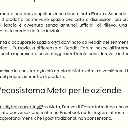
 inserisce nell’ecosistema Meta già consolidato.
iosamente una nuova applicazione denominata
Forum
. Secondo
il, si apre uno scenario inedito. Forum potrebbe diventare un
e il prodotto come «uno spazio dedicato a discussioni più pr
ion
e l’engagement qualificato. Infatti, a differenza di
 lancio è avvenuto senza annunci ufficiali di rilievo, una
d favorisce conversazioni verticali su temi professionali.
esta prodotti in fase iniziale.
 prime fasi: è opportuno monitorarne l’evoluzione prima di
punta a occupare lo spazio oggi dominato da Reddit nel segment
cali. Tuttavia, a differenza di Reddit, Forum nasce all’intern
 di osservare con attenzione questo lancio. Le opportunità
Questo rappresenta un vantaggio strutturale considerevole in ter
ttutto in termini di posizionamento come thought leader
elle prossime settimane pubblicheremo aggiornamenti sulla
ficaci per le aziende italiane.
nserisce in una strategia più ampia di Meta volta a diversificare i
 del proprio perimetro di prodotti.
’ecosistema Meta per le aziende
di digital marketing
su Meta, l’arrivo di Forum introduce una v
ormato conversazionale che né Facebook né Instagram offrono 
 approfondimenti che i post tradizionali non consentono.