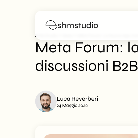
shmstudio
>
>
SHM Studio
News
Meta Forum: La Nuova App Com
Meta Forum: l
Servizi
discussioni B2
Portfolio
Manifesto
Luca Reverberi
Blog
24 Maggio 2026
FAQs
Lavora con noi