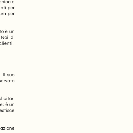
cnica e
nti per
rum per
to è un
 Noi di
lienti.
. Il suo
servato
icitari
e: è un
estisce
zazione