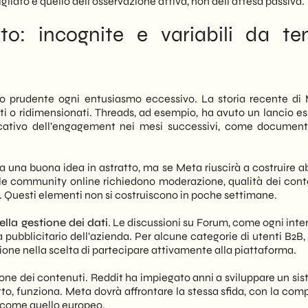
liato è quello dell’osservazione attiva, non dell’attesa passiva.
to: incognite e variabili da te
no prudente ogni entusiasmo eccessivo. La storia recente di
ti o ridimensionati. Threads, ad esempio, ha avuto un lancio es
ficativo dell’engagement nei mesi successivi, come documen
 una buona idea in astratto, ma se Meta riuscirà a costruire ab
i, le community online richiedono moderazione, qualità dei cont
e. Questi elementi non si costruiscono in poche settimane.
ella gestione dei dati
. Le discussioni su Forum, come ogni inte
pubblicitario dell’azienda. Per alcune categorie di utenti B2B,
one nella scelta di partecipare attivamente alla piattaforma.
ione dei contenuti. Reddit ha impiegato anni a sviluppare un sis
, funziona. Meta dovrà affrontare la stessa sfida, con la comp
i come quello europeo.