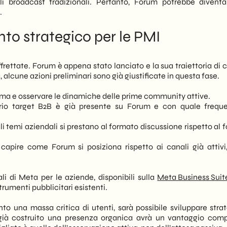
ali broadcast tradizionali. Pertanto, Forum potrebbe divent
.
to strategico per le PMI
ffrettate. Forum è appena stato lanciato e la sua traiettoria di 
 alcune azioni preliminari sono già giustificate in questa fase.
orma e osservare le dinamiche delle prime community attive.
prio target B2B è già presente su Forum e con quale frequ
li temi aziendali si prestano al formato discussione rispetto al
capire come Forum si posiziona rispetto ai canali già attiv
iali di Meta per le aziende, disponibili sulla
Meta Business Suit
rumenti pubblicitari esistenti.
to una massa critica di utenti, sarà possibile sviluppare strat
già costruito una presenza organica avrà un vantaggio comp