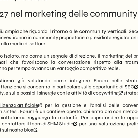
2027 nel marketing delle community
più ampia che riguarda il
ritorno alle community verticali
. Sec
e investiranno in community proprietarie o presidiate registreran
o alla media di settore.
 isolato, ma come un segnale di direzione. Il marketing del p
ati che favoriscono la conversazione rispetto alla trasm
ranno per tempo avranno un vantaggio competitivo reale.
tiamo già valutando come integrare Forum nelle strate
 attenzione si concentra in particolare sulle opportunità di
SEO
 e sulle possibili sinergie con le attività di
copywriting
strate
lligenza artificiale
per la gestione e l’analisi delle conver
n sintesi, Forum è un cantiere aperto: chi entra ora con metod
piattaforma raggiunga la maturità. Per approfondire le oppo
e
contattare il team di SHM Studio
per una valutazione preli
i sul nostro
blog
.