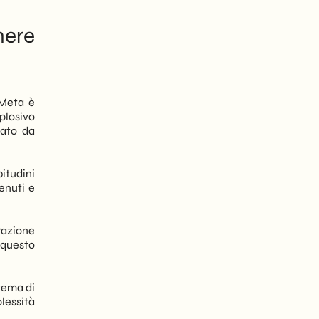
nere
 Meta è
plosivo
tato da
itudini
enuti e
razione
 questo
tema di
lessità