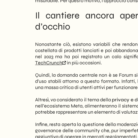
misurabile. Per questo motivo, l’approccio consig
Il cantiere ancora aper
d’occhio
Nonostante ciò, esistono variabili che rendo
costellata di prodotti lanciati e poi abbandona
nel 2023 ma ha poi registrato un calo signi
TechCrunch
in più occasioni.
Quindi, la domanda centrale non è se Forum sia
d’uso stabili attorno a questo formato. Infatt
una massa critica di utenti attivi per funzionar
Altresì, va considerato il tema della
privacy e d
nell’ecosistema Meta, alimenteranno il sistema 
potrebbe rappresentare un elemento di valutazi
Infine, resta aperta la questione della moderaz
governance delle community che, pur imperfetto
aggiuntiva di operare in mercati regolamentat