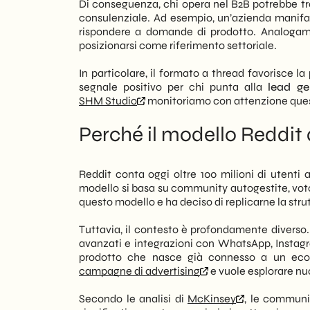
Di conseguenza, chi opera nel B2B potrebbe t
consulenziale. Ad esempio, un’azienda manifat
rispondere a domande di prodotto. Analogame
posizionarsi come riferimento settoriale.
In particolare, il formato a thread favorisce l
segnale positivo per chi punta alla
lead ge
SHM Studio
monitoriamo con attenzione questi 
Perché il modello Reddit 
Reddit conta oggi oltre 100 milioni di utenti a
modello si basa su community autogestite, vot
questo modello e ha deciso di replicarne la stru
Tuttavia, il contesto è profondamente diverso. 
avanzati e integrazioni con WhatsApp, Insta
prodotto che nasce già connesso a un ecosi
campagne di advertising
e vuole esplorare nu
Secondo le analisi di
McKinsey
, le communi