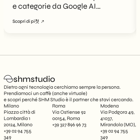
e categorie da Google AI
Overviews
Scopri di pi첫
shmstudio
Dietro ogni tecnologia cerchiamo sempre la persona.
Prendiamoci un caffè (anche virtuale)
e scopri perché SHM Studio è il partner che stavi cercando.
Milano
Roma
Modena
Piazza città di
Via Ostiense 92
Via Podgora 49,
Lombardia 1
00154, Roma
41037,
20124, Milano
+39 327 896 96 73
Mirandola (MO),
+39 02 94 755
+39 02 94 755
349
349