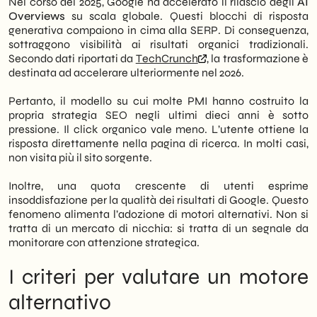
Nel corso del 2025, Google ha accelerato il rilascio degli
AI
risultati generati dall’IA, stanno esplorando
You.com e Bing Copilot: i due ibridi da
Overviews
su scala globale. Questi blocchi di risposta
alternative concrete.
tenere d'occhio
generativa compaiono in cima alla SERP. Di conseguenza,
Quando diversificare e quando
sottraggono visibilità ai risultati organici tradizionali.
In questo scenario, motori come Perplexity,
consolidare: la raccomandazione SHM
Secondo dati riportati da
TechCrunch
, la trasformazione è
Brave Search, Kagi, DuckDuckGo, You.com
Studio
destinata ad accelerare ulteriormente nel 2026.
e Bing con Copilot guadagnano quote di
Le implicazioni operative per la strategia
attenzione. Tuttavia, non si tratta solo di
SEO 2026
Pertanto, il modello su cui molte PMI hanno costruito la
una questione di preferenze personali. Per
Quello che i numeri non dicono ancora
propria strategia SEO negli ultimi dieci anni è sotto
le PMI italiane che investono in SEO,
pressione. Il click organico vale meno. L’utente ottiene la
diversificare la presenza su più motori di
risposta direttamente nella pagina di ricerca. In molti casi,
ricerca è diventata una scelta strategica.
non visita più il sito sorgente.
Infatti, affidarsi esclusivamente a Google
significa esporre la propria visibilità a un
Inoltre, una quota crescente di utenti esprime
singolo punto di rischio.
insoddisfazione per la qualità dei risultati di Google. Questo
fenomeno alimenta l’adozione di motori alternativi. Non si
Noi di
SHM Studio
analizziamo i sei motori
tratta di un mercato di nicchia: si tratta di un segnale da
alternativi più rilevanti oggi, i criteri per
monitorare con attenzione strategica.
valutarli e le implicazioni operative per chi
gestisce una strategia di
SEO
in Italia.
I criteri per valutare un motore
Pertanto, questo articolo offre una lettura
consulenziale pensata per decisori di PMI
alternativo
B2B e retail che vogliono proteggere — e