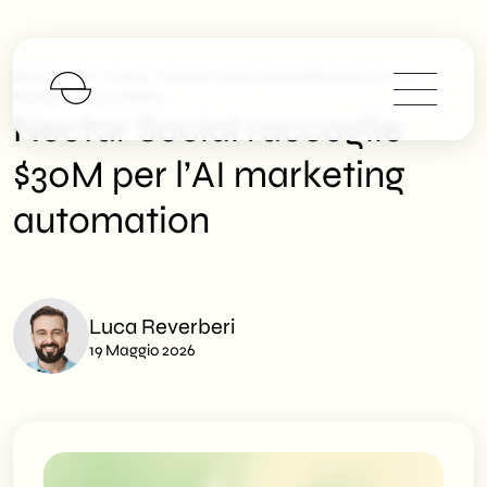
>
>
SHM Studio
News
Nectar Social Raccoglie $30M Per L’AI
Marketing Automation
Nectar Social raccoglie
$30M per l’AI marketing
automation
Luca Reverberi
19 Maggio 2026