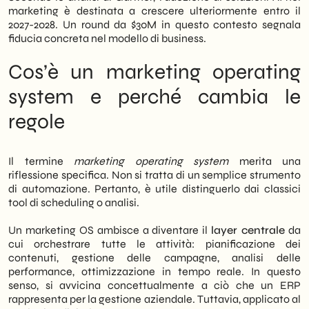
mercato delle soluzioni AI per il marketing e
marketing è destinata a crescere ulteriormente entro il
cosa conviene valutare oggi per non farsi
2027-2028. Un round da $30M in questo contesto segnala
trovare impreparati domani.
fiducia concreta nel modello di business.
Cos’è un marketing operating
system e perché cambia le
regole
Il termine
marketing operating system
merita una
riflessione specifica. Non si tratta di un semplice strumento
di automazione. Pertanto, è utile distinguerlo dai classici
tool di scheduling o analisi.
Un marketing OS ambisce a diventare il
layer centrale
da
cui orchestrare tutte le attività: pianificazione dei
contenuti, gestione delle campagne, analisi delle
performance, ottimizzazione in tempo reale. In questo
senso, si avvicina concettualmente a ciò che un ERP
rappresenta per la gestione aziendale. Tuttavia, applicato al