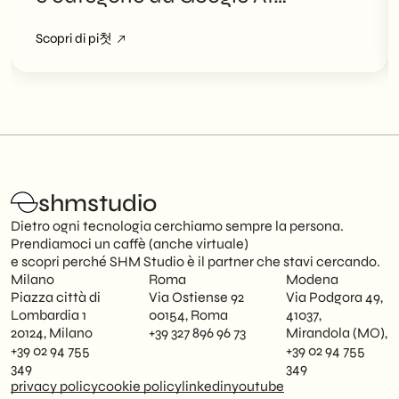
Overviews
Scopri di pi첫
shmstudio
Dietro ogni tecnologia cerchiamo sempre la persona.
Prendiamoci un caffè (anche virtuale)
e scopri perché SHM Studio è il partner che stavi cercando.
Milano
Roma
Modena
Piazza città di
Via Ostiense 92
Via Podgora 49,
Lombardia 1
00154, Roma
41037,
20124, Milano
+39 327 896 96 73
Mirandola (MO),
+39 02 94 755
+39 02 94 755
349
349
privacy policy
cookie policy
linkedin
youtube