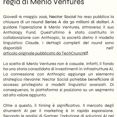
regia di Menlo Ventures
fondo creato in partnership con Anthropic.
retail italiane
La notizia arriva in un momento in cui le
Cosa fare ora: una lettura operativa per le
piattaforme di marketing AI stanno
PMI
Giovedì 16 maggio 2026,
Nectar Social
ha reso pubblica la
attraendo capitali significativi a livello
chiusura di un
round Series A da 30 milioni di dollari
. A
globale.
guidare l’operazione è Menlo Ventures, attraverso il suo
Anthology Fund. Quest’ultimo è stato costituito in
Inoltre, il posizionamento di Nectar come
collaborazione con Anthropic, la società dietro il modello
marketing operating system
suggerisce
linguistico Claude. I dettagli completi del round sono
un’ambizione precisa: non essere un
disponibili nell’
semplice tool, ma diventare il layer centrale
articolo originale pubblicato da TechCrunch
.
di orchestrazione delle attività di marketing.
Per le PMI italiane B2B e retail, questo tipo di
La scelta di Menlo Ventures non è casuale. Infatti, il fondo
soluzione rappresenta un’opportunità
ha una storia consolidata di investimenti in infrastrutture AI.
concreta di ridurre la frammentazione degli
La connessione con Anthropic aggiunge un elemento
strumenti e aumentare l’efficienza delle
strategico rilevante: Nectar Social potrebbe beneficiare di
campagne digitali.
accesso privilegiato a modelli linguistici avanzati. Di
conseguenza, la piattaforma si posiziona su un segmento
Noi di
SHM Studio
monitoriamo con
ad alto valore aggiunto.
attenzione l’evoluzione di queste
piattaforme. Pertanto, in questo articolo
Oltre a questo, il timing è significativo. Il mercato degli
analizziamo cosa è cambiato con questo
strumenti AI per il marketing è in rapida espansione.
finanziamento, quale impatto può avere sul
Secondo le analisi di Gartner, l’adozione di soluzioni AI nel