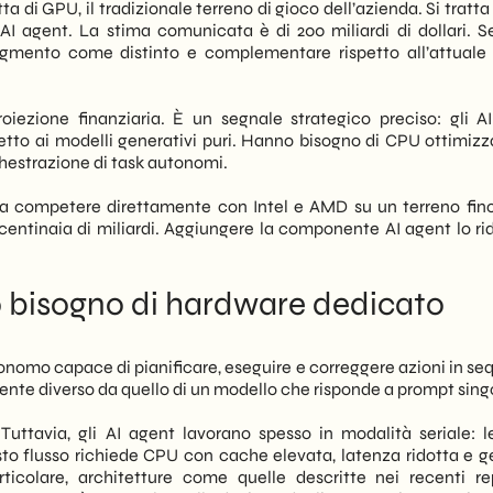
 di GPU, il tradizionale terreno di gioco dell’azienda. Si tratt
ono comprendere come questo cambio di paradigma influenzerà
AI agent. La stima comunicata è di 200 miliardi di dollari. 
rossimi 18-24 mesi. Di conseguenza, le scelte infrastrutturali
gmento come distinto e complementare rispetto all’attuale 
re o, al contrario, strategicamente vantaggiose.
lizziamo cosa è cambiato con questo annuncio, quale
oiezione finanziaria. È un segnale strategico preciso: gli A
 e quali mosse operative conviene considerare per le aziende
petto ai modelli generativi puri. Hanno bisogno di CPU ottimizz
o in ambito B2B o retail evoluto. Pertanto, la lettura è
hestrazione di task autonomi.
ogici o supervisiona progetti di digitalizzazione aziendale.
 a competere direttamente con Intel e AMD su un terreno fin
 centinaia di miliardi. Aggiungere la componente AI agent lo ri
o bisogno di hardware dedicato
onomo capace di pianificare, eseguire e correggere azioni in se
nte diverso da quello di un modello che risponde a prompt singo
uttavia, gli AI agent lavorano spesso in modalità seriale: 
sto flusso richiede CPU con cache elevata, latenza ridotta e g
ticolare, architetture come quelle descritte nei recenti re