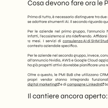
Cosa devono fare ora le P
Prima di tutto, è necessario distinguere tra due
se adottare strumenti AI. Il secondo riguarda q
Per le aziende nel primo gruppo, l’annuncio 
Infatti, l’ecosistema si sta ridefinendo. Affidar
12 mesi. I servizi di
consulenza AI di SHM Stud
contesto aziendale specifico.
Per le aziende nel secondo gruppo, invece, con
all’annuncio Nvidia, AWS e Google Cloud aggiorn
ha già progetti attivi dovrebbe pianificare una r
Oltre a questo, le PMI B2B che utilizzano CRM
propri vendor stanno integrando funziona
digital marketing
e di
campagne LinkedIn
ba
Il cantiere ancora aperto