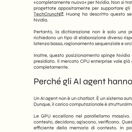
«completamente nuovo» per Nvidia. Non si tratta
investimenti in infrastruttura AI dev
progettate appositamente per supportare gli 
costi, disponibilità e architetture nei p
TechCrunch
, Huang ha descritto questo se
fatte oggi potrebbero risultare prematu
Nvidia.
In questo articolo, noi di
SHM Studio
ana
Pertanto, la dichiarazione non è solo una pr
impatto immediato è atteso sul mercato
richiedono un tipo di elaborazione diverso ris
italiane di medie dimensioni che lavoran
latenza bassa, ragionamento sequenziale e orc
consigliata a chi gestisce budget tecnol
Inoltre, questo posizionamento spinge Nvidia
presidiato. Il mercato CPU enterprise vale già
completamente.
Perché gli AI agent hann
Un AI agent non è un chatbot. È un sistema aut
Dunque, il carico computazionale è strutturalme
Le GPU eccellono nel parallelismo massivo. T
contesto, decidono, agiscono, verificano. Que
efficiente della memoria di contesto. In par