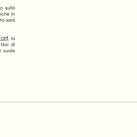
o sulla
anche in
to sarà
EO
, la
 Noi di
i vuole