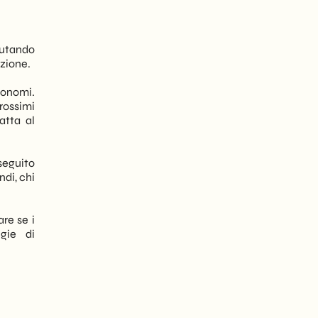
alutando
uzione.
tonomi.
prossimi
atta al
seguito
di, chi
re se i
gie di