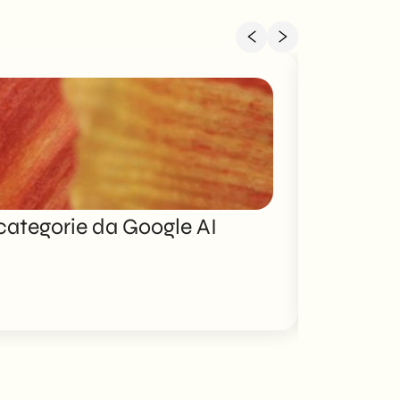
ategorie da Google AI
Brand po
Scopri di pi