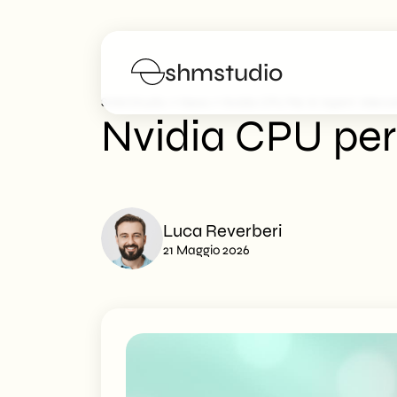
shmstudio
>
>
SHM Studio
News
Nvidia CPU Per AI Agent: Mercat
Nvidia CPU per
Servizi
Portfolio
Luca Reverberi
21 Maggio 2026
Manifesto
Blog
FAQs
Lavora con noi