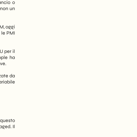
ancio o
 non un
M, oggi
 le PMI
 per il
pple ha
ive.
zate da
riabile
n questo
ged. Il