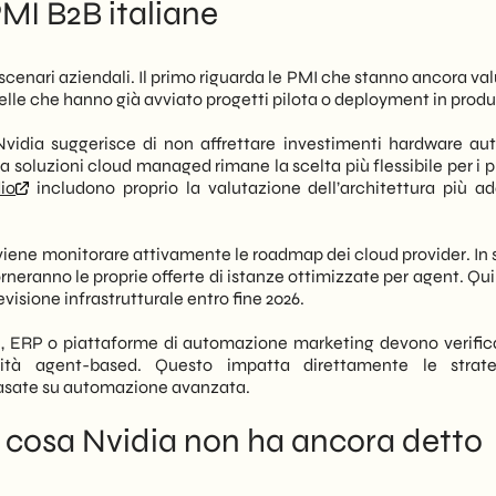
MI B2B italiane
 scenari aziendali. Il primo riguarda le PMI che stanno ancora v
uelle che hanno già avviato progetti pilota o deployment in prod
Nvidia suggerisce di non affrettare investimenti hardware au
si a soluzioni cloud managed rimane la scelta più flessibile per i 
io
includono proprio la valutazione dell’architettura più ad
viene monitorare attivamente le roadmap dei cloud provider. In 
eranno le proprie offerte di istanze ottimizzate per agent. Quin
evisione infrastrutturale entro fine 2026.
, ERP o piattaforme di automazione marketing devono verifica
lità agent-based. Questo impatta direttamente le strate
sate su automazione avanzata.
: cosa Nvidia non ha ancora detto