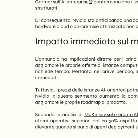
Gartner sull’AI enterprise
confermano che il 20
strutturati.
Di conseguenza, Nvidia sta anticipando una do
hardware cloud o on-premise ottimizzato non pe
Impatto immediato sul me
L’annuncio ha implicazioni dirette per i prin
aggiornare le proprie offerte di istanze comp
richiede tempo. Pertanto, nel breve periodo,
immediati.
Tuttavia, i prezzi delle istanze AI-oriented potre
Nvidia in questo segmento aumenta la compet
aggiornare le proprie roadmap di prodotto.
Secondo le analisi di
McKinsey sul mercato AI
ritorni operativi superiori del 20-30% rispet
rilevante quando si parla di agent deployment s