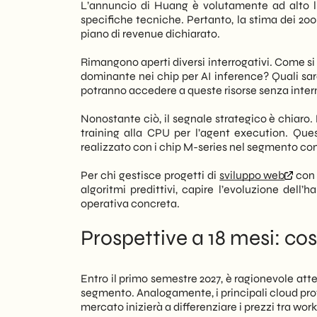
L’annuncio di Huang è volutamente ad alto li
specifiche tecniche. Pertanto, la stima dei 20
piano di revenue dichiarato.
Rimangono aperti diversi interrogativi. Come si
dominante nei chip per AI inference? Quali sara
potranno accedere a queste risorse senza inter
Nonostante ciò, il segnale strategico è chiaro.
training alla CPU per l’agent execution. Qu
realizzato con i chip M-series nel segmento con
Per chi gestisce progetti di
sviluppo web
con 
algoritmi predittivi, capire l’evoluzione del
operativa concreta.
Prospettive a 18 mesi: cos
Entro il primo semestre 2027, è ragionevole atte
segmento. Analogamente, i principali cloud pro
mercato inizierà a differenziare i prezzi tra wo