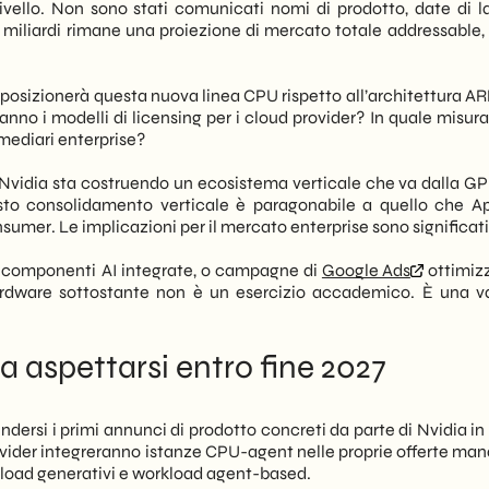
vello. Non sono stati comunicati nomi di prodotto, date di l
0 miliardi rimane una proiezione di mercato totale addressable,
 posizionerà questa nuova linea CPU rispetto all’architettura AR
nno i modelli di licensing per i cloud provider? In quale misura
mediari enterprise?
 Nvidia sta costruendo un ecosistema verticale che va dalla GPU
esto consolidamento verticale è paragonabile a quello che A
sumer. Le implicazioni per il mercato enterprise sono significat
componenti AI integrate, o campagne di
Google Ads
ottimiz
l’hardware sottostante non è un esercizio accademico. È una va
a aspettarsi entro fine 2027
ndersi i primi annunci di prodotto concreti da parte di Nvidia i
vider integreranno istanze CPU-agent nelle proprie offerte mana
rkload generativi e workload agent-based.