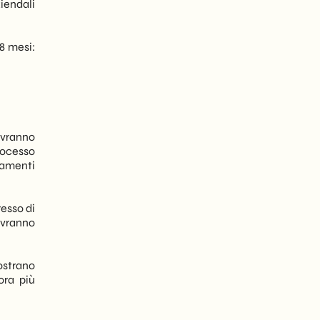
iendali
8 mesi:
ovranno
rocesso
iamenti
resso di
ovranno
ostrano
ora più