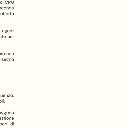
a di CPU
Secondo
offerta
I agent
ate per
ora non
disegna
quenza.
li.
leggono
estione
port di