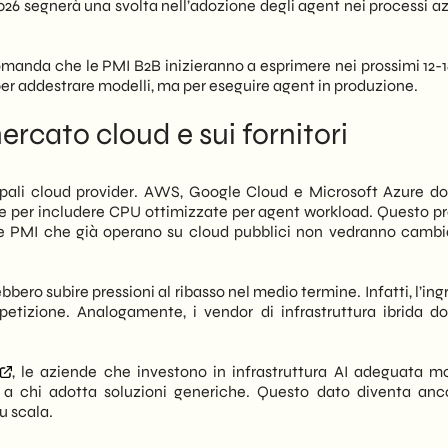
26 segnerà una svolta nell’adozione degli agent nei processi az
manda che le PMI B2B inizieranno a esprimere nei prossimi 12-1
r addestrare modelli, ma per eseguire agent in produzione.
rcato cloud e sui fornitori
cipali cloud provider. AWS, Google Cloud e Microsoft Azure d
ute per includere CPU ottimizzate per agent workload. Questo p
 le PMI che già operano su cloud pubblici non vedranno camb
bbero subire pressioni al ribasso nel medio termine. Infatti, l’ing
izione. Analogamente, i vendor di infrastruttura ibrida d
, le aziende che investono in infrastruttura AI adeguata m
to a chi adotta soluzioni generiche. Questo dato diventa anc
u scala.