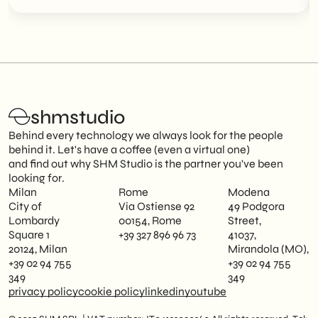
shmstudio
Behind every technology we always look for the people
behind it. Let's have a coffee (even a virtual one)
and find out why SHM Studio is the partner you've been
looking for.
Milan
Rome
Modena
City of
Via Ostiense 92
49 Podgora
Lombardy
00154, Rome
Street,
Square 1
+39 327 896 96 73
41037,
20124, Milan
Mirandola (MO),
+39 02 94 755
+39 02 94 755
349
349
privacy policy
cookie policy
linkedin
youtube