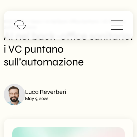
>
>
SHM Studio
News
AI Nel Back-Office Sanitario: I VC Puntano
Sull’automazione
AI nel back-office sanitario:
i VC puntano
sull’automazione
Luca Reverberi
May 9, 2026