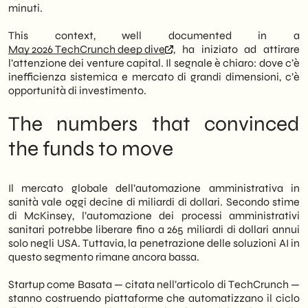
che vogliono anticipare la curva. Inoltre,
minuti.
esplora come strumenti di
artificial
intelligence applied
can turn a bottleneck
This context, well documented in a
into a measurable competitive advantage.
May 2026 TechCrunch deep dive
, ha iniziato ad attirare
l’attenzione dei venture capital. Il segnale è chiaro: dove c’è
inefficienza sistemica e mercato di grandi dimensioni, c’è
opportunità di investimento.
The numbers that convinced
the funds to move
Il mercato globale dell’automazione amministrativa in
sanità vale oggi decine di miliardi di dollari. Secondo stime
di McKinsey, l’automazione dei processi amministrativi
sanitari potrebbe liberare fino a 265 miliardi di dollari annui
solo negli USA. Tuttavia, la penetrazione delle soluzioni AI in
questo segmento rimane ancora bassa.
Startup come Basata — citata nell’articolo di TechCrunch —
stanno costruendo piattaforme che automatizzano il ciclo