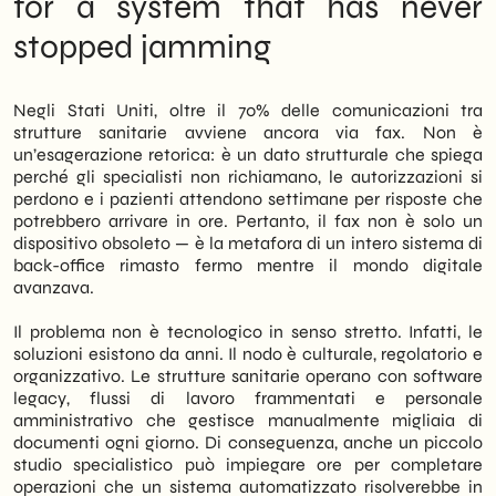
for a system that has never
pazienti. Pertanto, i venture capital stanno
yet
stopped jamming
iniziando a finanziare in modo sistematico
Operational implications for those who
startup AI specializzate nell’automazione
want to move now
amministrativa del settore healthcare.
VC Signals as a Compass for SMEs
Negli Stati Uniti, oltre il 70% delle comunicazioni tra
The phenomenon, documented by
strutture sanitarie avviene ancora via fax. Non è
TechCrunch
nel maggio 2026, non riguarda
un’esagerazione retorica: è un dato strutturale che spiega
solo gli Stati Uniti. Infatti, anche in Italia le
perché gli specialisti non richiamano, le autorizzazioni si
PMI del comparto sanitario e para-sanitario
perdono e i pazienti attendono settimane per risposte che
convivono con processi manuali,
potrebbero arrivare in ore. Pertanto, il fax non è solo un
documentazione cartacea e flussi di
dispositivo obsoleto — è la metafora di un intero sistema di
comunicazione obsoleti. Di conseguenza,
back-office rimasto fermo mentre il mondo digitale
l’efficienza operativa rimane bassa e il
avanzava.
personale amministrativo è sovraccarico.
Noi di
SHM Studio
We observe a similar
Il problema non è tecnologico in senso stretto. Infatti, le
dynamic in our B2B clients in the health and
soluzioni esistono da anni. Il nodo è culturale, regolatorio e
wellness sector.
organizzativo. Le strutture sanitarie operano con software
legacy, flussi di lavoro frammentati e personale
In sintesi, questo articolo analizza i numeri
amministrativo che gestisce manualmente migliaia di
che stanno muovendo gli investitori, legge il
documenti ogni giorno. Di conseguenza, anche un piccolo
segnale strategico dietro il trend e indica le
studio specialistico può impiegare ore per completare
implicazioni operative per le realtà italiane
operazioni che un sistema automatizzato risolverebbe in