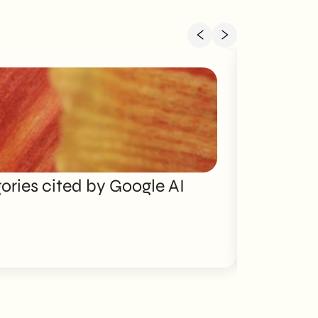
ries cited by Google AI
Brand P
Discover mo