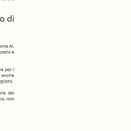
o di
tema AI.
rpreta e
e per i
li anche
ggiato.
one dei
ca, non