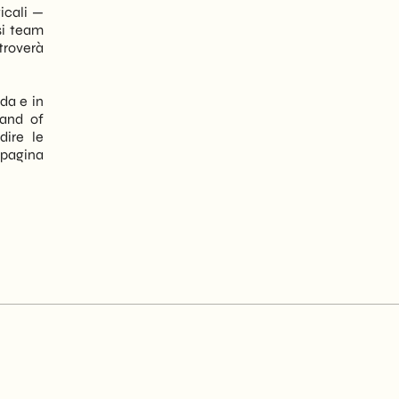
icali —
si team
troverà
ida e in
and of
dire le
 pagina