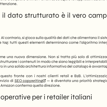
attenzione.
il dato strutturato è il vero camp
 Al contrario, si gioca sulla qualità dei dati che alimentano il sis
ie e tag: tutti questi elementi determinano come l’algoritmo inte
 una nuova dimensione. Non si tratta più solo di ottimizzar
di strutturare i contenuti in modo che siano leggibili e interpretabi
tito in una solida architettura informativa del catalogo è avvanta
esto fronte con i nostri clienti retail e B2B. L’ottimizzazi
rvizio di
SEO copywriting
— è diventata una priorità strategi
 Amazon conferma quella direzione.
operative per i retailer italiani