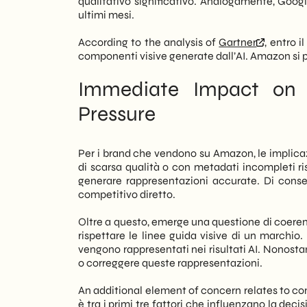
qualitativo significativo. Analogamente, Googl
ultimi mesi.
According to the analysis of
Gartner
, entro i
componenti visive generate dall’AI. Amazon si p
Immediate Impact on R
Pressure
Per i brand che vendono su Amazon, le implica
di scarsa qualità o con metadati incompleti risch
generare rappresentazioni accurate. Di cons
competitivo diretto.
Oltre a questo, emerge una questione di coere
rispettare le linee guida visive di un marchi
vengono rappresentati nei risultati AI. Nonosta
o correggere queste rappresentazioni.
An additional element of concern relates to co
è tra i primi tre fattori che influenzano la dec