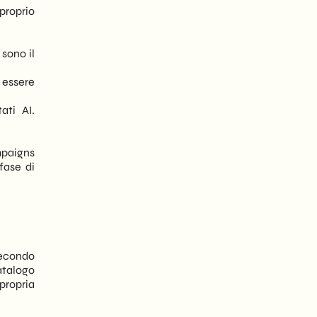
proprio
 sono il
 essere
ati AI.
paigns
fase di
econdo
atalogo
 propria