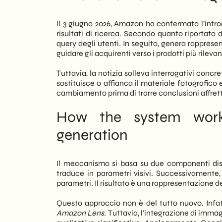
utenti a rappresentazioni visive genera
cambia in modo sostanziale per milioni 
Il 3 giugno 2026, Amazon ha confermato l’introd
risultati di ricerca. Secondo quanto riportato
Tuttavia, l’impatto non riguarda solo il c
query degli utenti. In seguito, genera rappresent
Amazon — o che gestisce un proprio e-c
guidare gli acquirenti verso i prodotti più rilevan
contenuto visivo. Le immagini prodotto t
rappresentazioni generate dall’AI. Di co
Tuttavia, la notizia solleva interrogativi concr
diventa ancora più critica.
sostituisce o affianca il materiale fotografico
cambiamento prima di trarre conclusioni affret
In SHM Studio, we closely monitor the
italiane nell’adattare le proprie strategi
How the system works
cambiamenti degli algoritmi dei gran
segnali più chiari del 2026: il visual laye
generation
Il meccanismo si basa su due componenti disti
traduce in parametri visivi. Successivament
parametri. Il risultato è una rappresentazione de
Questo approccio non è del tutto nuovo. Infat
Amazon Lens
. Tuttavia, l’integrazione di immag