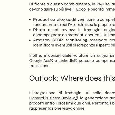
Di fronte a questo cambiamento, le PMI ital
devono agire su più livelli. Ecco le priorità imm
Product catalog audit
verificare la completez
fondamento su cui l’AI costruisce le proprie r
Photo asset review:
le immagini origina
accompagnate da metadati accurati. Un’immag
Amazon SERP Monitoring
osservare com
Identificare eventuali discrepanze rispetto all
Inoltre, è consigliabile valutare un aggiorn
Google Ads
e
LinkedIn
possono compensare 
transizione.
Outlook: Where does this 
L’integrazione di immagini AI nella ri
Harvard Business Review
, la generazione aut
prodotti entro i prossimi due anni. Pertanto, i 
rappresentazione visiva online.