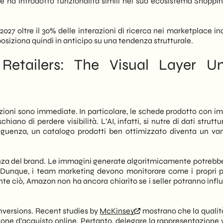
e ha introdotto funzionalità simili nel suo ecosistema Shoppin
l 2027 oltre il 30% delle interazioni di ricerca nei marketplace i
osiziona quindi in anticipo su una tendenza strutturale.
etailers: The Visual Layer U
zioni sono immediate. In particolare, le schede prodotto con i
iano di perdere visibilità. L’AI, infatti, si nutre di dati struttu
eguenza, un catalogo prodotti ben ottimizzato diventa un va
nza del brand. Le immagini generate algoritmicamente potrebb
o. Dunque, i team marketing devono monitorare come i propri p
nte ciò, Amazon non ha ancora chiarito se i seller potranno infl
nversions. Recent studies by
McKinsey
mostrano che la qualità
isione d’acquisto online. Pertanto, delegare la rappresentazione 