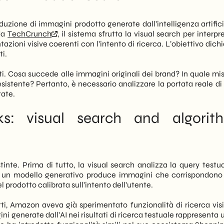
te algoritmicamente. Pertanto, l’esperienza di navigazione
di acquirenti.
uzione di immagini prodotto generate dall’intelligenza artifici
 da
TechCrunch
, il sistema sfrutta la visual search per interpr
olosso di Seattle. Infatti, ogni retailer e brand che vende su
azioni visive coerenti con l’intento di ricerca. L’obiettivo dich
ommerce — dovrà riconsiderare la propria strategia di
ti.
radizionali potrebbero perdere visibilità a favore di
nseguenza, la qualità dei dati di prodotto e dei metadati
eti. Cosa succede alle immagini originali dei brand? In quale mis
 esistente? Pertanto, è necessario analizzare la portata reale d
tate.
se developments. We at
SHM Studio
supportiamo le PMI
e di
digital marketing
e di presenza e-commerce ai
: visual search and algorit
di marketplace. Questo aggiornamento Amazon è uno dei
r della ricerca online sta diventando territorio dell’AI.
nte. Prima di tutto, la visual search analizza la query testua
e, un modello generativo produce immagini che corrispondono
l prodotto calibrata sull’intento dell’utente.
ti, Amazon aveva già sperimentato funzionalità di ricerca vis
ini generate dall’AI nei risultati di ricerca testuale rappresenta 