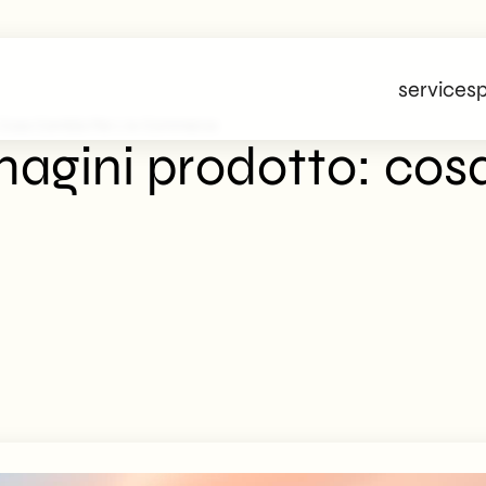
services
p
 Cosa Cambia Per L’e-Commerce
agini prodotto: cos