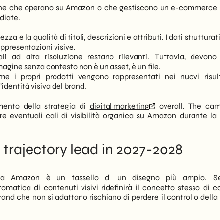
iane che operano su Amazon o che gestiscono un e-commerce 
ediate.
za e la qualità di titoli, descrizioni e attributi. I dati strutturati
appresentazioni visive.
li ad alta risoluzione restano rilevanti. Tuttavia, devono
ine senza contesto non è un asset, è un file.
e i propri prodotti vengono rappresentati nei nuovi risult
’identità visiva del brand.
amento della strategia di
digital marketing
overall. The cam
eventuali cali di visibilità organica su Amazon durante la 
trajectory lead in 2027-2028
cerca Amazon è un tassello di un disegno più ampio. S
omatica di contenuti visivi ridefinirà il concetto stesso di c
brand che non si adattano rischiano di perdere il controllo della