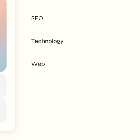
tailored to every
need - corporate or
SEO
private.
Technology
Web