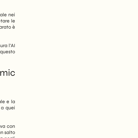
ale nei
etare le
iarato è
ura l’AI
i questo
hmic
le e la
 a quei
iva con
un salto