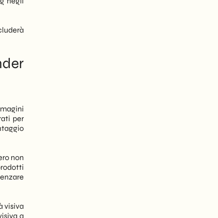
g negli
ncluderà
nder
mmagini
rati per
ntaggio
ero non
rodotti
uenzare
 visiva
visiva a