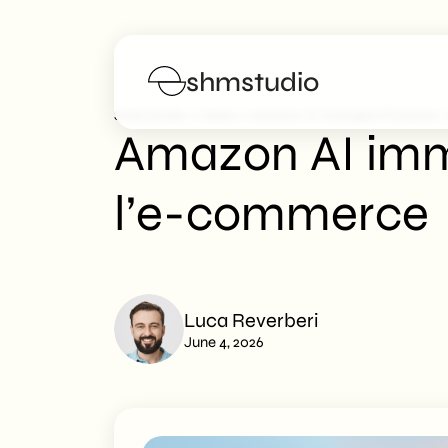
shmstudio
>
>
SHM Studio
News
Amazon AI Immagini Prodotto:
Amazon AI imm
Services
l’e-commerce
Portfolio
Poster
Luca Reverberi
Blog
June 4, 2026
FAQs
Work with us