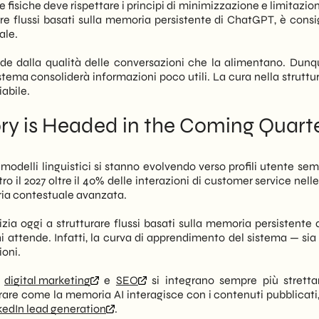
isiche deve rispettare i principi di minimizzazione e limitazion
e flussi basati sulla memoria persistente di ChatGPT, è consig
ale.
nde dalla qualità delle conversazioni che la alimentano. Dunqu
sistema consoliderà informazioni poco utili. La cura nella strutt
iabile.
y is Headed in the Coming Quart
 modelli linguistici si stanno evolvendo verso profili utente se
ro il 2027 oltre il 40% delle interazioni di customer service nel
ria contestuale avanzata.
nizia oggi a strutturare flussi basati sulla memoria persistente
 attende. Infatti, la curva di apprendimento del sistema — sia p
ioni.
,
digital marketing
e
SEO
si integrano sempre più strett
are come la memoria AI interagisce con i contenuti pubblicati,
kedIn lead generation
.