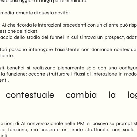
uesto passaggio è in larga parte eliminato.
 immediatamente di questa novità:
 AI che ricorda le interazioni precedenti con un cliente può ris
estione del ticket.
ia dello stadio del funnel in cui si trova un prospect, adat
tori possono interrogare l’assistente con domande contestual
cliente.
sti benefici si realizzano pienamente solo con una configu
la funzione: occorre strutturare i flussi di interazione in modo
enti.
contestuale cambia la log
azioni di AI conversazionale nelle PMI si basava su prompt st
io funziona, ma presenta un limite strutturale: non scala
ali.