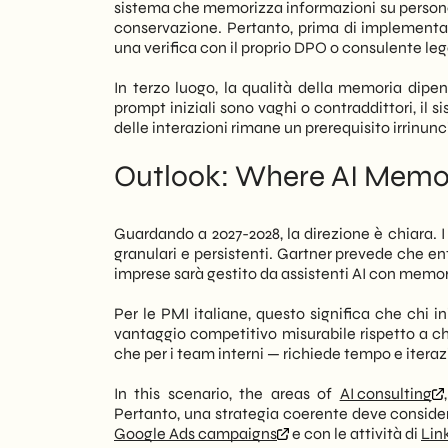
sistema che memorizza informazioni su persone f
conservazione. Pertanto, prima di implementar
una verifica con il proprio DPO o consulente leg
In terzo luogo, la qualità della memoria dipe
prompt iniziali sono vaghi o contraddittori, il 
delle interazioni rimane un prerequisito irrinunc
Outlook: Where AI Memor
Guardando a 2027-2028, la direzione è chiara. I
granulari e persistenti. Gartner prevede che ent
imprese sarà gestito da assistenti AI con memo
Per le PMI italiane, questo significa che chi i
vantaggio competitivo misurabile rispetto a chi
che per i team interni — richiede tempo e iteraz
In this scenario, the areas of
AI consulting
Pertanto, una strategia coerente deve consider
Google Ads campaigns
e con le attività di
Lin