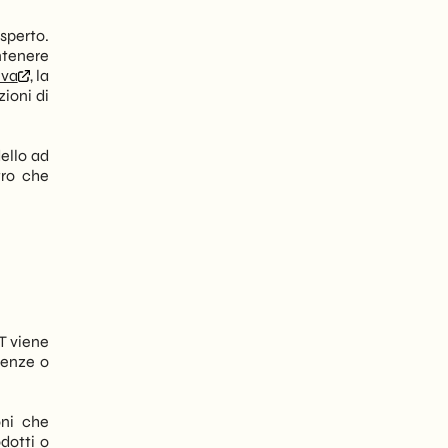
sperto.
ntenere
iva
, la
ioni di
dello ad
tro che
T viene
ienze o
oni che
odotti o