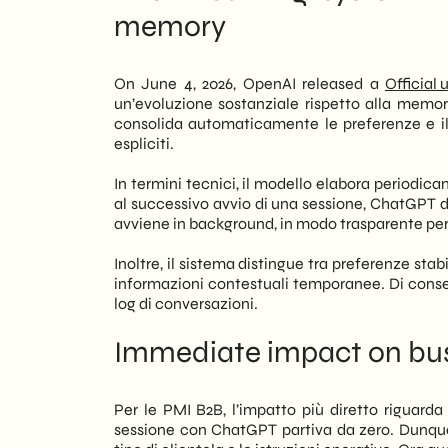
memory
dell’utente tra sessioni diverse, mante
Reading SHM Studio: a paradigm shift,
dimentica più le informazioni chiave al
Tuttavia, l’impatto più interessante rigua
On June 4, 2026, OpenAI released a
Official
possono ora configurare assistenti AI che 
un’evoluzione sostanziale rispetto alla memor
stadio del funnel in cui si trova. Di co
consolida automaticamente le preferenze e il c
lead nurturing diventano più coerenti e 
espliciti.
manuale.
In termini tecnici, il modello elabora periodica
In this article, we at
SHM Studio
analiz
al successivo avvio di una sessione, ChatGPT di
si può misurare sui processi aziendali e 
avviene in background, in modo trasparente per 
una lettura prospettica su come questa 
dirette per chi gestisce pipeline commer
Inoltre, il sistema distingue tra preferenze stab
informazioni contestuali temporanee. Di conseg
log di conversazioni.
Immediate impact on bus
Per le PMI B2B, l’impatto più diretto riguarda
sessione con ChatGPT partiva da zero. Dunque, l