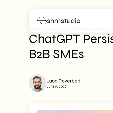
shmstudio
>
>
SHM Studio
News
ChatGPT Persistent Memory: W
ChatGPT Persi
Services
B2B SMEs
Portfolio
Poster
Luca Reverberi
Blog
June 5, 2026
FAQs
Work with us