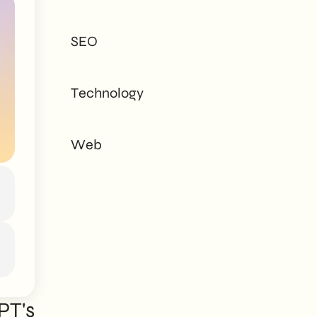
tailored to every
need - corporate or
SEO
private.
Technology
Web
PT's