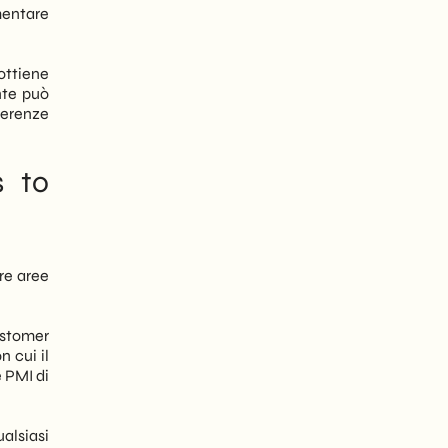
mentare
ottiene
nte può
ferenze
s to
re aree
customer
 cui il
 PMI di
ualsiasi