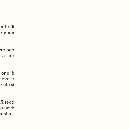
ente di
aziende
ore con
 valore
zione è
liora la
ziale si
, read
ho work
 custom