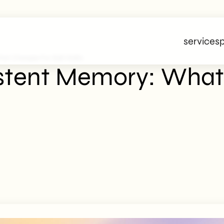
services
p
hat Changes For B2B SMEs
stent Memory: What