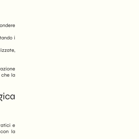
pondere
tando i
izzate,
razione
 che la
ica
atici e
 con la