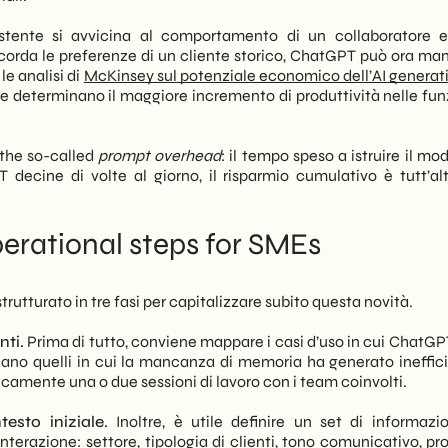
stente si avvicina al comportamento di un collaboratore e
rda le preferenze di un cliente storico, ChatGPT può ora ma
le analisi di
McKinsey sul potenziale economico dell’AI generat
he determinano il maggiore incremento di produttività nelle funz
 the so-called
prompt overhead
: il tempo speso a istruire il mo
ecine di volte al giorno, il risparmio cumulativo è tutt’al
erational steps for SMEs
utturato in tre fasi per capitalizzare subito questa novità.
nti.
Prima di tutto, conviene mappare i casi d’uso in cui ChatGP
ficano quelli in cui la mancanza di memoria ha generato ineffic
icamente una o due sessioni di lavoro con i team coinvolti.
sto iniziale.
Inoltre, è utile definire un set di informazi
nterazione: settore, tipologia di clienti, tono comunicativo, pr