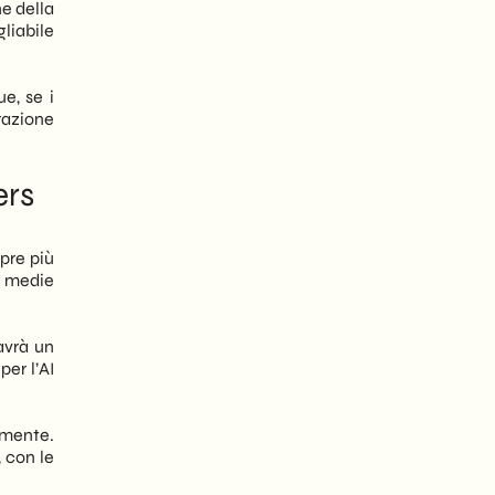
e della
liabile
e, se i
urazione
ers
mpre più
le medie
 avrà un
er l’AI
amente.
 con le