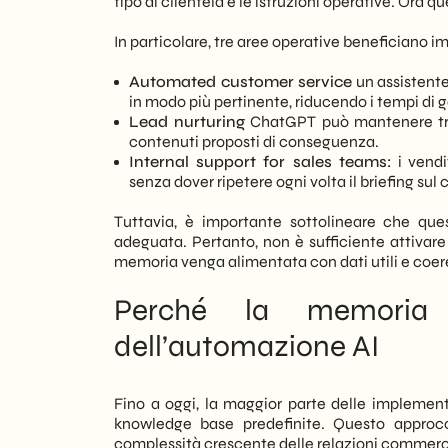
tipo di clientela e le istruzioni operative. Ora q
In particolare, tre aree operative beneficiano
Automated customer service
un assistente
in modo più pertinente, riducendo i tempi di g
Lead nurturing
ChatGPT può mantenere tracc
contenuti proposti di conseguenza.
Internal support for sales teams:
i vendi
senza dover ripetere ogni volta il briefing sul 
Tuttavia, è importante sottolineare che que
adeguata. Pertanto, non è sufficiente attivare 
memoria venga alimentata con dati utili e coer
Perché la memoria 
dell’automazione AI
Fino a oggi, la maggior parte delle implement
knowledge base predefinite. Questo approcc
complessità crescente delle relazioni commerci