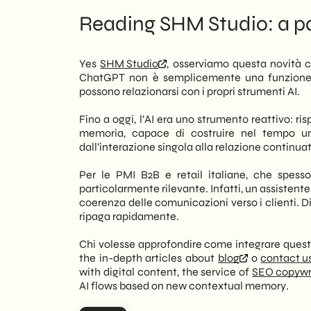
Reading SHM Studio: a pa
Yes
SHM Studio
, osserviamo questa novità c
ChatGPT non è semplicemente una funzione 
possono relazionarsi con i propri strumenti AI.
Fino a oggi, l’AI era uno strumento reattivo: r
memoria, capace di costruire nel tempo un
dall’interazione singola alla relazione continuat
Per le PMI B2B e retail italiane, che spess
particolarmente rilevante. Infatti, un assistente
coerenza delle comunicazioni verso i clienti. D
ripaga rapidamente.
Chi volesse approfondire come integrare queste 
the in-depth articles about
blog
o
contact us
with digital content, the service of
SEO copywr
AI flows based on new contextual memory.