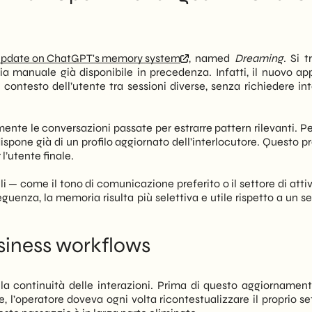
nendo il contesto rilevante nel tempo. In pratica, ChatGPT non
 not a feature
 termine di ogni conversazione.
rda le applicazioni aziendali. Infatti, le PMI B2B e retail
 update on ChatGPT's memory system
, named
Dreaming
. Si t
ricordano il profilo del cliente, le sue esigenze ricorrenti e lo
ia manuale già disponibile in precedenza. Infatti, il nuovo ap
nseguenza, attività come il customer service automatizzato e il
ontesto dell’utente tra sessioni diverse, senza richiedere int
personalizzate, senza richiedere ogni volta un re-briefing
mente le conversazioni passate per estrarre pattern rilevanti. P
ziamo cosa cambia concretamente, quale impatto immediato
spone già di un profilo aggiornato dell’interlocutore. Questo p
quali passi operativi conviene avviare oggi. Inoltre, offriamo
l’utente finale.
tecnologia evolverà nei prossimi trimestri, con implicazioni
ciali o assistenza clienti su scala medio-piccola.
ili — come il tono di comunicazione preferito o il settore di atti
uenza, la memoria risulta più selettiva e utile rispetto a un s
iness workflows
 la continuità delle interazioni. Prima di questo aggiornament
’operatore doveva ogni volta ricontestualizzare il proprio sett