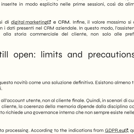
 inserite in modo esplicito nelle prime sessioni, così da ali
si di
digital marketing
e CRM.
Infine, il valore massimo si 
i dati presenti nel CRM aziendale. In questo modo, l’assiste
o alla storia commerciale del cliente, non solo alle pre
till open: limits and precaution
questa novità come una soluzione definitiva. Esistono almeno t
i.
ll’account utente, non al cliente finale. Quindi, in scenari di 
 cliente, la coerenza della memoria dipende dalla disciplina con
sto richiede una governance interna che non sempre esiste nelle
ta processing. According to the indications from
GDPR.eu
, q