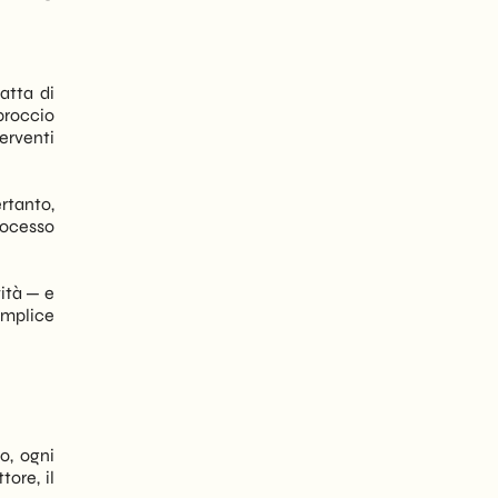
ratta di
proccio
erventi
ertanto,
rocesso
vità — e
emplice
o, ogni
ore, il