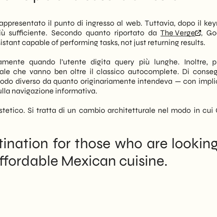
solo la ricerca tradizionale, ma l’intero flusso di esecuzione di
on vuole più rispondere alle domande: vuole completare i compiti
appresentato il punto di ingresso al web. Tuttavia, dopo il key
iù sufficiente. Secondo quanto riportato da
The Verge
, Go
istant capable of performing tasks, not just returning results.
tro per le PMI italiane B2B. Di conseguenza, chi ha investito
stuali e snippet organici — si trova di fronte a un cambio di
amente quando l’utente digita query più lunghe. Inoltre, 
sario comprendere come funzionerà il nuovo sistema, quali
iciale che vanno ben oltre il classico autocomplete. Di conse
con sé. Noi di SHM Studio monitoriamo queste evoluzioni con
modo diverso da quanto originariamente intendeva — con impli
perative concrete per i nostri clienti.
ulla navigazione informativa.
cambiamento è già in corso. Non si tratta di una proiezione a
stetico. Si tratta di un cambio architetturale nel modo in cui
rilascio progressivo. Quindi, agire con anticipo — aggiornando la
rappresenta oggi un vantaggio competitivo reale per qualsiasi
tination for those who are looking
affordable Mexican cuisine.