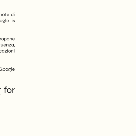
note di
ogle is
propone
guenza,
cazioni
 Google
 for