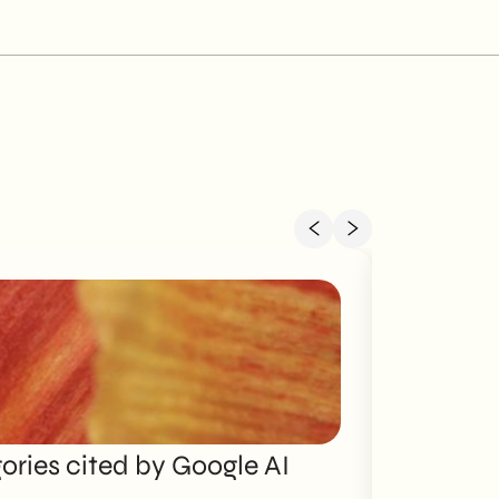
ries cited by Google AI
Brand P