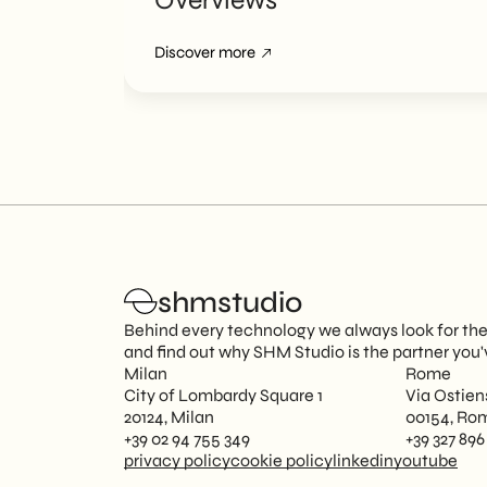
Discover more
shmstudio
Behind every technology we always look for the p
and find out why SHM Studio is the partner you'
Milan
Rome
City of Lombardy Square 1
Via Ostien
20124, Milan
00154, Ro
+39 02 94 755 349
+39 327 896
privacy policy
cookie policy
linkedin
youtube