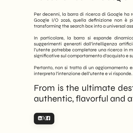
generati dall’AI e punta a sostituire non 
un’attività online. In sintesi, Google n
Per decenni, la barra di ricerca di Google ha r
al posto dell’utente.
Google I/O 2026, quella definizione non è p
transforming the search box into a universal ass
Tuttavia, questo cambiamento non è neu
in SEO tradizionale — basata su query te
In particolare, la barra si espande dinamic
paradigma rilevante. Pertanto, è neces
suggerimenti generati dall’intelligenza artif
opportunità offre e quali rischi porta 
l’utente potrebbe completare una ricerca in 
attenzione, per tradurle in indicazioni o
significative sul comportamento d’acquisto e s
Infine, vale la pena sottolineare che il 
Pertanto, non si tratta di un aggiornamento e
lungo termine, ma di feature in fase di 
interpreta l’intenzione dell’utente e vi risponde.
strategia SEO e i contenuti digitali — 
impresa che operi online.
From is the ultimate des
authentic, flavorful and 