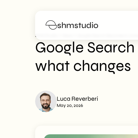
shmstudio
>
>
SHM Studio
News
Google Search Becomes A Unive
Google Search 
Services
what changes
Portfolio
Poster
Luca Reverberi
Blog
May 20, 2026
FAQs
Work with us