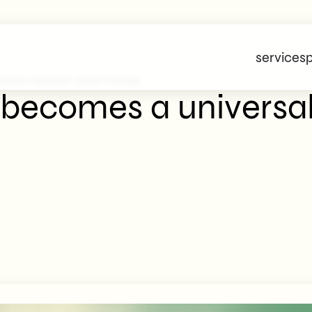
services
p
rsal AI Assistant: What Changes
becomes a universal 