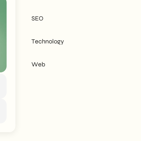
tailored to every
need - corporate or
SEO
private.
Technology
Web