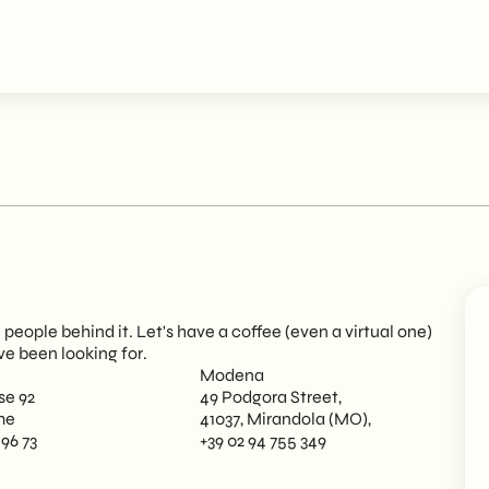
eople behind it. Let's have a coffee (even a virtual one)
ve been looking for.
Modena
se 92
49 Podgora Street,
me
41037, Mirandola (MO),
 96 73
+39 02 94 755 349