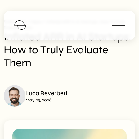
>
>
SHM Studio
News
Inflated ARR In AI Startups: How To Truly
Evaluate Them
Inflated ARR in AI Startups:
How to Truly Evaluate
Them
Luca Reverberi
May 23, 2026