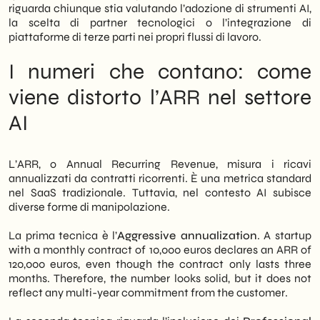
projects
digital marketing
e
SEO
, we apply
riguarda chiunque stia valutando l’adozione di strumenti AI,
verification criteria that go beyond press
la scelta di partner tecnologici o l’integrazione di
releases. In summary, this article offers a
piattaforme di terze parti nei propri flussi di lavoro.
practical guide to interpreting AI startup
metrics with a critical eye and protecting
I numeri che contano: come
your business decisions.
viene distorto l’ARR nel settore
AI
L’ARR, o Annual Recurring Revenue, misura i ricavi
annualizzati da contratti ricorrenti. È una metrica standard
nel SaaS tradizionale. Tuttavia, nel contesto AI subisce
diverse forme di manipolazione.
La prima tecnica è l’
Aggressive annualization
. A startup
with a monthly contract of 10,000 euros declares an ARR of
120,000 euros, even though the contract only lasts three
months. Therefore, the number looks solid, but it does not
reflect any multi-year commitment from the customer.