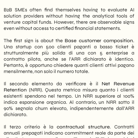
B2B SMEs often find themselves having to evaluate AI
solution providers without having the analytical tools of
venture capital funds. However, there are observable signs
even without access to certified financial statements.
The first sign is about the
Base customer composition
.
Una startup con 500 clienti paganti a basso ticket è
strutturalmente più solida di una con 5 enterprise a
contratto pilota, anche se l’ARR dichiarato è identico.
Pertanto, è opportuno chiedere quanti clienti attivi pagano
mensilmente, non solo il numero totale.
Il secondo elemento da verificare è il
Net Revenue
Retention
(NRR). Questa metrica misura quanto i clienti
esistenti spendono nel tempo. Un NRR superiore al 100%
indica espansione organica. Al contrario, un NRR sotto il
90% segnala churn elevato, indipendentemente dall’ARR
dichiarato.
Il terzo criterio è la
contractual structure
. Contratti
annuali prepagati indicano commitment reale da parte dei