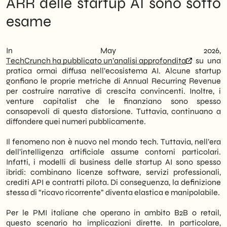
ARR delle startup AI sono sotto
solide di quanto siano. Fondatori e venture
Fragile Platforms
esame
capitalist sono spesso consapevoli di questa
Operational Implications: A Checklist for
distorsione. Tuttavia, il mercato continua ad
Evaluating AI Vendors
accettarla come norma implicita.
What no one says openly: the role of VCs
in myth-building
In May 2026,
Per le PMI italiane B2B, questo fenomeno ha
SHM Studio's Perspective: How We Guide
TechCrunch ha pubblicato un’analisi approfondita
su una
conseguenze concrete. Infatti, molte
Clients' Technology Choices
pratica ormai diffusa nell’ecosistema AI. Alcune startup
aziende valutano potenziali partner
gonfiano le proprie metriche di Annual Recurring Revenue
tecnologici o soluzioni AI basandosi proprio
per costruire narrative di crescita convincenti. Inoltre, i
su questi numeri pubblici. Di conseguenza,
venture capitalist che le finanziano sono spesso
un ARR gonfiato può portare a scelte
consapevoli di questa distorsione. Tuttavia, continuano a
sbagliate: contratti con fornitori instabili,
diffondere quei numeri pubblicamente.
dipendenza da piattaforme a rischio
chiusura, investimenti in tool privi di
Il fenomeno non è nuovo nel mondo tech. Tuttavia, nell’era
fondamenta economiche solide. Pertanto,
dell’intelligenza artificiale assume contorni particolari.
saper leggere le metriche reali diventa una
Infatti, i modelli di business delle startup AI sono spesso
competenza strategica, non solo
ibridi: combinano licenze software, servizi professionali,
finanziaria.
crediti API e contratti pilota. Di conseguenza, la definizione
stessa di “ricavo ricorrente” diventa elastica e manipolabile.
We at SHM Studio handle these evaluations
daily for our clients. Specifically, when
Per le PMI italiane che operano in ambito B2B o retail,
selecting AI technologies to integrate into
questo scenario ha implicazioni dirette. In particolare,