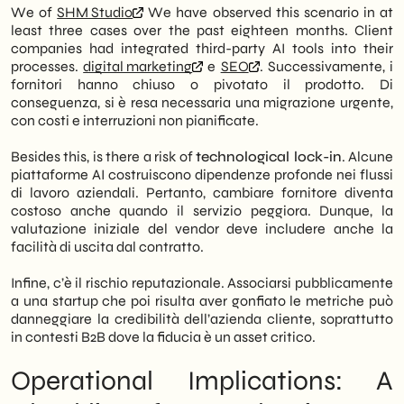
We of
SHM Studio
We have observed this scenario in at
least three cases over the past eighteen months. Client
companies had integrated third-party AI tools into their
processes.
digital marketing
e
SEO
. Successivamente, i
fornitori hanno chiuso o pivotato il prodotto. Di
conseguenza, si è resa necessaria una migrazione urgente,
con costi e interruzioni non pianificate.
Besides this, is there a risk of
technological lock-in
. Alcune
piattaforme AI costruiscono dipendenze profonde nei flussi
di lavoro aziendali. Pertanto, cambiare fornitore diventa
costoso anche quando il servizio peggiora. Dunque, la
valutazione iniziale del vendor deve includere anche la
facilità di uscita dal contratto.
Infine, c’è il rischio reputazionale. Associarsi pubblicamente
a una startup che poi risulta aver gonfiato le metriche può
danneggiare la credibilità dell’azienda cliente, soprattutto
in contesti B2B dove la fiducia è un asset critico.
Operational Implications: A