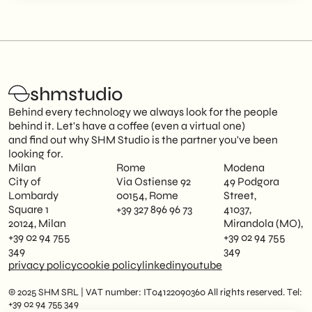
shmstudio
Behind every technology we always look for the people
behind it. Let's have a coffee (even a virtual one)
and find out why SHM Studio is the partner you've been
looking for.
Milan
Rome
Modena
City of
Via Ostiense 92
49 Podgora
Lombardy
00154, Rome
Street,
Square 1
+39 327 896 96 73
41037,
20124, Milan
Mirandola (MO),
+39 02 94 755
+39 02 94 755
349
349
privacy policy
cookie policy
linkedin
youtube
© 2025 SHM SRL | VAT number: IT04122090360 All rights reserved. Tel:
+39 02 94 755 349