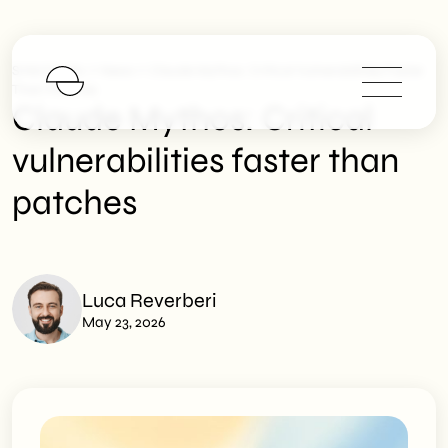
>
>
SHM Studio
News
Claude Mythos: Critical Vulnerabilities Faster
Than Patches
Claude Mythos: Critical
vulnerabilities faster than
patches
Luca Reverberi
May 23, 2026