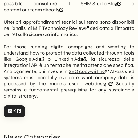
possibile consultare il
SHM Studio Blog
o
contact our team directly
.
Ulteriori approfondimenti tecnici sul tema sono disponibili
nell’analisi di
MIT Technology Review
dedicata all’impatto
dell’AI sulla sicurezza informatica.
For those running digital campaigns and wanting to
understand how to protect the data collected through tools
like
Google Ads
o
LinkedIn Ads
, la sicurezza delle
integrazioni API è un tema che merita attenzione specifica.
Analogamente, chi investe in
SEO copywriting
AI-assisted
systems must carefully evaluate what company data is
processed by the models used.
web design
Security
remains a fundamental prerequisite for any sustainable
digital strategy.
News Categories