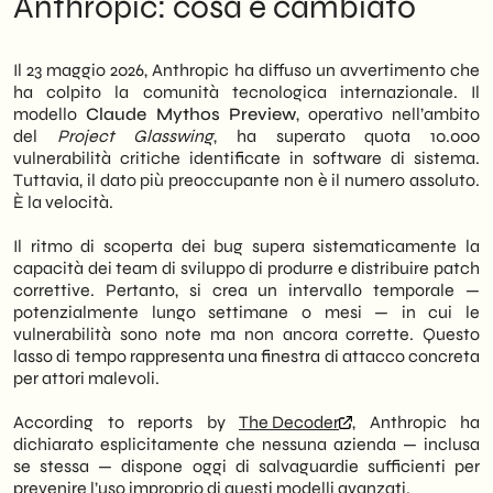
Anthropic: cosa è cambiato
50 partner, ha identificato oltre 10.000
Cosa fare ora: priorità concrete per chi
vulnerabilità critiche in software di sistema.
gestisce infrastrutture digitali
Tuttavia, il ritmo di scoperta supera la
The construction site is still open: no one
Il 23 maggio 2026, Anthropic ha diffuso un avvertimento che
capacità operativa dei team di sviluppo di
has the definitive solution
ha colpito la comunità tecnologica internazionale. Il
produrre patch adeguate. Questo crea
Outlook: Where the market is heading in
modello
Claude Mythos Preview
, operativo nell’ambito
quello che Anthropic stessa definisce un
the next 18 months
del
Project Glasswing
, ha superato quota 10.000
High-risk transition period
.
vulnerabilità critiche identificate in software di sistema.
Tuttavia, il dato più preoccupante non è il numero assoluto.
In particolare, la società ammette
È la velocità.
apertamente che nessuna azienda —
inclusa lei stessa — ha ancora costruito
Il ritmo di scoperta dei bug supera sistematicamente la
salvaguardie sufficienti per prevenire un uso
capacità dei team di sviluppo di produrre e distribuire patch
improprio di questi modelli. Di conseguenza,
correttive. Pertanto, si crea un intervallo temporale —
il rischio non è teorico: è operativo e
potenzialmente lungo settimane o mesi — in cui le
immediato. Per le PMI italiane che
vulnerabilità sono note ma non ancora corrette. Questo
utilizzano software di terze parti o
lasso di tempo rappresenta una finestra di attacco concreta
gestiscono infrastrutture digitali, questo
per attori malevoli.
scenario impone una revisione urgente delle
politiche di patch management e una
According to reports by
The Decoder
, Anthropic ha
valutazione concreta dell’esposizione ai
dichiarato esplicitamente che nessuna azienda — inclusa
rischi legati all’AI.
se stessa — dispone oggi di salvaguardie sufficienti per
prevenire l’uso improprio di questi modelli avanzati.