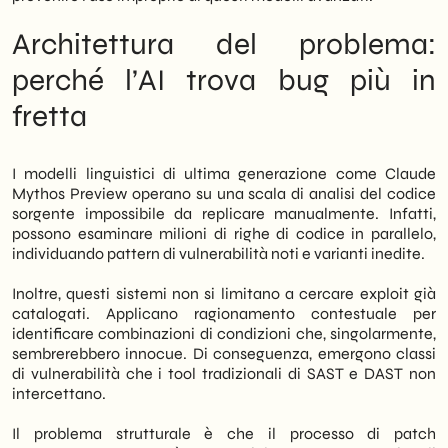
We of
SHM Studio
monitoriamo
costantemente l’evoluzione degli strumenti
Architettura del problema:
AI e le loro implicazioni per le aziende B2B e
retail. Pertanto, in questo articolo
perché l’AI trova bug più in
analizziamo cosa è cambiato, quale
fretta
impatto concreto può avere sulle PMI e
quali azioni prioritarie considerare
nell’immediato.
I modelli linguistici di ultima generazione come Claude
Mythos Preview operano su una scala di analisi del codice
sorgente impossibile da replicare manualmente. Infatti,
possono esaminare milioni di righe di codice in parallelo,
individuando pattern di vulnerabilità noti e varianti inedite.
Inoltre, questi sistemi non si limitano a cercare exploit già
catalogati. Applicano ragionamento contestuale per
identificare combinazioni di condizioni che, singolarmente,
sembrerebbero innocue. Di conseguenza, emergono classi
di vulnerabilità che i tool tradizionali di SAST e DAST non
intercettano.
Il problema strutturale è che il processo di patch