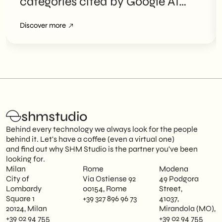
categories cited by Google AI
Overviews
Discover more
shmstudio
Behind every technology we always look for the people
behind it. Let's have a coffee (even a virtual one)
and find out why SHM Studio is the partner you've been
looking for.
Milan
Rome
Modena
City of
Via Ostiense 92
49 Podgora
Lombardy
00154, Rome
Street,
Square 1
+39 327 896 96 73
41037,
20124, Milan
Mirandola (MO),
+39 02 94 755
+39 02 94 755