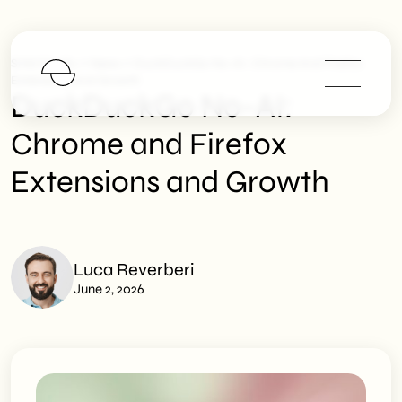
>
>
SHM Studio
News
DuckDuckGo No-AI: Chrome And Firefox
Extensions And Growth
DuckDuckGo No-AI:
Chrome and Firefox
Extensions and Growth
Luca Reverberi
June 2, 2026