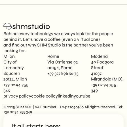
shmstudio
Behind every technology we always look for the people
behind it. Let's have a coffee (even a virtual one)
and find out why SHM Studio is the partner you've been
looking for.
Milan
Rome
Modena
City of
Via Ostiense 92
49 Podgora
Lombardy
00154, Rome
Street,
Square 1
+39 327 896 96 73
41037,
20124, Milan
Mirandola (MO),
+39 02 94 755
+39 02 94 755
349
349
privacy policy
cookie policy
linkedin
youtube
© 2025 SHM SRL | VAT number: IT04122090360 All rights reserved. Tel:
+39 02 94 755 349
It all starts here: