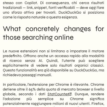
puristi. Al contrario, stanno diventando un
stesso con Copilot. Di conseguenza, chi cerca risultati
canale misurabile per acquisire traffico
tradizionali — link, snippet, fonti verificabili — deve oggi fare
qualificato. Chi si muove ora, prima che il
uno sforzo attivo per trovarli. DuckDuckGo si posiziona
mercato italiano si adegui, acquisisce un
come la risposta naturale a questa esigenza.
vantaggio competitivo reale. Per
approfondire, è possibile consultare i nostri
What concretely changes for
SEO services
.
those searching online
Le nuove estensioni non si limitano a impostare il motore
predefinito. Offrono anche un accesso rapido alla modalità
di ricerca senza AI. Quindi, l’utente può scegliere
esplicitamente di vedere solo risultati organici classici.
Questa funzionalità era già disponibile su DuckDuckGo, ma
richiedeva passaggi manuali.
In particolare, l’estensione per Chrome è rilevante. Chrome
detiene oltre il 65% della quota di mercato browser a livello
globale, secondo i dati
StatCounter
. Dunque, rendere
l’adozione più semplice su Chrome significa
potenzialmente raggiungere milioni di nuovi utenti. Firefox,