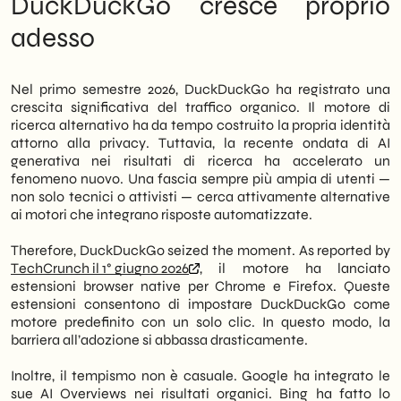
DuckDuckGo cresce proprio
accessibile la ricerca senza intelligenza
Operational implications: what to do in
adesso
artificiale generativa. Il traffico del motore è
the coming weeks
in forte crescita. Pertanto, il segnale di
Prospettive: dove andrà il mercato della
mercato è chiaro: una quota crescente di
ricerca entro il 2027
utenti preferisce risultati non filtrati da AI.
Nel primo semestre 2026, DuckDuckGo ha registrato una
crescita significativa del traffico organico. Il motore di
Tuttavia, l’impatto non riguarda solo i
ricerca alternativo ha da tempo costruito la propria identità
consumatori finali. Infatti, le PMI B2B che
attorno alla privacy. Tuttavia, la recente ondata di AI
operano in settori sensibili — legale,
generativa nei risultati di ricerca ha accelerato un
finanziario, sanitario, manifatturiero —
fenomeno nuovo. Una fascia sempre più ampia di utenti —
trovano in questo scenario un’opportunità
non solo tecnici o attivisti — cerca attivamente alternative
concreta di posizionamento. Dunque,
ai motori che integrano risposte automatizzate.
ottimizzare la propria presenza su
DuckDuckGo diventa una leva
Therefore, DuckDuckGo seized the moment. As reported by
differenziante rispetto alla concorrenza
TechCrunch il 1° giugno 2026
, il motore ha lanciato
ancora concentrata esclusivamente su
estensioni browser native per Chrome e Firefox. Queste
Google.
estensioni consentono di impostare DuckDuckGo come
motore predefinito con un solo clic. In questo modo, la
In summary, we at
SHM Studio
barriera all’adozione si abbassa drasticamente.
interpretiamo questa notizia come un
segnale operativo. Le strategie SEO
Inoltre, il tempismo non è casuale. Google ha integrato le
privacy-first non sono più una nicchia di
sue AI Overviews nei risultati organici. Bing ha fatto lo