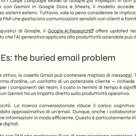
utta i Large Language Model di Google già impiegati in altri p
 con Gemini in Google Docs e Sheets, il modello accede 
so sistemi esterni. Tuttavia, vale la pena considerare le implica
e PMI che gestiscono comunicazioni sensibili con clienti e fornit
nguistici di Google, il
Google AI Research
offers updated te
o che l’AI generativa applicata alla produttività aziendale può ri
s: the buried email problem
attivo, la casella Gmail può contenere migliaia di messaggi. 
rma d’ordine, un contatto di un potenziale cliente — richiede
per i componenti del team, il costo in termini di tempo è signif
on Gemini ha un impatto diretto sulla produttività operativa.
locità. La ricerca conversazionale riduce il carico cognitivo
a data approssimativa di un’email. Dunque, anche i collaborato
re informazioni in modo efficiente. Questo è particolarmente ri
digitali.
 con PMI che gestiscono flussi di comunicazione complessi. 