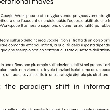
perational moves
nt Google Workspace e sta raggiungendo progressivamente gli
ificare che l’account aziendale abbia l’accesso abilitato alle f
Workspace Business o superiore, alcune funzionalità potrebb
eam sull’uso della ricerca vocale. Non si tratta di un corso art
re domande efficaci. Infatti, la qualità della risposta dipend
qualche esempio pratico contestualizzato al settore dell’aziend
 in una riflessione più ampia sull’adozione dell’AI nei processi az
valore reale non viene da singole funzioni isolate, ma da un eco
è un tassello: va inserita in una strategia digitale più strutturat
 the paradigm shift in informa
no nelle analisi di queste funzioni. La ricerca vocale conversa