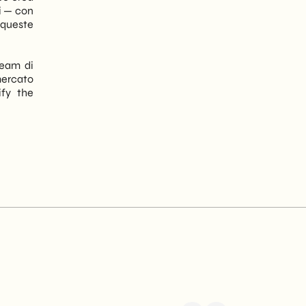
i — con
 queste
team di
mercato
fy the