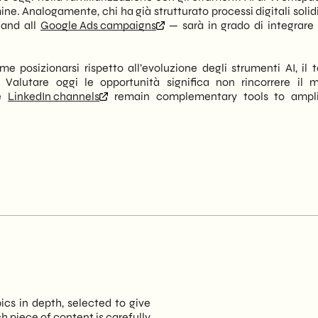
e. Analogamente, chi ha già strutturato processi digitali solid
and all
Google Ads campaigns
— sarà in grado di integrare
e posizionarsi rispetto all’evoluzione degli strumenti AI, il 
. Valutare oggi le opportunità significa non rincorrere il 
he
LinkedIn channels
remain complementary tools to ampli
pics in depth, selected to give
 piece of content is carefully