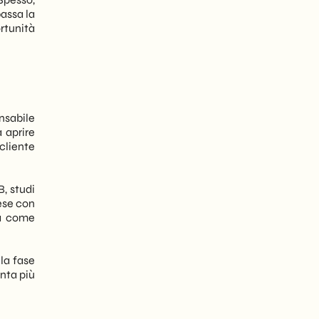
assa la
rtunità
nsabile
 aprire
cliente
B, studi
rese con
ta come
la fase
nta più