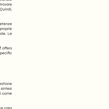
trovare
 Quindi,
petenze
 proprie
ale. Le
offers
pecific
estione
sintesi
ni come
ace crea