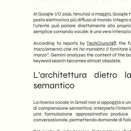
possono ora interrogare la propria case
Outlook: Where Gmail is headed in th
trovare un’email sepolta tra centinaia 
Al Google I/O 2026, tenutosi a maggio, Google 
posta elettronica più diffusa al mondo integra 
Inoltre, la novità non riguarda solo i pr
l’utente può parlare direttamente alla propria
di comunicazioni commerciali, offerte
semplice comando vocale: è una vera interazion
concreto nel flusso di lavoro quotidian
essere reindirizzato ad attività a maggi
According to reports by
TechCrunch
, the 
tracciamento che mi ha mandato il fornitore l
In sintesi, Gmail con Gemini Voice Searc
marzo”
. Gemini analyzes the content of the b
strumenti di produttività aziendale. Noi
keyword search becomes almost obsolete.
aiutare le PMI clienti a integrare rapida
chi non si adatta rischia di perdere terre
L’architettura dietro
semantico
La ricerca vocale in Gmail non si appoggia a u
di comprensione semantica: interpreta l’intent
una formulazione approssimativa produce ri
conversazionale, permettendo domande di follow-