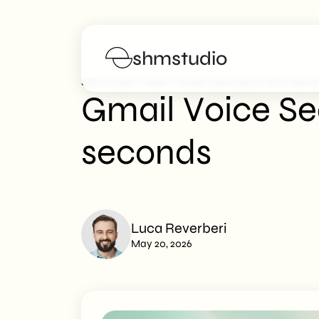
shmstudio
>
>
SHM Studio
News
Gmail Voice Search With Gemini
Gmail Voice Se
Services
seconds
Portfolio
Poster
Luca Reverberi
Blog
May 20, 2026
FAQs
Work with us