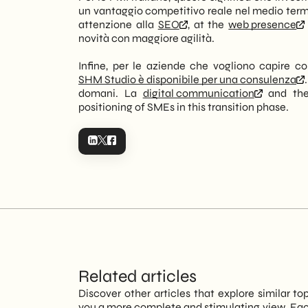
un vantaggio competitivo reale nel medio termin
attenzione alla
SEO
, at the
web presence
novità con maggiore agilità.
Infine, per le aziende che vogliono capire com
SHM Studio è disponibile per una consulenza
domani. La
digital communication
and t
positioning of SMEs in this transition phase.
Related articles
Discover other articles that explore similar to
you a more complete and stimulating view. Each