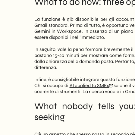
What to do now: three o
La funzione è già disponibile per gli accou
Gmail standard. Prima di tutto, è opportuno ver
Gemini in Workspace. In assenza di un piano 
essere disponibili nell’immediato.
In seguito, vale la pena formare brevemente il t
bastano 15-20 minuti per mostrare come formula
dalla chiarezza della domanda posta. Pertanto, 
differenza.
Infine, è consigliabile integrare questa funzione
Chi si occupa di
AI applied to SMEs
sa che il 
coerente di strumenti. La ricerca vocale in Gmail 
What nobody tells you:
seeking
C’è un aspetto che spesso passa in secondo pia