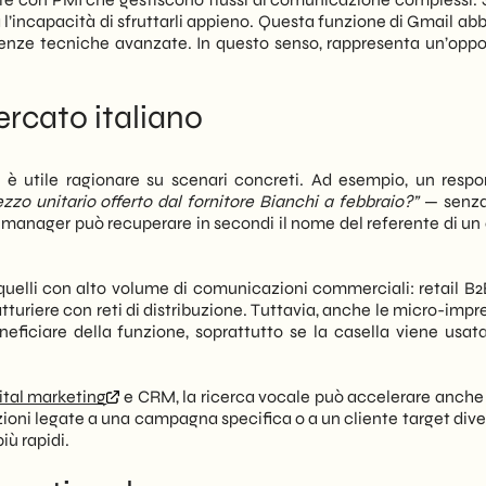
l’incapacità di sfruttarli appieno. Questa funzione di Gmail abb
tenze tecniche avanzate. In questo senso, rappresenta un’oppo
mercato italiano
e, è utile ragionare su scenari concreti. Ad esempio, un respo
ezzo unitario offerto dal fornitore Bianchi a febbraio?”
— senza
 manager può recuperare in secondi il nome del referente di un 
o quelli con alto volume di comunicazioni commerciali: retail B2
atturiere con reti di distribuzione. Tuttavia, anche le micro-imp
eficiare della funzione, soprattutto se la casella viene usa
ital marketing
e CRM, la ricerca vocale può accelerare anche 
ioni legate a una campagna specifica o a un cliente target dive
iù rapidi.