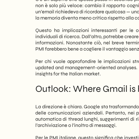
non è solo più veloce: cambia il rapporto cogni
un’email richiedeva di ricordare qualcosa — una 
la memoria diventa meno critica rispetto alla ca
Questo ha implicazioni interessanti per le 
individuali di ricerca. Dall’altro, potrebbe cre
informazioni. Nonostante ciò, nel breve termin
PMI farebbero bene a cogliere il vantaggio sen
Per chi vuole approfondire le implicazioni stra
updated and management-oriented analyses. In
insights for the Italian market.
Outlook: Where Gmail is 
La direzione è chiara. Google sta trasformando 
delle comunicazioni aziendali. Pertanto, nei pr
automatica di thread lunghi, suggerimenti di r
l’archiviazione o l’inoltro di messaggi.
Per le PMI italiane, questo significa che inves