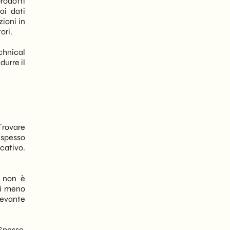
rodotti
ai dati
zioni in
ori.
chnical
durre il
Trovare
 spesso
icativo.
: non è
ri meno
levante
Spesso,