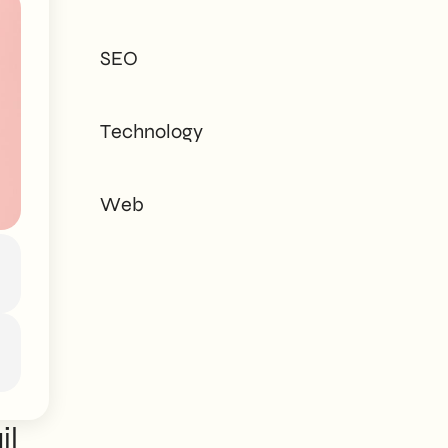
tailored to every
need - corporate or
SEO
private.
Technology
Web
il