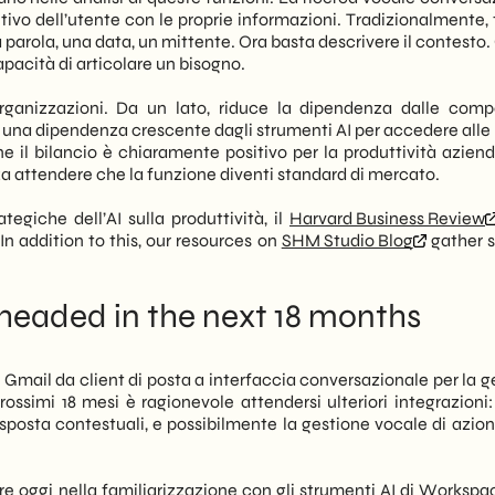
tivo dell’utente con le proprie informazioni. Tradizionalmente, 
parola, una data, un mittente. Ora basta descrivere il contesto.
pacità di articolare un bisogno.
organizzazioni. Da un lato, riduce la dipendenza dalle com
are una dipendenza crescente dagli strumenti AI per accedere alle
e il bilancio è chiaramente positivo per la produttività aziend
za attendere che la funzione diventi standard di mercato.
tegiche dell’AI sulla produttività, il
Harvard Business Review
 addition to this, our resources on
SHM Studio Blog
gather s
headed in the next 18 months
Gmail da client di posta a interfaccia conversazionale per la g
ossimi 18 mesi è ragionevole attendersi ulteriori integrazioni: 
isposta contestuali, e possibilmente la gestione vocale di azio
tire oggi nella familiarizzazione con gli strumenti AI di Worksp