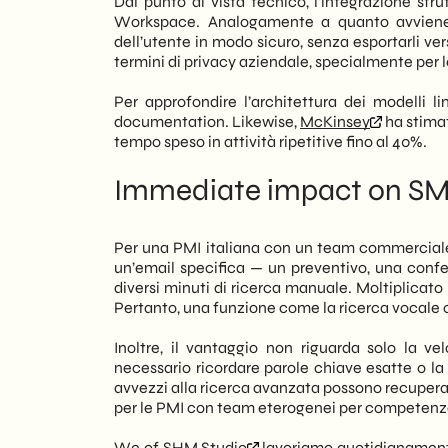
Dal punto di vista tecnico, l’integrazione sfr
Workspace. Analogamente a quanto avviene
dell’utente in modo sicuro, senza esportarli ver
termini di privacy aziendale, specialmente per l
Per approfondire l’architettura dei modelli li
documentation. Likewise,
McKinsey
ha stimat
tempo speso in attività ripetitive fino al 40%.
Immediate impact on SME
Per una PMI italiana con un team commerciale 
un’email specifica — un preventivo, una confe
diversi minuti di ricerca manuale. Moltiplicato 
Pertanto, una funzione come la ricerca vocale c
Inoltre, il vantaggio non riguarda solo la ve
necessario ricordare parole chiave esatte o l
avvezzi alla ricerca avanzata possono recupera
per le PMI con team eterogenei per competenze 
We of
SHM Studio
lavoriamo quotidianamente