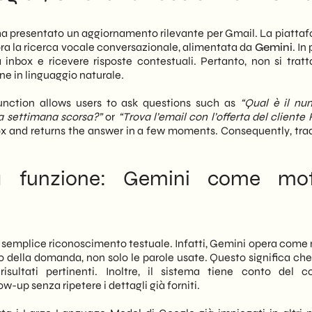
lla di posta con domande in linguaggio naturale. Pertanto,
e next 18 months
di messaggi richiede pochi secondi, non minuti.
ha presentato un aggiornamento rilevante per Gmail. La piattaf
ora la ricerca vocale conversazionale, alimentata da
Gemini
. In
ivati. Per le PMI italiane — dove i team gestiscono volumi elevati
 inbox e ricevere risposte contestuali. Pertanto, non si tratt
 e follow-up — questa funzione rappresenta un cambio
e in linguaggio naturale.
o. Di conseguenza, il tempo sottratto alla ricerca manuale può
or valore aggiunto.
function allows users to ask questions such as
“Qual è il nu
a settimana scorsa?”
or
“Trova l’email con l’offerta del cliente 
h segna un passo significativo nell’adozione dell’AI negli
ox and returns the answer in a few moments. Consequently, trad
 di
SHM Studio
monitoriamo da vicino queste evoluzioni per
mente le nuove funzionalità nei propri processi digitali. Infine,
no rispetto ai competitor già orientati all’AI.
 la funzione: Gemini come mo
n semplice riconoscimento testuale. Infatti, Gemini opera come
o della domanda, non solo le parole usate. Questo significa ch
sultati pertinenti. Inoltre, il sistema tiene conto del c
up senza ripetere i dettagli già forniti.