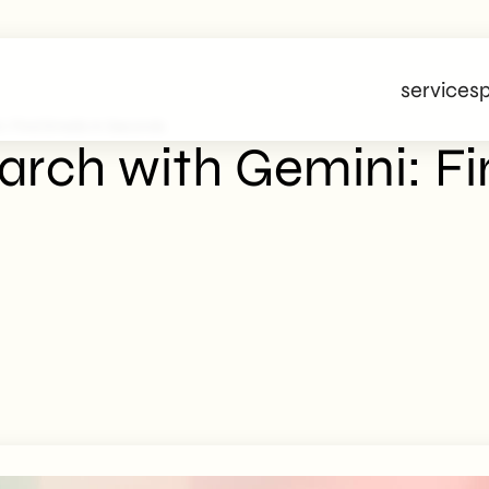
services
p
: Find Emails In Seconds
arch with Gemini: Fi