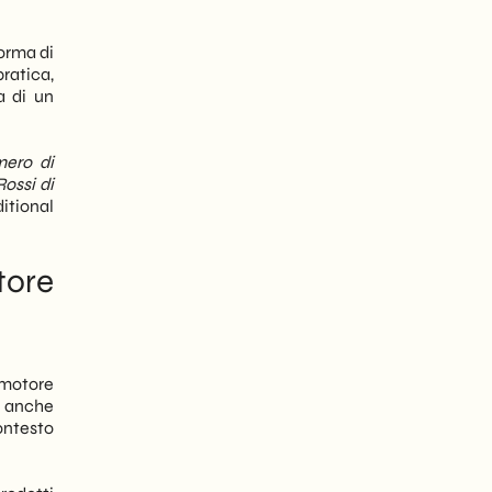
orma di
 pratica,
a di un
mero di
Rossi di
itional
tore
 motore
e anche
ontesto