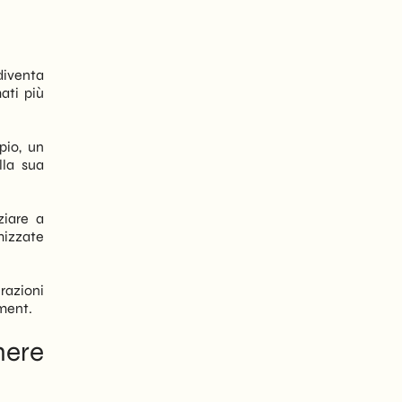
diventa
ati più
pio, un
lla sua
ziare a
mizzate
erazioni
ement.
nere