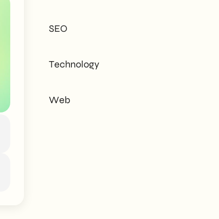
tailored to every
need - corporate or
SEO
private.
Technology
Web