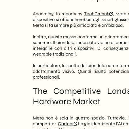
consumer: le implicazioni per il merca
Outlook: Where does this trajectory l
According to reports by
TechCrunch
, Meta 
Infatti, un dispositivo indossabile con AI 
dispositivo si affiancherebbe agli smart glasse
enterprise. Inoltre, la mossa di Meta acc
Meta si fa sempre più articolata e ambiziosa.
abbandona lo schermo e si avvicina fis
ignorano questo segmento rischiano di t
Inoltre, questa mossa conferma un orientamento 
commerciale.
schermo. Il ciondolo, indossato vicino al corpo
interagire con altri dispositivi. Di consegue
Noi di SHM Studio monitoriamo queste ev
wearable tradizionali.
italiane. In sintesi, capire dove si muov
digitale. Dunque, questo articolo anali
In particolare, la scelta del ciondolo come forma
strategiche vale la pena considerare gi
adattamento visivo. Quindi risulta potenzia
professionali.
The Competitive Land
Hardware Market
Meta non è sola in questo spazio. Tuttavia, l
competitor.
Gartner
ha già identificato l’AI 