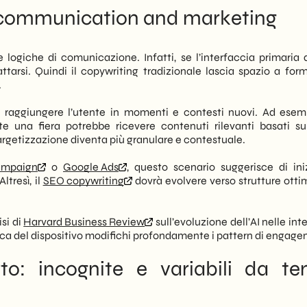
B communication and marketing
 logiche di comunicazione. Infatti, se l’interfaccia primaria 
tarsi. Quindi il copywriting tradizionale lascia spazio a form
.
o raggiungere l’utente in momenti e contesti nuovi. Ad esem
te una fiera potrebbe ricevere contenuti rilevanti basati su
targetizzazione diventa più granulare e contestuale.
ampaign
o
Google Ads
, questo scenario suggerisce di ini
tresì, il
SEO copywriting
dovrà evolvere verso strutture otti
isi di
Harvard Business Review
sull’evoluzione dell’AI nelle int
sica del dispositivo modifichi profondamente i pattern di engag
to: incognite e variabili da te