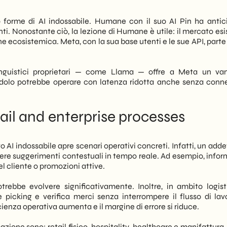
 forme di AI indossabile. Humane con il suo AI Pin ha antici
ti. Nonostante ciò, la lezione di Humane è utile: il mercato esi
e ecosistemica. Meta, con la sua base utenti e le sue API, parte
 linguistici proprietari — come Llama — offre a Meta un va
ondolo potrebbe operare con latenza ridotta anche senza conn
ail and enterprise processes
ivo AI indossabile apre scenari operativi concreti. Infatti, un adde
vere suggerimenti contestuali in tempo reale. Ad esempio, infor
el cliente o promozioni attive.
rebbe evolvere significativamente. Inoltre, in ambito logist
 picking e verifica merci senza interrompere il flusso di lav
ienza operativa aumenta e il margine di errore si riduce.
rmazione sono: retail fisico, hospitality, healthcare e manifattura