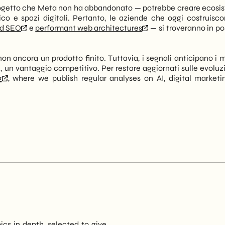
 progetto che Meta non ha abbandonato — potrebbe creare ecosis
co e spazi digitali. Pertanto, le aziende che oggi costruisc
ed SEO
e
performant web architectures
— si troveranno in po
 non ancora un prodotto finito. Tuttavia, i segnali anticipano i 
é, un vantaggio competitivo. Per restare aggiornati sulle evoluz
g
, where we publish regular analyses on AI, digital marketi
pics in depth, selected to give