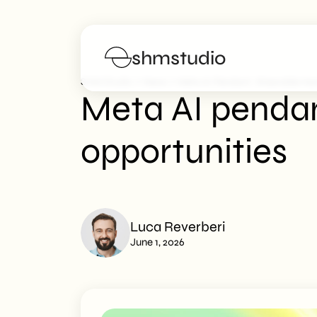
shmstudio
>
>
SHM Studio
News
Meta AI Pendant: Wearable Har
Meta AI penda
Services
opportunities
Portfolio
Poster
Luca Reverberi
Blog
June 1, 2026
FAQs
Work with us