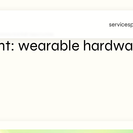
services
p
dware And B2B Opportunities
nt: wearable hardwa