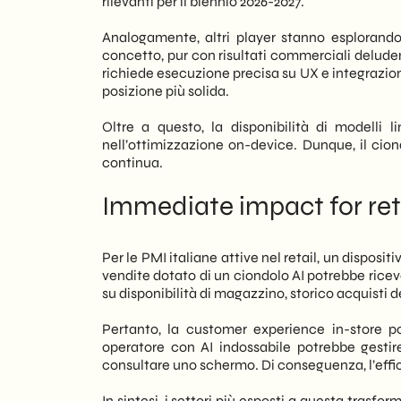
rilevanti per il biennio 2026-2027.
Analogamente, altri player stanno esplorando
concetto, pur con risultati commerciali deluden
richiede esecuzione precisa su UX e integrazion
posizione più solida.
Oltre a questo, la disponibilità di modelli
nell’ottimizzazione on-device. Dunque, il ci
continua.
Immediate impact for ret
Per le PMI italiane attive nel retail, un disposit
vendite dotato di un ciondolo AI potrebbe rice
su disponibilità di magazzino, storico acquisti d
Pertanto, la customer experience in-store pot
operatore con AI indossabile potrebbe gestire
consultare uno schermo. Di conseguenza, l’effic
In sintesi, i settori più esposti a questa trasfo