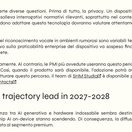
rte diverse questioni. Prima di tutto, la privacy. Un disposit
lleva interrogativi normativi rilevanti, soprattutto nel conte
ndono adottare questa tecnologia dovranno valutare attentam
à del riconoscimento vocale in ambienti rumorosi sono variabili 
ivo sulla praticabilità enterprise del dispositivo va sospeso fi
lete.
vamente. Al contrario, le PMI più avvedute useranno questo peri
osì, quando il prodotto sarà disponibile, l’adozione potrà a
tturare questo percorso, il team di
SHM Studio
è disponibile 
ntacts
.
trajectory lead in 2027-2028
nza tra AI generativa e hardware indossabile sembra desti
 chip AI on-device stanno scendendo. Di conseguenza, la diffus
itata al segmento premium.