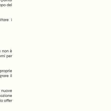
uppo del
ltare i
a non è
rni per
proprie
rare il
e nuove
dozione
o offer