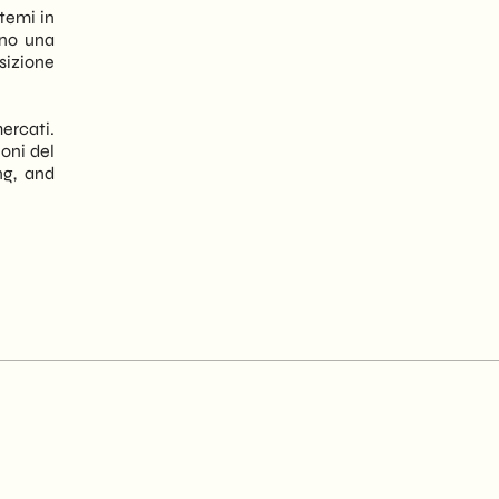
temi in
ono una
sizione
mercati.
ioni del
ng, and