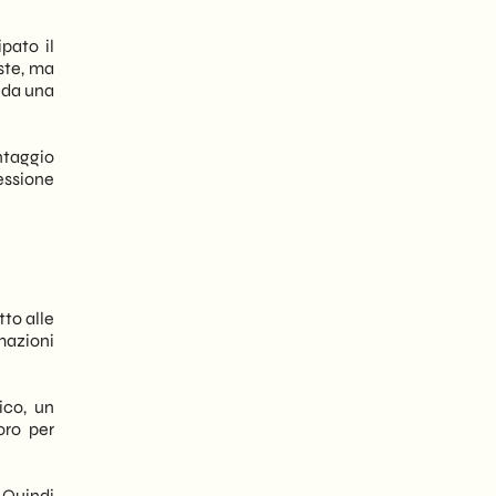
pato il
ste, ma
 da una
ntaggio
essione
tto alle
mazioni
ico, un
oro per
. Quindi