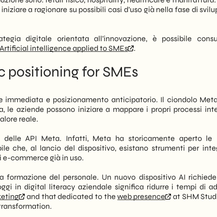
iziare a ragionare su possibili casi d’uso già nella fase di svil
egia digitale orientata all’innovazione, è possibile consu
Artificial intelligence applied to SMEs
.
c positioning for SMEs
one immediata e posizionamento anticipatorio. Il ciondolo Met
 le aziende possono iniziare a mappare i propri processi inte
alore reale.
e delle API Meta. Infatti, Meta ha storicamente aperto le 
le che, al lancio del dispositivo, esistano strumenti per integ
i e-commerce già in uso.
lla formazione del personale. Un nuovo dispositivo AI richied
gi in digital literacy aziendale significa ridurre i tempi di a
keting
and that dedicated to the
web presence
at SHM Studi
 transformation.