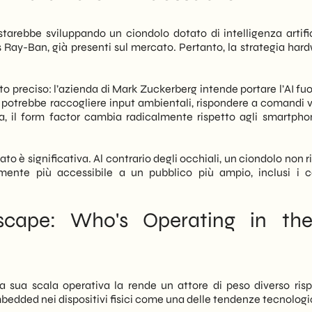
to B2B sono concrete e immediate.
ead in 2027-2028
starebbe sviluppando un ciondolo dotato di intelligenza artifici
integrata apre scenari nuovi per il retail, la logistica e i processi
s Ray-Ban, già presenti sul mercato. Pertanto, la strategia hard
elera una tendenza già visibile: l’intelligenza artificiale
icamente all’utente. Di conseguenza, le aziende che oggi
rovarsi in ritardo quando la tecnologia raggiungerà maturità
preciso: l’azienda di Mark Zuckerberg intende portare l’AI fuor
, potrebbe raccogliere input ambientali, rispondere a comandi v
nza, il form factor cambia radicalmente rispetto agli smartpho
oluzioni per tradurle in opportunità operative per le PMI
e Meta significa anticipare i prossimi paradigmi di interazione
zza cosa è cambiato, quale impatto si prospetta e quali mosse
to è significativa. Al contrario degli occhiali, un ciondolo non 
à oggi.
lmente più accessibile a un pubblico più ampio, inclusi i c
scape: Who's Operating in th
a sua scala operativa la rende un attore di peso diverso risp
embedded nei dispositivi fisici come una delle tendenze tecnolog