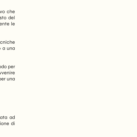
ivo che
sto del
ente le
tecniche
no a una
odo per
vvenire
per una
nata ad
ione di