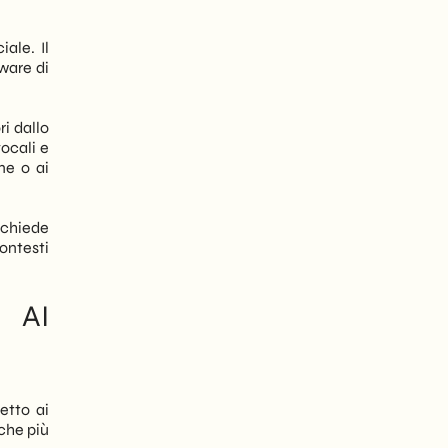
ale. Il
ware di
i dallo
ocali e
ne o ai
richiede
ontesti
e AI
etto ai
iche più